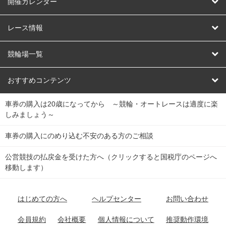
はじめての方へ
開催カレンダー
競輪
レース情報
オートレース
レース予想
競輪場一覧
競輪くじ
レース結果
北日本
函館競輪場
青森競輪場
いわき平競輪場
おすすめコンテンツ
車券の購入は20歳になってから ～競輪・オートレースは適度に楽
Dokanto!
キャリーオーバー一覧
関
競輪選手情報
弥彦競輪場
前橋競輪場
取手競輪場
宇都宮競輪場
しみましょう～
東
大宮競輪場
西武園競輪場
京王閣競輪場
立川競輪場
チャリロトプラザ
Perfecta Navi
車券の購入にのめり込む不安のある方のご相談
南
松戸競輪場
千葉競輪場
川崎競輪場
平塚競輪場
公営競技の払戻金を受けた方へ（クリックすると国税庁のページへ
netkeirin
関
移動します）
小田原競輪場
伊東競輪場
静岡競輪場
東
ケイリンガル
中
名古屋競輪場
岐阜競輪場
大垣競輪場
豊橋競輪場
はじめての方へ
ヘルプセンター
お問い合わせ
部
チャリレンジャー
富山競輪場
松阪競輪場
四日市競輪場
会員規約
会社概要
個人情報について
推奨動作環境