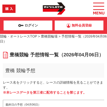
ログイン
無料会員登録
競輪・オートレースTOP
>
豊橋競輪場
>
予想情報一覧（2026年04月06
日）
豊橋競輪 予想情報一覧（2026年04月06日）
豊橋 競輪予想
レース名をクリックすると、レースの詳細情報を見ることができま
す。
※本レースデータを第三者に配布することを禁じます。
最終日の予想（04月06日）