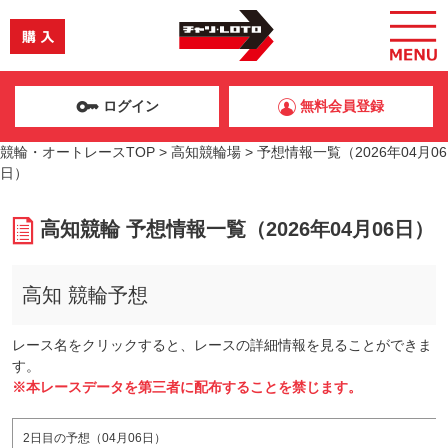
ログイン
無料会員登録
競輪・オートレースTOP
>
高知競輪場
>
予想情報一覧（2026年04月06
日）
高知競輪 予想情報一覧（2026年04月06日）
高知 競輪予想
レース名をクリックすると、レースの詳細情報を見ることができま
す。
※本レースデータを第三者に配布することを禁じます。
2日目の予想（04月06日）