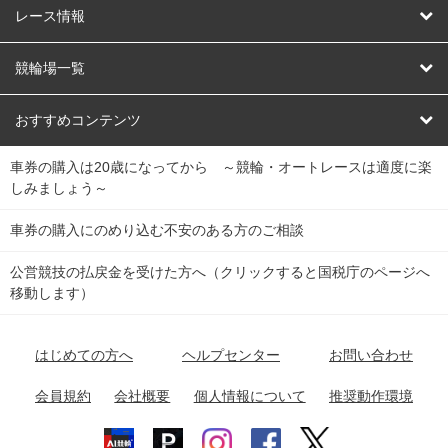
競輪
レース情報
オートレース
レース予想
競輪場一覧
競輪くじ
レース結果
北日本
函館競輪場
青森競輪場
いわき平競輪場
おすすめコンテンツ
車券の購入は20歳になってから ～競輪・オートレースは適度に楽
Dokanto!
キャリーオーバー一覧
関
競輪選手情報
弥彦競輪場
前橋競輪場
取手競輪場
宇都宮競輪場
しみましょう～
東
大宮競輪場
西武園競輪場
京王閣競輪場
立川競輪場
チャリロトプラザ
Perfecta Navi
車券の購入にのめり込む不安のある方のご相談
南
松戸競輪場
千葉競輪場
川崎競輪場
平塚競輪場
公営競技の払戻金を受けた方へ（クリックすると国税庁のページへ
netkeirin
関
移動します）
小田原競輪場
伊東競輪場
静岡競輪場
東
ケイリンガル
中
名古屋競輪場
岐阜競輪場
大垣競輪場
豊橋競輪場
はじめての方へ
ヘルプセンター
お問い合わせ
部
チャリレンジャー
富山競輪場
松阪競輪場
四日市競輪場
会員規約
会社概要
個人情報について
推奨動作環境
競輪場情報
近
福井競輪場
奈良競輪場
向日町競輪場
和歌山競輪場