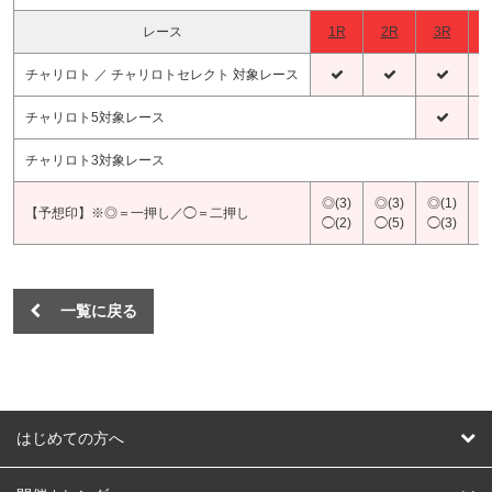
レース
1R
2R
3R
チャリロト ／ チャリロトセレクト 対象レース
チャリロト5対象レース
チャリロト3対象レース
◎(3)
◎(3)
◎(1)
◎
【予想印】※◎＝一押し／◯＝二押し
◯(2)
◯(5)
◯(3)
◯
一覧に戻る
はじめての方へ