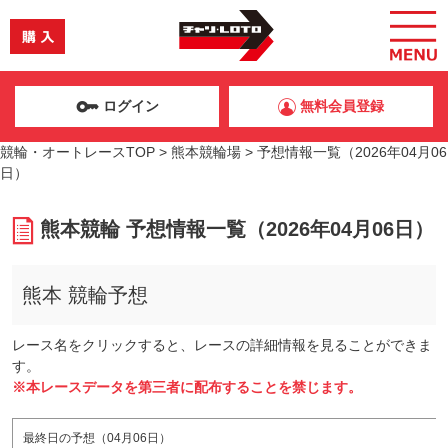
ログイン
無料会員登録
競輪・オートレースTOP
>
熊本競輪場
>
予想情報一覧（2026年04月06
日）
熊本競輪 予想情報一覧（2026年04月06日）
熊本 競輪予想
レース名をクリックすると、レースの詳細情報を見ることができま
す。
※本レースデータを第三者に配布することを禁じます。
最終日の予想（04月06日）