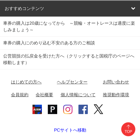
競輪くじ
レース結果
北日本
函館競輪場
青森競輪場
いわき平競輪場
おすすめコンテンツ
車券の購入は20歳になってから ～競輪・オートレースは適度に楽
Dokanto!
キャリーオーバー一覧
関
競輪選手情報
弥彦競輪場
前橋競輪場
取手競輪場
宇都宮競輪場
しみましょう～
東
大宮競輪場
西武園競輪場
京王閣競輪場
立川競輪場
チャリロトプラザ
Perfecta Navi
車券の購入にのめり込む不安のある方のご相談
南
松戸競輪場
千葉競輪場
川崎競輪場
平塚競輪場
公営競技の払戻金を受けた方へ（クリックすると国税庁のページへ
netkeirin
関
移動します）
小田原競輪場
伊東競輪場
静岡競輪場
東
ケイリンガル
中
名古屋競輪場
岐阜競輪場
大垣競輪場
豊橋競輪場
はじめての方へ
ヘルプセンター
お問い合わせ
部
チャリレンジャー
富山競輪場
松阪競輪場
四日市競輪場
会員規約
会社概要
個人情報について
推奨動作環境
競輪場情報
近
福井競輪場
奈良競輪場
向日町競輪場
和歌山競輪場
畿
岸和田競輪場
オートレース場情報
PCサイトへ移動
中国
玉野競輪場
広島競輪場
防府競輪場