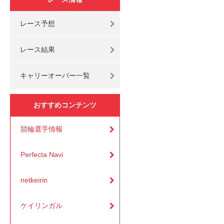
レース予想
レース結果
キャリーオーバー一覧
おすすめコンテンツ
競輪選手情報
Perfecta Navi
netkeirin
ケイリンガル