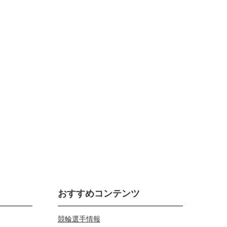
おすすめコンテンツ
競輪選手情報