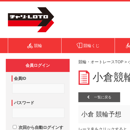
競輪
競輪くじ
競輪・オートレースTOP
>
会員ログイン
小倉競輪
会員ID
一覧に戻る
パスワード
小倉 競輪予想
次回から自動ログインす
レース名をクリックすると