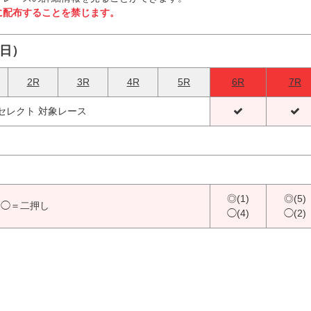
に配布することを禁じます。
7日）
2R
3R
4R
5R
6R
7R
セレクト 対象レース
◎(1)
◎(5)
／◯＝二押し
◯(4)
◯(2)