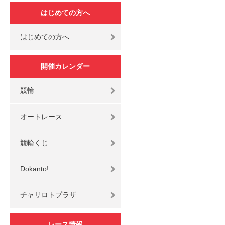
はじめての方へ
はじめての方へ
開催カレンダー
競輪
オートレース
競輪くじ
Dokanto!
チャリロトプラザ
レース情報