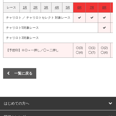
レース
1R
2R
3R
4R
5R
6R
7R
8R
チャリロト ／ チャリロトセレクト 対象レース
チャリロト5対象レース
チャリロト3対象レース
◎(3)
◎(1)
◎(2)
◎
【予想印】※◎＝一押し／◯＝二押し
◯(4)
◯(7)
◯(4)
◯
一覧に戻る
はじめての方へ