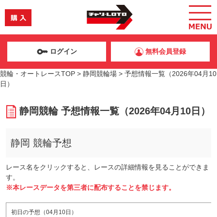
ログイン
無料会員登録
競輪・オートレースTOP
>
静岡競輪場
>
予想情報一覧（2026年04月10
日）
静岡競輪 予想情報一覧（2026年04月10日）
静岡 競輪予想
レース名をクリックすると、レースの詳細情報を見ることができま
す。
※本レースデータを第三者に配布することを禁じます。
初日の予想（04月10日）