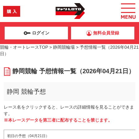
ログイン
無料会員登録
競輪・オートレースTOP
>
静岡競輪場
>
予想情報一覧（2026年04月21
日）
静岡競輪 予想情報一覧（2026年04月21日）
静岡 競輪予想
レース名をクリックすると、レースの詳細情報を見ることができま
す。
※本レースデータを第三者に配布することを禁じます。
初日の予想（04月21日）