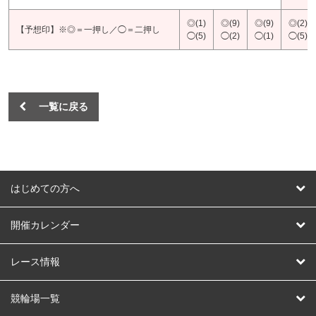
◎(1)
◎(9)
◎(9)
◎(2)
【予想印】※◎＝一押し／◯＝二押し
◯(5)
◯(2)
◯(1)
◯(5)
一覧に戻る
はじめての方へ
はじめての方へ
開催カレンダー
競輪
レース情報
オートレース
レース予想
競輪場一覧