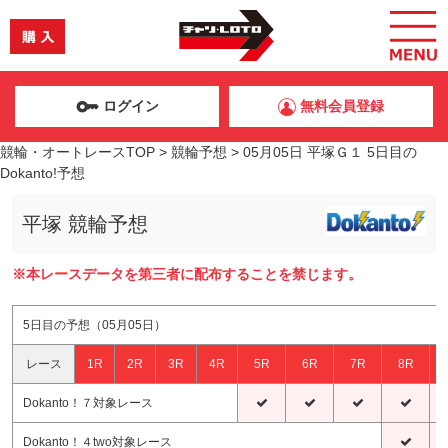
ログイン
無料会員登録
競輪・オートレースTOP
>
競輪予想
>
05月05日 平塚Ｇ１ 5日目の
Dokanto!予想
平塚 競輪予想
※本レースデータを第三者に配布することを禁じます。
5日目の予想（05月05日）
レース
1R
2R
3R
4R
5R
6R
7R
8R
Dokanto！７対象レース
Dokanto！４two対象レース