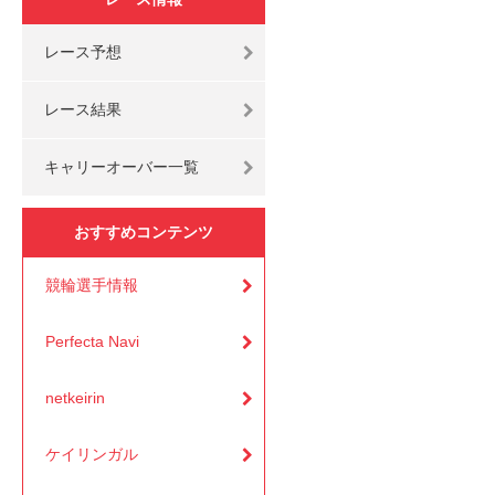
レース予想
レース結果
キャリーオーバー一覧
おすすめコンテンツ
競輪選手情報
Perfecta Navi
netkeirin
ケイリンガル