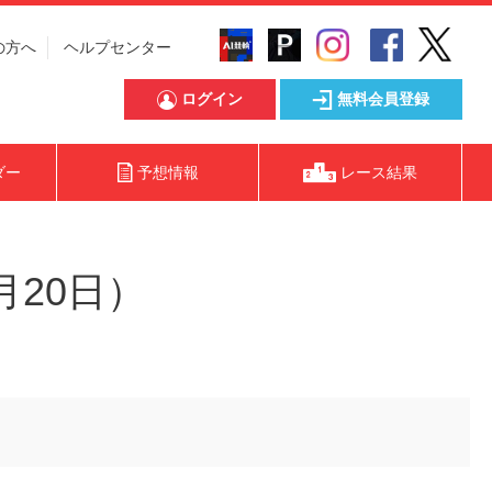
の方へ
ヘルプセンター
ログイン
無料会員登録
ダー
予想情報
レース結果
月20日）