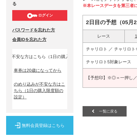
る
※本レースデータを第三者
ログイン
2日目の予想（05月2
パスワードを忘れた方
レース
会員IDを忘れた方
チャリロト ／ チャリロト
みが不安な方はこちら（1日の購入限度額の設定）↓
チャリロト5対象レース
車券は20歳になってから
【予想印】※◎＝一押し
のめり込みが不安な方はこ
ちら
（1日の購入限度額の
設定）
一覧に戻る
無料会員登録はこちら