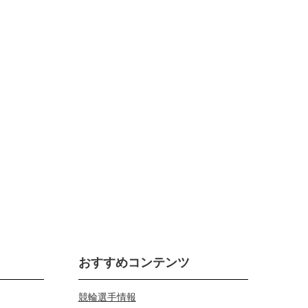
おすすめコンテンツ
競輪選手情報