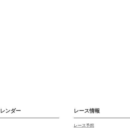
カレンダー
レース情報
レース予想