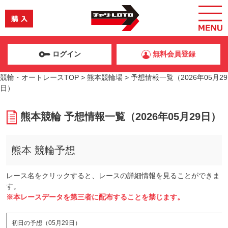
ログイン
無料会員登録
競輪・オートレースTOP
>
熊本競輪場
>
予想情報一覧（2026年05月29
日）
熊本競輪 予想情報一覧（2026年05月29日）
熊本 競輪予想
レース名をクリックすると、レースの詳細情報を見ることができま
す。
※本レースデータを第三者に配布することを禁じます。
初日の予想（05月29日）