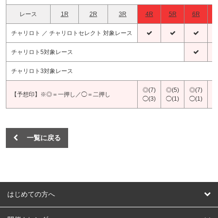
レース
1R
2R
3R
4R
5R
6R
チャリロト ／ チャリロトセレクト 対象レース
チャリロト5対象レース
チャリロト3対象レース
◎(7)
◎(5)
◎(7)
◎
【予想印】※◎＝一押し／◯＝二押し
◯(3)
◯(1)
◯(1)
◯
一覧に戻る
はじめての方へ