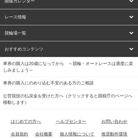
はじめての方へ
開催カレンダー
競輪
レース情報
オートレース
レース予想
競輪場一覧
競輪くじ
レース結果
北日本
函館競輪場
青森競輪場
いわき平競輪場
おすすめコンテンツ
車券の購入は20歳になってから ～競輪・オートレースは適度に楽
Dokanto!
キャリーオーバー一覧
関
競輪選手情報
弥彦競輪場
前橋競輪場
取手競輪場
宇都宮競輪場
しみましょう～
東
大宮競輪場
西武園競輪場
京王閣競輪場
立川競輪場
チャリロトプラザ
Perfecta Navi
車券の購入にのめり込む不安のある方のご相談
南
松戸競輪場
千葉競輪場
川崎競輪場
平塚競輪場
公営競技の払戻金を受けた方へ（クリックすると国税庁のページへ
netkeirin
関
移動します）
小田原競輪場
伊東競輪場
静岡競輪場
東
ケイリンガル
中
名古屋競輪場
岐阜競輪場
大垣競輪場
豊橋競輪場
はじめての方へ
ヘルプセンター
お問い合わせ
部
チャリレンジャー
富山競輪場
松阪競輪場
四日市競輪場
会員規約
会社概要
個人情報について
推奨動作環境