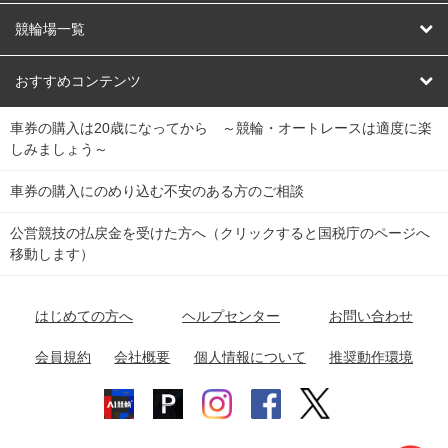
オートレース
レース予想
競輪場一覧
競輪くじ
レース結果
北日本
函館競輪場
青森競輪場
いわき平競輪場
おすすめコンテンツ
車券の購入は20歳になってから ～競輪・オートレースは適度に楽
Dokanto!
キャリーオーバー一覧
関
競輪選手情報
弥彦競輪場
前橋競輪場
取手競輪場
宇都宮競輪場
しみましょう～
東
大宮競輪場
西武園競輪場
京王閣競輪場
立川競輪場
チャリロトプラザ
Perfecta Navi
車券の購入にのめり込む不安のある方のご相談
南
松戸競輪場
千葉競輪場
川崎競輪場
平塚競輪場
公営競技の払戻金を受けた方へ（クリックすると国税庁のページへ
netkeirin
関
移動します）
小田原競輪場
伊東競輪場
静岡競輪場
東
ケイリンガル
中
名古屋競輪場
岐阜競輪場
大垣競輪場
豊橋競輪場
はじめての方へ
ヘルプセンター
お問い合わせ
部
チャリレンジャー
富山競輪場
松阪競輪場
四日市競輪場
会員規約
会社概要
個人情報について
推奨動作環境
競輪場情報
近
福井競輪場
奈良競輪場
向日町競輪場
和歌山競輪場
畿
岸和田競輪場
オートレース場情報