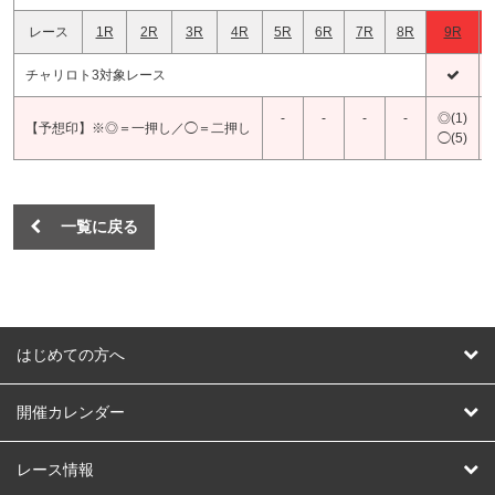
レース
1R
2R
3R
4R
5R
6R
7R
8R
9R
チャリロト3対象レース
-
-
-
-
◎(1)
【予想印】※◎＝一押し／◯＝二押し
◯(5)
一覧に戻る
はじめての方へ
はじめての方へ
開催カレンダー
競輪
レース情報