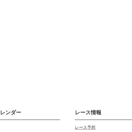
カレンダー
レース情報
レース予想