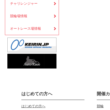
チャリレンジャー
競輪場情報
オートレース場情報
はじめての方へ
開催
はじめての方へ
競輪