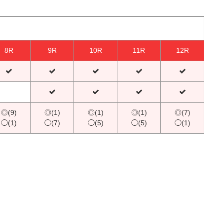
8R
9R
10R
11R
12R
◎(9)
◎(1)
◎(1)
◎(1)
◎(7)
◯(1)
◯(7)
◯(5)
◯(5)
◯(1)