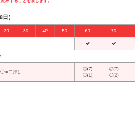
に配布することを禁じます。
8日）
2R
3R
4R
5R
6R
7R
ス
◎(7)
◎(7)
／◯＝二押し
◯(1)
◯(2)