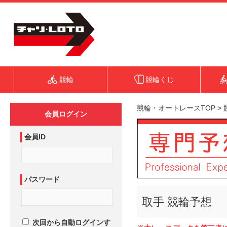
競輪
競輪くじ
競輪・オートレースTOP
>
会員ログイン
会員ID
パスワード
取手 競輪予想
次回から自動ログインす