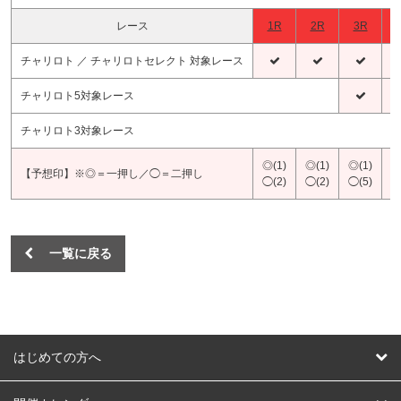
レース
1R
2R
3R
チャリロト ／ チャリロトセレクト 対象レース
チャリロト5対象レース
チャリロト3対象レース
◎(1)
◎(1)
◎(1)
◎
【予想印】※◎＝一押し／◯＝二押し
◯(2)
◯(2)
◯(5)
◯
一覧に戻る
はじめての方へ