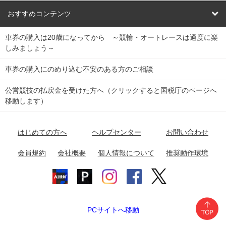
競輪くじ
レース結果
北日本
函館競輪場
青森競輪場
いわき平競輪場
おすすめコンテンツ
車券の購入は20歳になってから ～競輪・オートレースは適度に楽
Dokanto!
キャリーオーバー一覧
関
競輪選手情報
弥彦競輪場
前橋競輪場
取手競輪場
宇都宮競輪場
しみましょう～
東
大宮競輪場
西武園競輪場
京王閣競輪場
立川競輪場
チャリロトプラザ
Perfecta Navi
車券の購入にのめり込む不安のある方のご相談
南
松戸競輪場
千葉競輪場
川崎競輪場
平塚競輪場
公営競技の払戻金を受けた方へ（クリックすると国税庁のページへ
netkeirin
関
移動します）
小田原競輪場
伊東競輪場
静岡競輪場
東
ケイリンガル
中
名古屋競輪場
岐阜競輪場
大垣競輪場
豊橋競輪場
はじめての方へ
ヘルプセンター
お問い合わせ
部
チャリレンジャー
富山競輪場
松阪競輪場
四日市競輪場
会員規約
会社概要
個人情報について
推奨動作環境
競輪場情報
近
福井競輪場
奈良競輪場
向日町競輪場
和歌山競輪場
畿
岸和田競輪場
オートレース場情報
PCサイトへ移動
中国
玉野競輪場
広島競輪場
防府競輪場