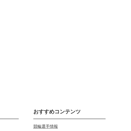
おすすめコンテンツ
競輪選手情報