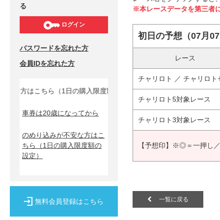
る
※本レースデータを第三者
ログイン
初日の予想（07月0
パスワードを忘れた方
レース
会員IDを忘れた方
チャリロト ／ チャリロト
安な方はこちら（1日の購入限度額の設定）↓
チャリロト5対象レース
車券は20歳になってから
チャリロト3対象レース
のめり込みが不安な方はこ
ちら
（1日の購入限度額の
【予想印】※◎＝一押し
設定）
一覧に戻る
無料会員登録はこちら