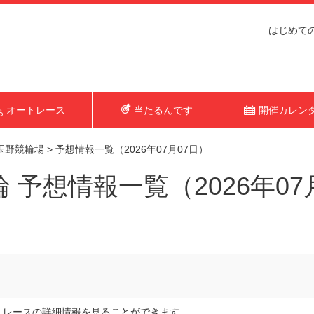
はじめて
オートレース
当たるんです
開催カレン
玉野競輪場
>
予想情報一覧（2026年07月07日）
 予想情報一覧（2026年07
、レースの詳細情報を見ることができます。