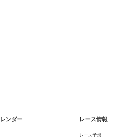
カレンダー
レース情報
レース予想