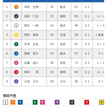
1
幸田 光博
42
栃木
67
Ｓ１
7
2
高原 仁志
33
徳島
85
Ｓ１
１／４
2
3
雨谷 一樹
24
栃木
96
Ｓ２
１／４
1
4
明田 春喜
32
北海
89
Ｓ１
１車身１
5
5
中井 太祐
24
奈良
97
Ｓ２
３／４
6
6
黒崎 直行
47
栃木
57
Ｓ２
タイヤ
4
7
佐藤 成人
40
奈良
71
Ｓ２
１／２
8
8
岡村 潤
32
静岡
86
Ｓ２
３／４
3
9
小岩 大介
29
大分
90
Ｓ１
タイヤ
9
周回予想
7
4
6
8
9
2
3
1
5