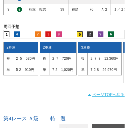
9
程塚 毅志
39
福島
76
Ａ２
１／２車
6
周回予想
4
7
3
8
2
9
6
1
5
2枠連
2車連
3連勝
複
2=5
530円
複
2=7
720円
複
2=7=8
12,360円
単
5-2
910円
単
7-2
1,020円
単
7-2-8
26,970円
ページTOPへ戻る
第4レース Ａ級 特 選