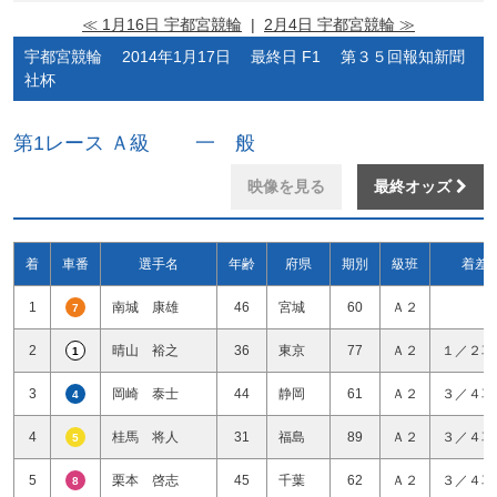
≪ 1月16日 宇都宮競輪
|
2月4日 宇都宮競輪 ≫
宇都宮競輪 2014年1月17日 最終日 F1 第３５回報知新聞
社杯
第1レース Ａ級 一 般
映像を見る
最終オッズ
着
車番
選手名
年齢
府県
期別
級班
着差
1
南城 康雄
46
宮城
60
Ａ２
7
2
晴山 裕之
36
東京
77
Ａ２
１／２車
1
3
岡崎 泰士
44
静岡
61
Ａ２
３／４車
4
4
桂馬 将人
31
福島
89
Ａ２
３／４車
5
5
栗本 啓志
45
千葉
62
Ａ２
３／４車
8