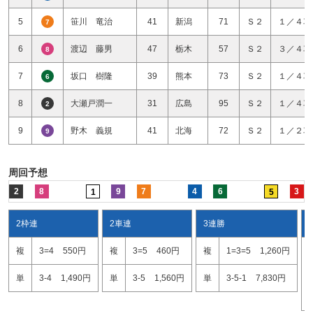
5
笹川 竜治
41
新潟
71
Ｓ２
１／４車
7
6
渡辺 藤男
47
栃木
57
Ｓ２
３／４車
8
7
坂口 樹隆
39
熊本
73
Ｓ２
１／４車
6
8
大瀬戸潤一
31
広島
95
Ｓ２
１／４車
2
9
野木 義規
41
北海
72
Ｓ２
１／２車
9
周回予想
2
8
9
7
4
6
3
1
5
2枠連
2車連
3連勝
複
3=4
550円
複
3=5
460円
複
1=3=5
1,260円
単
3-4
1,490円
単
3-5
1,560円
単
3-5-1
7,830円