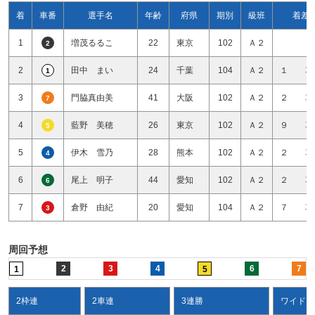
着
車番
選手名
年齢
府県
期別
級班
着差
1
増茂るるこ
22
東京
102
Ａ２
2
2
田中 まい
24
千葉
104
Ａ２
１ 車
1
3
門脇真由美
41
大阪
102
Ａ２
２ 車
7
4
藍野 美穂
26
東京
102
Ａ２
９ 車
5
5
伊木 雪乃
28
熊本
102
Ａ２
２ 車
4
6
尾上 明子
44
愛知
102
Ａ２
２ 車
6
7
倉野 由紀
20
愛知
104
Ａ２
７ 車
3
周回予想
2
3
4
6
7
1
5
2枠連
2車連
3連勝
ワイド