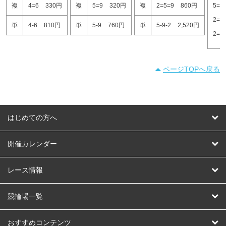
複
4=6
330円
複
5=9
320円
複
2=5=9
860円
5=9
2=5
単
4-6
810円
単
5-9
760円
単
5-9-2
2,520円
2=9
ページTOPへ戻る
はじめての方へ
はじめての方へ
開催カレンダー
競輪
レース情報
オートレース
レース予想
競輪場一覧
競輪くじ
レース結果
北日本
函館競輪場
青森競輪場
いわき平競輪場
おすすめコンテンツ