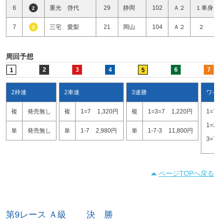
6
重光 啓代
29
静岡
102
Ａ２
１車身１
2
7
三宅 愛梨
21
岡山
104
Ａ２
２ 
5
周回予想
2
3
4
6
7
1
5
2枠連
2車連
3連勝
ワイ
複
発売無し
複
1=7
1,320円
複
1=3=7
1,220円
1=7
1=3
単
発売無し
単
1-7
2,980円
単
1-7-3
11,800円
3=7
ページTOPへ戻る
第9レース Ａ級 決 勝