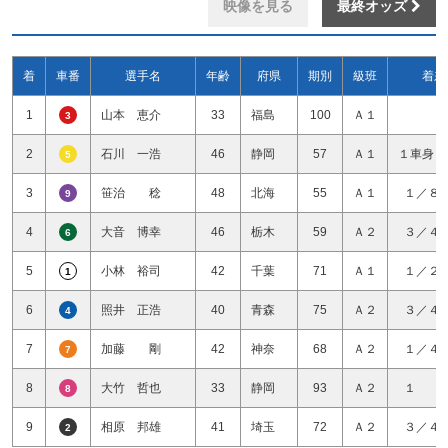
映像を見る
最終オッズ
着
車番
選手名
年齢
府県
期別
級班
着差
1
山本 恵介
33
福島
100
Ａ１
3
2
石川 一浩
46
静岡
57
Ａ１
１車身１
5
3
笹治 稔
48
北海
55
Ａ１
１／８
9
4
大音 博幸
46
栃木
59
Ａ２
３／４
6
5
小林 裕司
42
千葉
71
Ａ１
１／２
1
6
照井 正浩
40
青森
75
Ａ２
３／４
4
7
加藤 剛
42
神奈
68
Ａ２
１／４
7
8
大竹 哲也
33
静岡
93
Ａ２
１ 
8
9
相原 邦雄
41
埼玉
72
Ａ２
３／４
2