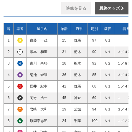
映像を見る
最終オッズ
着
車番
選手名
年齢
府県
期別
級班
着差
1
齋藤 一茂
25
群馬
97
Ａ１
5
2
塚本 和宏
31
栃木
90
Ａ１
３／４車
1
3
古川 尚耶
28
栃木
92
Ａ２
１／８車
4
4
菊池 崇訓
36
栃木
85
Ａ１
３／４車
9
5
櫻井 紀幸
42
群馬
68
Ａ１
１／４車
3
6
岡嵜 浩一
45
神奈
69
Ａ１
１ 車
2
7
岩崎 大和
29
茨城
94
Ａ１
３／４車
7
8
原岡泰志郎
24
千葉
100
Ａ１
１／２車
6