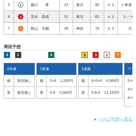
5
橋口 琢
33
東京
90
Ａ３
１車身１
1
6
茨木 基成
51
東京
60
Ａ３
３／４
3
7
梶山 大輔
39
神奈
76
Ａ３
大差
7
周回予想
4
2
6
3
7
5
1
2枠連
2車連
3連勝
ワイ
複
発売無し
複
5=6
1,200円
複
4=5=6
4,560円
5=6
4=5
単
発売無し
単
5-6
2,060円
単
5-6-4
11,320円
4=6
ページTOPへ戻る