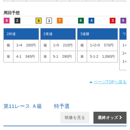
周回予想
8
2
7
6
4
3
9
5
1
2枠連
2車連
3連勝
ワイ
複
1=4
200円
複
1=5
210円
複
1=2=5
570円
1=5
2=5
単
4-1
340円
単
5-1
290円
単
5-1-2
1,090円
1=2
ページTOPへ戻る
第11レース Ａ級 特予選
映像を見る
最終オッズ