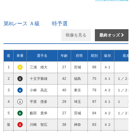
第8レース Ａ級 特予選
映像を見る
最終オッズ
着
車番
選手名
年齢
府県
期別
級班
着差
1
三浦 雄大
27
宮城
98
Ａ１
5
2
十文字菊雄
42
福島
75
Ａ１
１／２車
2
3
小林 高志
40
東京
79
Ａ２
１／２車
4
4
平原 啓多
29
埼玉
97
Ａ１
１ 車
1
5
藪田 貴幸
27
茨城
94
Ａ２
１／２車
6
落
川崎 智広
38
神奈
83
Ａ２
3