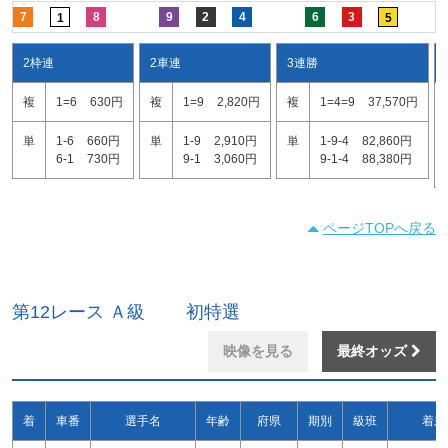
7
8
9
2
4
6
3
1
5
2枠連
2車連
3連勝
複
1=6
630円
複
1=9
2,820円
複
1=4=9
37,570円
単
1-6
660円
単
1-9
2,910円
単
1-9-4
82,860円
6-1
730円
9-1
3,060円
9-1-4
88,380円
ページTOPへ戻る
第12レース Ａ級 初特選
映像を見る
最終オッズ
着
車番
選手名
年齢
府県
期別
級班
着差