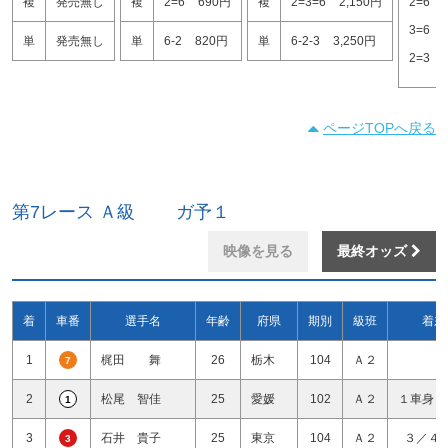
複
発売無し
複
2=6
690円
複
2=3=6
2,150円
2=6
3=6
単
発売無し
単
6-2
820円
単
6-2-3
3,250円
2=3
ページTOPへ戻る
第7レース Ａ級 ガ予１
映像を見る
最終オッズ
着
車番
選手名
年齢
府県
期別
級班
着差
1
梶田 舞
26
栃木
104
Ａ２
7
2
松尾 智佳
25
愛媛
102
Ａ２
１車身１
1
3
石井 貴子
25
東京
104
Ａ２
３／４
3