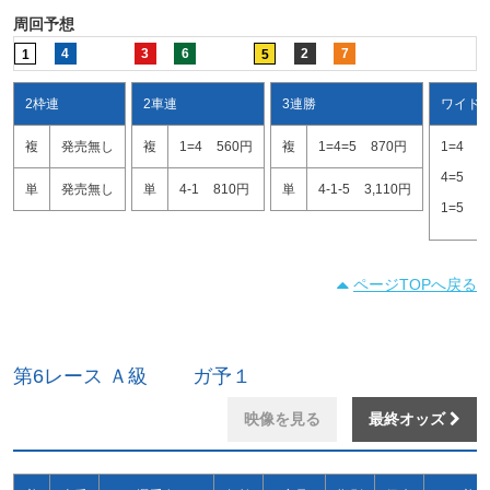
周回予想
4
3
6
2
7
1
5
2枠連
2車連
3連勝
ワイド
複
発売無し
複
1=4
560円
複
1=4=5
870円
1=4
1
4=5
3
単
発売無し
単
4-1
810円
単
4-1-5
3,110円
1=5
1
ページTOPへ戻る
第6レース Ａ級 ガ予１
映像を見る
最終オッズ