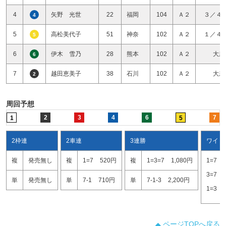
4
矢野 光世
22
福岡
104
Ａ２
３／４
4
5
高松美代子
51
神奈
102
Ａ２
１／４
5
6
伊木 雪乃
28
熊本
102
Ａ２
大差
6
7
越田恵美子
38
石川
102
Ａ２
大差
2
周回予想
2
3
4
6
7
1
5
2枠連
2車連
3連勝
ワイド
複
発売無し
複
1=7
520円
複
1=3=7
1,080円
1=7
3=7
単
発売無し
単
7-1
710円
単
7-1-3
2,200円
1=3
ページTOPへ戻る