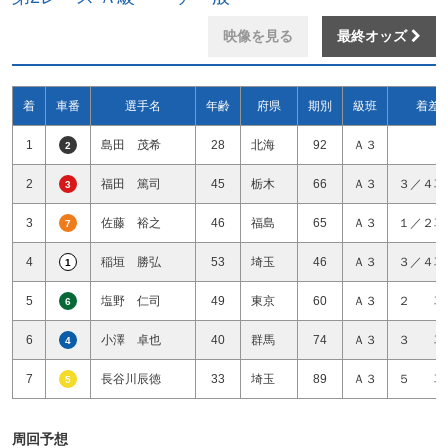
映像を見る
最終オッズ
着
車番
選手名
年齢
府県
期別
級班
着差
1
島田 茂希
28
北海
92
Ａ３
2
2
福田 篤司
45
栃木
66
Ａ３
３／４車
3
3
佐藤 裕之
46
福島
65
Ａ３
１／２車
7
4
稲垣 勝弘
53
埼玉
46
Ａ３
３／４車
1
5
塩野 仁司
49
東京
60
Ａ３
２ 車
6
6
小澤 卓也
40
群馬
74
Ａ３
３ 車
4
7
長谷川辰徳
33
埼玉
89
Ａ３
５ 車
5
周回予想