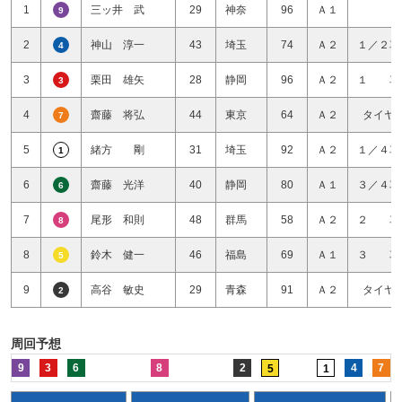
1
三ッ井 武
29
神奈
96
Ａ１
9
2
神山 淳一
43
埼玉
74
Ａ２
１／２車
4
3
栗田 雄矢
28
静岡
96
Ａ２
１ 車
3
4
齋藤 将弘
44
東京
64
Ａ２
タイヤ
7
5
緒方 剛
31
埼玉
92
Ａ２
１／４車
1
6
齋藤 光洋
40
静岡
80
Ａ１
３／４車
6
7
尾形 和則
48
群馬
58
Ａ２
２ 車
8
8
鈴木 健一
46
福島
69
Ａ１
３ 車
5
9
高谷 敏史
29
青森
91
Ａ２
タイヤ
2
周回予想
9
3
6
8
2
4
7
5
1