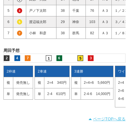
5
戸ノ下太郎
38
千葉
76
Ａ３
１／２車
3
6
渡辺福太郎
29
神奈
103
Ａ３
３／４車
5
7
小林 和彦
38
群馬
82
Ａ３
１／８車
7
周回予想
2
4
7
6
3
1
5
2枠連
2車連
3連勝
ワイド
複
発売無し
複
2=4
340円
複
2=4=6
5,660円
2=4
2=6
単
発売無し
単
2-4
610円
単
2-4-6
14,000円
4=6
ページTOPへ戻る