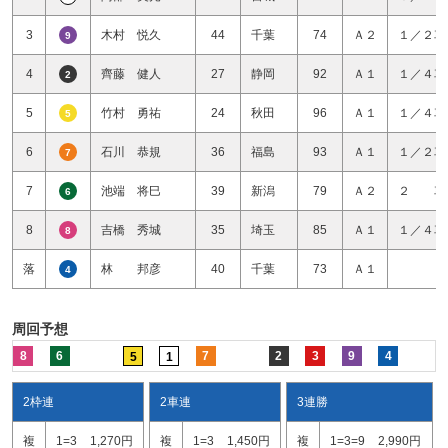
3
木村 悦久
44
千葉
74
Ａ２
１／２車
9
4
齊藤 健人
27
静岡
92
Ａ１
１／４車
2
5
竹村 勇祐
24
秋田
96
Ａ１
１／４車
5
6
石川 恭規
36
福島
93
Ａ１
１／２車
7
7
池端 将巳
39
新潟
79
Ａ２
２ 車
6
8
吉橋 秀城
35
埼玉
85
Ａ１
１／４車
8
落
林 邦彦
40
千葉
73
Ａ１
4
周回予想
8
6
7
2
3
9
4
5
1
2枠連
2車連
3連勝
複
1=3
1,270円
複
1=3
1,450円
複
1=3=9
2,990円