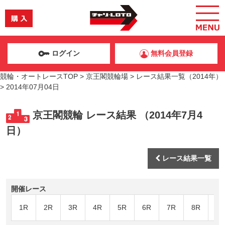
ログイン
無料会員登録
競輪・オートレースTOP
>
京王閣競輪場
>
レース結果一覧（2014年）
>
2014年07月04日
京王閣競輪 レース結果 （2014年7月4
日）
レース結果一覧
開催レース
1R
2R
3R
4R
5R
6R
7R
8R
9R