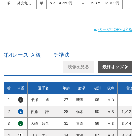
単
発売無し
単
6-3
4,360円
単
6-3-5
18,700円
3=5
ページTOPへ戻る
第4レース Ａ級 チ準決
映像を見る
最終オッズ
着
車番
選手名
年齢
府県
期別
級班
着差
1
相澤 旭
27
新潟
98
Ａ３
2
2
佐藤 謙
28
栃木
90
Ａ３
１／２車
4
3
大崎 智久
31
青森
89
Ａ３
３／４車
6
4
田原 大広
34
北海
87
Ａ３
３／４車
1