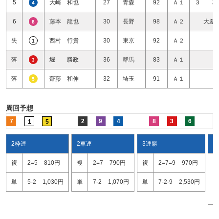
5
大崎 和也
27
青森
92
Ａ１
３ 車
4
6
藤本 龍也
30
長野
98
Ａ２
大差
8
失
西村 行貴
30
東京
92
Ａ２
1
落
堀 勝政
36
群馬
83
Ａ１
3
落
齋藤 和伸
32
埼玉
91
Ａ１
5
周回予想
7
2
9
4
8
3
6
1
5
2枠連
2車連
3連勝
ワ
複
2=5
810円
複
2=7
790円
複
2=7=9
970円
2
7
単
5-2
1,030円
単
7-2
1,070円
単
7-2-9
2,530円
2