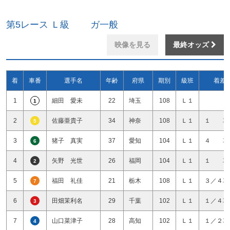
第5レース Ｌ級 ガ一般
映像を見る
最終オッズ
着
車番
選手名
年齢
府県
期別
級班
着差
1
細田 愛未
22
埼玉
108
Ｌ１
1
2
佐藤亜貴子
34
神奈
108
Ｌ１
１ 車
5
3
猪子 真実
37
愛知
104
Ｌ１
４ 車
6
4
矢野 光世
26
福岡
104
Ｌ１
１ 車
2
5
福田 礼佳
21
栃木
108
Ｌ１
３／４車
7
6
田畑茉利名
29
千葉
102
Ｌ１
１／４車
3
7
山口菜津子
28
高知
102
Ｌ１
１／２車
4