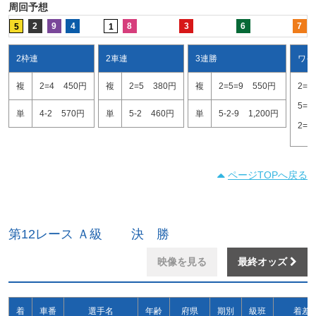
周回予想
2
9
4
8
3
6
7
5
1
2枠連
2車連
3連勝
ワイ
複
2=4
450円
複
2=5
380円
複
2=5=9
550円
2=5
5=9
単
4-2
570円
単
5-2
460円
単
5-2-9
1,200円
2=9
ページTOPへ戻る
第12レース Ａ級 決 勝
映像を見る
最終オッズ
着
車番
選手名
年齢
府県
期別
級班
着差