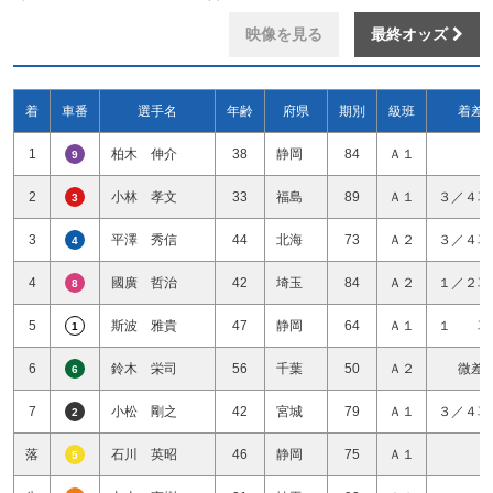
映像を見る
最終オッズ
着
車番
選手名
年齢
府県
期別
級班
着差
1
柏木 伸介
38
静岡
84
Ａ１
9
2
小林 孝文
33
福島
89
Ａ１
３／４車
3
3
平澤 秀信
44
北海
73
Ａ２
３／４車
4
4
國廣 哲治
42
埼玉
84
Ａ２
１／２車
8
5
斯波 雅貴
47
静岡
64
Ａ１
１ 車
1
6
鈴木 栄司
56
千葉
50
Ａ２
微差
6
7
小松 剛之
42
宮城
79
Ａ１
３／４車
2
落
石川 英昭
46
静岡
75
Ａ１
5