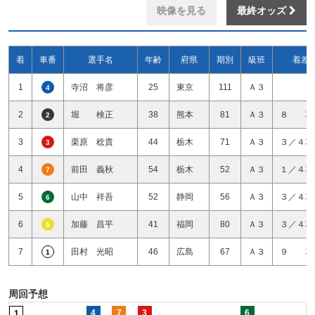
映像を見る
最終オッズ
着
車番
選手名
年齢
府県
期別
級班
着差
1
寺沼 将彦
25
東京
111
Ａ３
4
2
堀 検正
38
熊本
81
Ａ３
８ 車
2
3
栗原 稔貴
44
栃木
71
Ａ３
３／４車
3
4
前田 義秋
54
栃木
52
Ａ３
１／４車
7
5
山中 祥吾
52
静岡
56
Ａ３
３／４車
6
6
加藤 昌平
41
福岡
80
Ａ３
３／４車
5
7
田村 光昭
46
広島
67
Ａ３
９ 車
1
周回予想
4
7
3
6
1