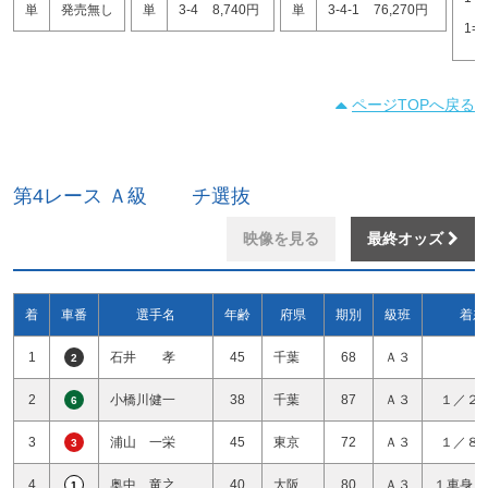
単
発売無し
単
3-4
8,740円
単
3-4-1
76,270円
1=
ページTOPへ戻る
第4レース Ａ級 チ選抜
映像を見る
最終オッズ
着
車番
選手名
年齢
府県
期別
級班
着差
1
石井 孝
45
千葉
68
Ａ３
2
2
小橋川健一
38
千葉
87
Ａ３
１／２
6
3
浦山 一栄
45
東京
72
Ａ３
１／８
3
4
奥中 竜之
40
大阪
80
Ａ３
１車身１
1