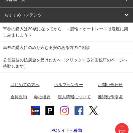
競輪くじ
レース結果
北日本
函館競輪場
青森競輪場
いわき平競輪場
おすすめコンテンツ
車券の購入は20歳になってから ～競輪・オートレースは適度に楽
Dokanto!
キャリーオーバー一覧
関
競輪選手情報
弥彦競輪場
前橋競輪場
取手競輪場
宇都宮競輪場
しみましょう～
東
大宮競輪場
西武園競輪場
京王閣競輪場
立川競輪場
チャリロトプラザ
Perfecta Navi
車券の購入にのめり込む不安のある方のご相談
南
松戸競輪場
千葉競輪場
川崎競輪場
平塚競輪場
公営競技の払戻金を受けた方へ（クリックすると国税庁のページへ
netkeirin
関
移動します）
小田原競輪場
伊東競輪場
静岡競輪場
東
ケイリンガル
中
名古屋競輪場
岐阜競輪場
大垣競輪場
豊橋競輪場
はじめての方へ
ヘルプセンター
お問い合わせ
部
チャリレンジャー
富山競輪場
松阪競輪場
四日市競輪場
会員規約
会社概要
個人情報について
推奨動作環境
競輪場情報
近
福井競輪場
奈良競輪場
向日町競輪場
和歌山競輪場
畿
岸和田競輪場
オートレース場情報
PCサイトへ移動