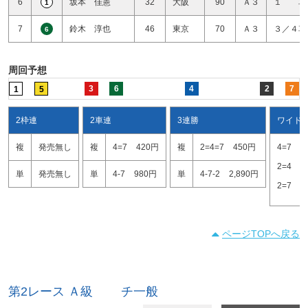
6
坂本 佳憲
32
大阪
90
Ａ３
１ 車
1
7
鈴木 淳也
46
東京
70
Ａ３
３／４車
6
周回予想
3
6
4
2
7
1
5
2枠連
2車連
3連勝
ワイド
複
発売無し
複
4=7
420円
複
2=4=7
450円
4=7
1
2=4
2
単
発売無し
単
4-7
980円
単
4-7-2
2,890円
2=7
1
ページTOPへ戻る
第2レース Ａ級 チ一般