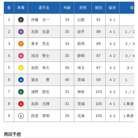
着
車番
選手名
年齢
府県
期別
級班
着差
1
伊藤 太一
34
山梨
91
Ａ１
2
2
石田 岳彦
35
岩手
89
Ａ１
１／２
9
3
青木 亮太
34
群馬
89
Ａ２
３／４
7
4
浅沼 聖士
35
静岡
87
Ａ２
３／４
8
5
岩田 幸久
46
埼玉
67
Ａ２
タイヤ
5
6
落合 豊
46
茨城
69
Ａ２
１ 
4
7
浦野 慈生
31
神奈
103
Ａ２
１／２
6
8
吉田 元輝
31
茨城
100
Ａ１
１車身１
3
9
田原 宥明
26
北海
105
Ａ２
１車身１
1
周回予想