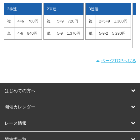
2枠連
2車連
3連勝
ワ
複
4=6
760円
複
5=9
720円
複
2=5=9
1,300円
5
2
単
4-6
840円
単
5-9
1,370円
単
5-9-2
5,290円
2
ページTOPへ戻る
はじめての方へ
はじめての方へ
開催カレンダー
競輪
レース情報
オートレース
レース予想
競輪場一覧