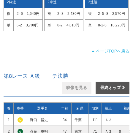
2枠連
2車連
3連勝
複
2=6
1,640円
複
2=8
2,430円
複
2=5=8
2,570円
単
6-2
3,700円
単
8-2
4,610円
単
8-2-5
18,220円
ページTOPへ戻る
第8レース Ａ級 チ決勝
映像を見る
最終オッズ
着
車番
選手名
年齢
府県
期別
級班
着差
1
野口 裕史
34
千葉
111
Ａ３
5
2
斉藤 重明
47
東京
71
Ａ３
６ 車
6