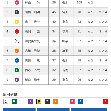
1
神山 尚
26
栃木
109
Ａ２
8
2
岩橋 則明
45
埼玉
78
Ａ１
３／４車
2
3
永井 隆一
40
東京
83
Ａ２
１／２車
5
4
長岡 豪
34
群馬
91
Ａ１
３／４車
3
5
加賀美智史
34
山梨
87
Ａ２
１／４車
1
6
吉橋 秀城
38
埼玉
85
Ａ２
１／２車
7
7
黒田 篤
37
栃木
88
Ａ２
３／４車
4
8
西巻 秀太
32
新潟
97
Ａ２
１／４車
6
9
樋口 絢土
29
東京
96
Ａ２
１／２車
9
周回予想
6
9
2
7
8
4
3
1
5