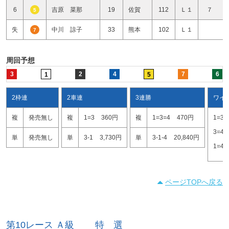
6
吉原 菜那
19
佐賀
112
Ｌ１
７ 
5
失
中川 諒子
33
熊本
102
Ｌ１
7
周回予想
3
2
4
7
6
1
5
2枠連
2車連
3連勝
ワイ
複
発売無し
複
1=3
360円
複
1=3=4
470円
1=3
3=4
単
発売無し
単
3-1
3,730円
単
3-1-4
20,840円
1=4
ページTOPへ戻る
第10レース Ａ級 特 選