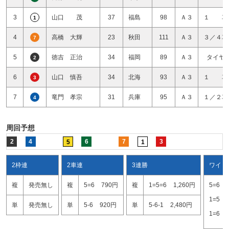
3
山口 茂
37
福島
98
Ａ３
１ 車
1
4
高橋 大輝
23
秋田
111
Ａ３
３／４車
7
5
徳吉 正治
34
福岡
89
Ａ３
タイヤ
2
6
山口 慎吾
34
北海
93
Ａ３
１ 車
3
7
竜門 孝宗
31
兵庫
95
Ａ３
１／２車
4
周回予想
2
4
6
7
3
5
1
2枠連
2車連
3連勝
ワイド
複
発売無し
複
5=6
790円
複
1=5=6
1,260円
5=6
1=5
単
発売無し
単
5-6
920円
単
5-6-1
2,480円
1=6