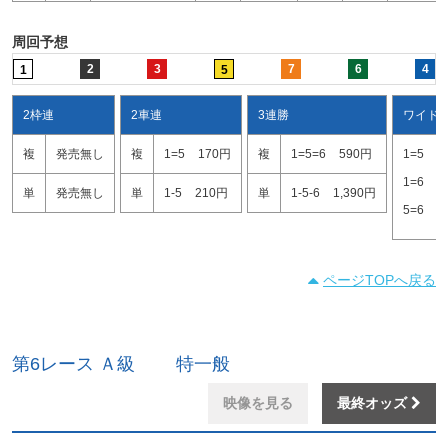
周回予想
2
3
7
6
4
1
5
2枠連
2車連
3連勝
ワイド
複
発売無し
複
1=5
170円
複
1=5=6
590円
1=5
1
1=6
3
単
発売無し
単
1-5
210円
単
1-5-6
1,390円
5=6
5
ページTOPへ戻る
第6レース Ａ級 特一般
映像を見る
最終オッズ