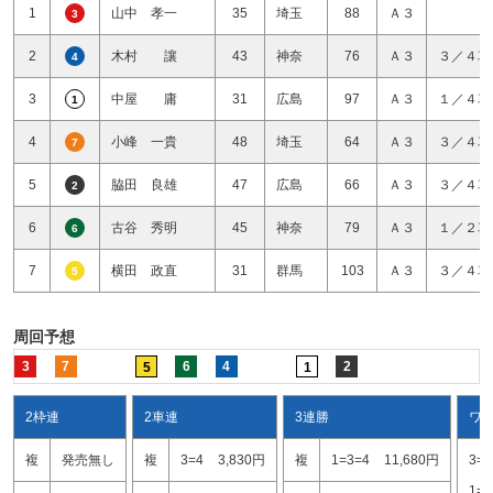
1
山中 孝一
35
埼玉
88
Ａ３
3
2
木村 讓
43
神奈
76
Ａ３
３／４車
4
3
中屋 庸
31
広島
97
Ａ３
１／４車
1
4
小峰 一貴
48
埼玉
64
Ａ３
３／４車
7
5
脇田 良雄
47
広島
66
Ａ３
３／４車
2
6
古谷 秀明
45
神奈
79
Ａ３
１／２車
6
7
横田 政直
31
群馬
103
Ａ３
３／４車
5
周回予想
3
7
6
4
2
5
1
2枠連
2車連
3連勝
ワ
複
発売無し
複
3=4
3,830円
複
1=3=4
11,680円
3=
1=