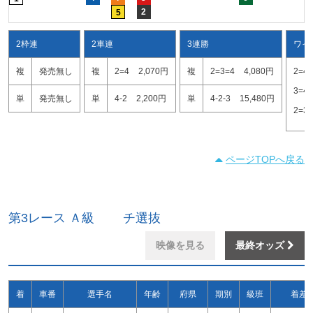
2
5
2枠連
2車連
3連勝
ワイ
複
発売無し
複
2=4
2,070円
複
2=3=4
4,080円
2=4
3=4
単
発売無し
単
4-2
2,200円
単
4-2-3
15,480円
2=3
ページTOPへ戻る
第3レース Ａ級 チ選抜
映像を見る
最終オッズ
着
車番
選手名
年齢
府県
期別
級班
着差