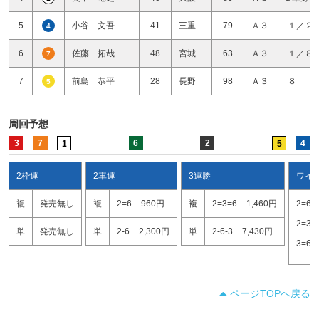
5
小谷 文吾
41
三重
79
Ａ３
１／２
4
6
佐藤 拓哉
48
宮城
63
Ａ３
１／８
7
7
前島 恭平
28
長野
98
Ａ３
８ 
5
周回予想
3
7
6
2
4
1
5
2枠連
2車連
3連勝
ワイ
複
発売無し
複
2=6
960円
複
2=3=6
1,460円
2=6
2=3
単
発売無し
単
2-6
2,300円
単
2-6-3
7,430円
3=6
ページTOPへ戻る