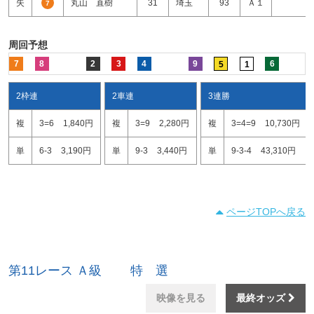
失
丸山 直樹
31
埼玉
93
Ａ１
7
周回予想
7
8
2
3
4
9
6
5
1
2枠連
2車連
3連勝
複
3=6
1,840円
複
3=9
2,280円
複
3=4=9
10,730円
単
6-3
3,190円
単
9-3
3,440円
単
9-3-4
43,310円
ページTOPへ戻る
第11レース Ａ級 特 選
映像を見る
最終オッズ