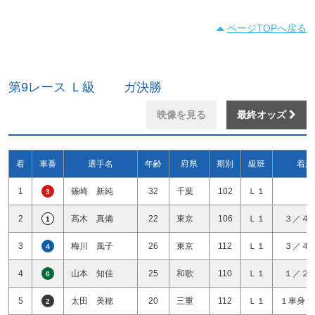
ページTOPへ戻る
第9レース Ｌ級 ガ決勝
映像を見る
最終オッズ
着
車番
選手名
年齢
府県
期別
級班
着差
1
篠崎 新純
32
千葉
102
Ｌ１
3
2
高木 真備
22
東京
106
Ｌ１
３／４
1
3
梅川 風子
26
東京
112
Ｌ１
３／４
4
4
山本 知佳
25
和歌
110
Ｌ１
１／２
6
5
太田 美穂
20
三重
112
Ｌ１
１車身１
2