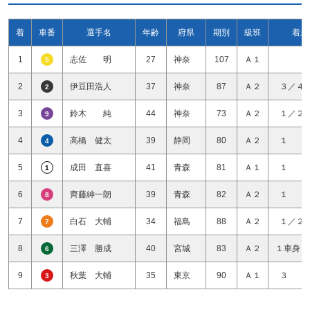
着
車番
選手名
年齢
府県
期別
級班
着差
1
志佐 明
27
神奈
107
Ａ１
5
2
伊豆田浩人
37
神奈
87
Ａ２
３／４
2
3
鈴木 純
44
神奈
73
Ａ２
１／２
9
4
高橋 健太
39
静岡
80
Ａ２
１ 
4
5
成田 直喜
41
青森
81
Ａ１
１ 
1
6
齊藤紳一朗
39
青森
82
Ａ２
１ 
8
7
白石 大輔
34
福島
88
Ａ２
１／２
7
8
三澤 勝成
40
宮城
83
Ａ２
１車身１
6
9
秋葉 大輔
35
東京
90
Ａ１
３ 
3