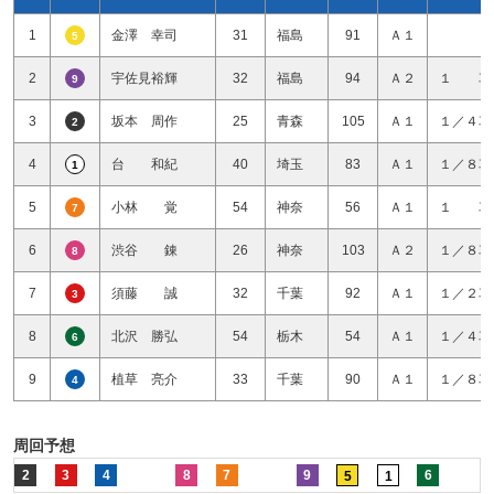
1
金澤 幸司
31
福島
91
Ａ１
5
2
宇佐見裕輝
32
福島
94
Ａ２
１ 車
9
3
坂本 周作
25
青森
105
Ａ１
１／４車
2
4
台 和紀
40
埼玉
83
Ａ１
１／８車
1
5
小林 覚
54
神奈
56
Ａ１
１ 車
7
6
渋谷 錬
26
神奈
103
Ａ２
１／８車
8
7
須藤 誠
32
千葉
92
Ａ１
１／２車
3
8
北沢 勝弘
54
栃木
54
Ａ１
１／４車
6
9
植草 亮介
33
千葉
90
Ａ１
１／８車
4
周回予想
2
3
4
8
7
9
6
5
1