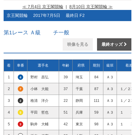
≪ 7月4日 京王閣競輪
|
8月10日 京王閣競輪 ≫
京王閣競輪 2017年7月5日 最終日 F2
第1レース Ａ級 チ一般
映像を見る
最終オッズ
着
車番
選手名
年齢
府県
期別
級班
着差
1
野村 昌弘
39
埼玉
84
Ａ３
4
2
小林 大能
37
千葉
87
Ａ３
１／２車
7
3
格清 洋介
22
静岡
111
Ａ３
１／２車
2
4
平田 哲也
51
兵庫
59
Ａ３
１ 車
5
5
駒井 大輔
42
東京
98
Ａ３
１ 車
3