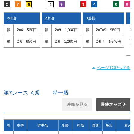
2
7
9
3
4
6
8
5
1
2枠連
2車連
3連勝
ワ
複
2=6
520円
複
2=9
1,030円
複
2=7=9
980円
2=
2=
単
2-6
950円
単
2-9
1,290円
単
2-9-7
4,540円
7=
ページTOPへ戻る
第7レース Ａ級 特一般
映像を見る
最終オッズ
着
車番
選手名
年齢
府県
期別
級班
着差