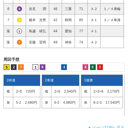
6
岩見 潤
46
三重
71
Ａ２
１／４車輪
9
7
榎本 光男
42
静岡
85
Ａ１
３／４車身
5
落
鳥越 靖弘
44
愛知
77
Ａ１
1
落
安藤 宜明
49
神奈
74
Ａ２
7
周回予想
2
7
9
4
8
6
3
5
1
2枠連
2車連
3連勝
複
2=5
720円
複
2=6
2,040円
複
2=3=6
2,170円
単
5-2
2,480円
単
6-2
4,980円
単
6-2-3
17,540円
ページTOPへ戻る