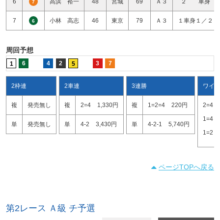
6
高浜 裕一
48
宮城
69
Ａ３
２ 車身
7
7
小林 高志
46
東京
79
Ａ３
１車身１／２
6
周回予想
6
4
2
3
7
1
5
2枠連
2車連
3連勝
ワイ
複
発売無し
複
2=4
1,330円
複
1=2=4
220円
2=4
1=4
単
発売無し
単
4-2
3,430円
単
4-2-1
5,740円
1=2
ページTOPへ戻る
第2レース Ａ級 チ予選