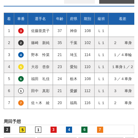
着
車番
選手名
年齢
府県
期別
級班
着差
1
佐藤亜貴子
37
神奈
108
Ｌ１
3
2
篠崎 新純
35
千葉
102
Ｌ１
２ 車身
2
3
野本 怜菜
21
埼玉
114
Ｌ１
１／４車輪
4
4
大谷 杏奈
23
愛知
110
Ｌ１
１車身１／２
5
5
福田 礼佳
24
栃木
108
Ｌ１
３／４車身
6
6
田中 真彩
21
愛媛
112
Ｌ１
３ 車身
1
7
佐々木 綾
20
福島
116
Ｌ１
２ 車身
7
周回予想
2
3
4
6
7
5
1