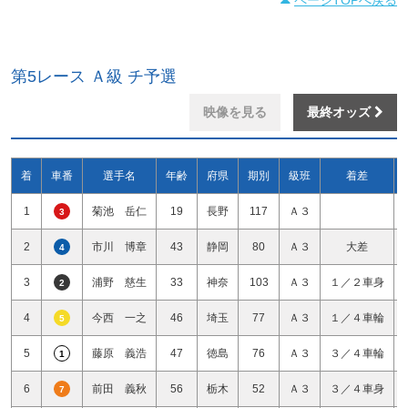
第5レース Ａ級 チ予選
映像を見る
最終オッズ
着
車番
選手名
年齢
府県
期別
級班
着差
1
菊池 岳仁
19
長野
117
Ａ３
3
2
市川 博章
43
静岡
80
Ａ３
大差
4
3
浦野 慈生
33
神奈
103
Ａ３
１／２車身
2
4
今西 一之
46
埼玉
77
Ａ３
１／４車輪
5
5
藤原 義浩
47
徳島
76
Ａ３
３／４車輪
1
6
前田 義秋
56
栃木
52
Ａ３
３／４車身
7