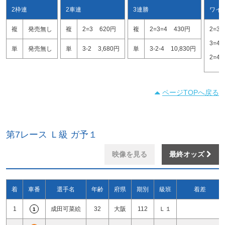
2枠連
2車連
3連勝
ワイ
複
発売無し
複
2=3
620円
複
2=3=4
430円
2=3
3=4
単
発売無し
単
3-2
3,680円
単
3-2-4
10,830円
2=4
ページTOPへ戻る
第7レース Ｌ級 ガ予１
映像を見る
最終オッズ
着
車番
選手名
年齢
府県
期別
級班
着差
1
成田可菜絵
32
大阪
112
Ｌ１
1