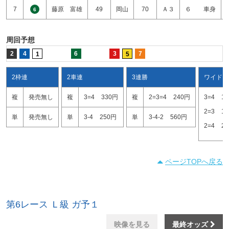
7
藤原 富雄
49
岡山
70
Ａ３
６ 車身
6
周回予想
2
4
6
3
7
1
5
2枠連
2車連
3連勝
ワイド
複
発売無し
複
3=4
330円
複
2=3=4
240円
3=4
1
2=3
1
単
発売無し
単
3-4
250円
単
3-4-2
560円
2=4
2
ページTOPへ戻る
第6レース Ｌ級 ガ予１
映像を見る
最終オッズ