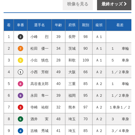
映像を見る
最終オッズ
着
車番
選手名
年齢
府県
期別
級班
着差
1
小峰 烈
39
長野
98
Ａ１
2
2
松田 優一
34
茨城
90
Ａ１
１ 車輪
7
3
小出 慎也
28
和歌
109
Ａ１
５ 車身
5
4
小西 芳樹
49
大阪
66
Ａ２
１／２車身
1
5
高谷進太郎
40
三重
85
Ａ２
１ 車輪
8
6
永田 隼一
39
福岡
95
Ａ２
１／２車身
9
7
寺崎 祐樹
32
熊本
97
Ａ２
１車身１／２
3
8
酒井 実
48
埼玉
70
Ａ２
３ 車身
6
9
吉橋 秀城
41
埼玉
85
Ａ２
３／４車身
4