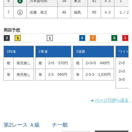
6
川本龍司郎
38
東京
82
Ａ３
１ 
6
7
佐藤 裕之
46
福島
65
Ａ３
１／２
1
周回予想
2
4
7
6
3
5
1
2枠連
2車連
3連勝
ワイド
複
発売無し
複
2=5
570円
複
2=3=5
440円
2=5
1
2=3
1
単
発売無し
単
2-5
560円
単
2-5-3
1,030円
3=5
4
ページTOPへ戻る
第2レース Ａ級 チ一般