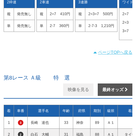
2枠連
2車連
3連勝
ワイド
複
発売無し
複
2=7
410円
複
2=3=7
500円
2=7
1
2=3
1
単
発売無し
単
2-7
360円
単
2-7-3
1,210円
3=7
2
ページTOPへ戻る
第8レース Ａ級 特 選
映像を見る
最終オッズ
着
車番
選手名
年齢
府県
期別
級班
着差
1
長崎 達也
33
神奈
89
Ａ１
3
2
白石 大輔
31
福島
88
Ａ１
タイヤ
2