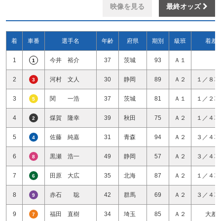
映像を見る
最終オッズ
着
車番
選手名
年齢
府県
期別
級班
着差
1
今井 裕介
37
茨城
93
Ａ１
1
2
河村 文人
30
静岡
89
Ａ２
１／８車
3
3
関 一浩
37
茨城
81
Ａ１
１／２車
5
4
煤賀 隆幸
39
秋田
75
Ａ２
１／４車
2
5
佐藤 純嘉
31
青森
94
Ａ２
３／４車
4
6
黒瀬 浩一
49
静岡
57
Ａ２
３／４車
8
7
田原 大広
35
北海
87
Ａ２
１／４車
6
8
赤石 聡
42
群馬
69
Ａ２
３／４車
9
9
福田 直樹
34
埼玉
85
Ａ２
大差
7