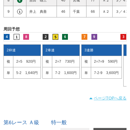
8
吉田 雄三
40
宮城
77
Ａ２
３／４車
6
9
井上 典善
46
千葉
66
Ａ２
３／４車
1
周回予想
4
8
2
6
7
9
3
1
5
2枠連
2車連
3連勝
ワ
複
2=5
920円
複
2=7
730円
複
2=7=9
590円
2
7
単
5-2
1,640円
単
7-2
1,600円
単
7-2-9
3,600円
2
ページTOPへ戻る
第6レース Ａ級 特一般