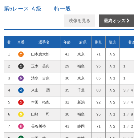
第5レース Ａ級 特一般
映像を見る
最終オッズ
着
車番
選手名
年齢
府県
期別
級班
着差
1
山本恵太郎
41
東京
71
Ａ２
7
2
玉木 英典
29
福島
95
Ａ１
１ 車
2
3
清水 吉康
36
東京
85
Ａ１
１ 車
9
4
米山 潤
35
千葉
88
Ａ２
３／４車
4
5
本田 拓也
32
新潟
92
Ａ２
３／４車
3
6
山崎 司
30
福島
95
Ａ１
１／８車
5
7
長谷川裕一
43
静岡
71
Ａ２
１／２車
8