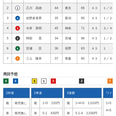
2
乙川 高徳
44
東京
65
Ａ３
１／２車
1
3
佐野多喜男
35
新潟
85
Ａ３
１／２車
4
4
今井 英明
45
神奈
71
Ａ３
３／４車
3
5
阿部 晃
34
宮城
86
Ａ３
１／２車
2
6
百瀬 匡
36
長野
83
Ａ３
１ 車
6
7
三上 隆幸
37
青森
85
Ａ３
３／４車
7
周回予想
6
4
3
2
7
5
1
2枠連
2車連
3連勝
ワイド
複
発売無し
複
1=5
220円
複
1=4=5
1,010円
1=5
4=5
単
発売無し
単
5-1
430円
単
5-1-4
2,030円