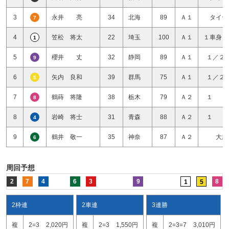
3
永井 亮
34
北海
89
Ａ１
タイヤ
7
4
笠松 将太
22
埼玉
100
Ａ１
１車身１
1
5
櫻井 丈
32
静岡
89
Ａ１
１／２
9
6
矢内 良和
39
群馬
75
Ａ１
１／２
5
7
鶴蒔 将隆
38
栃木
79
Ａ２
１ 
8
8
岩崎 将士
31
青森
88
Ａ２
１ 
4
9
鶴井 敬一
35
神奈
87
Ａ２
大差
6
周回予想
2
7
4
6
3
9
8
1
5
2枠連
2車連
3連勝
複
2=3
2,020円
複
2=3
1,550円
複
2=3=7
3,010円