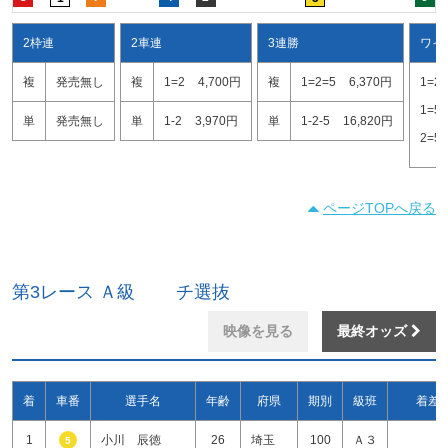
2枠連
2車連
3連勝
ワイ
複
発売無し
複
1=2
4,700円
複
1=2=5
6,370円
1=2
1=5
単
発売無し
単
1-2
3,970円
単
1-2-5
16,820円
2=5
ページTOPへ戻る
第3レース Ａ級 チ選抜
映像を見る
最終オッズ
着
車番
選手名
年齢
府県
期別
級班
着差
1
小川 辰徳
26
埼玉
100
Ａ３
5