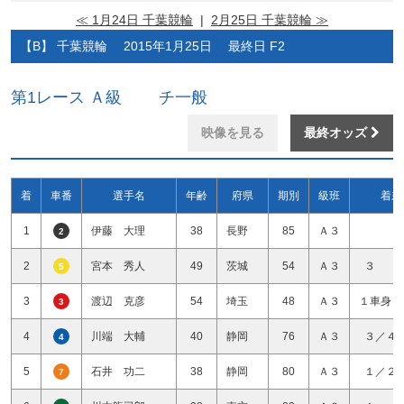
≪ 1月24日 千葉競輪
|
2月25日 千葉競輪 ≫
【B】 千葉競輪 2015年1月25日 最終日 F2
第1レース Ａ級 チ一般
映像を見る
最終オッズ
着
車番
選手名
年齢
府県
期別
級班
着差
1
伊藤 大理
38
長野
85
Ａ３
2
2
宮本 秀人
49
茨城
54
Ａ３
３ 
5
3
渡辺 克彦
54
埼玉
48
Ａ３
１車身１
3
4
川端 大輔
40
静岡
76
Ａ３
３／４
4
5
石井 功二
38
静岡
80
Ａ３
１／２
7