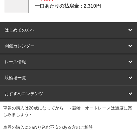
一口あたりの払戻金：2,310円
はじめての方へ
はじめての方へ
開催カレンダー
競輪
レース情報
オートレース
レース予想
競輪場一覧
競輪くじ
レース結果
北日本
函館競輪場
青森競輪場
いわき平競輪場
おすすめコンテンツ
車券の購入は20歳になってから ～競輪・オートレースは適度に楽
Dokanto!
キャリーオーバー一覧
関
競輪選手情報
弥彦競輪場
前橋競輪場
取手競輪場
宇都宮競輪場
しみましょう～
東
大宮競輪場
西武園競輪場
京王閣競輪場
立川競輪場
チャリロトプラザ
Perfecta Navi
車券の購入にのめり込む不安のある方のご相談
南
松戸競輪場
千葉競輪場
川崎競輪場
平塚競輪場