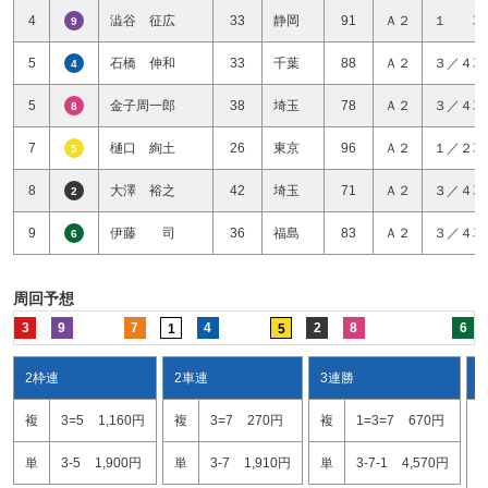
4
澁谷 征広
33
静岡
91
Ａ２
１ 車
9
5
石橋 伸和
33
千葉
88
Ａ２
３／４車
4
5
金子周一郎
38
埼玉
78
Ａ２
３／４車
8
7
樋口 絢土
26
東京
96
Ａ２
１／２車
5
8
大澤 裕之
42
埼玉
71
Ａ２
３／４車
2
9
伊藤 司
36
福島
83
Ａ２
３／４車
6
周回予想
3
9
7
4
2
8
6
1
5
2枠連
2車連
3連勝
複
3=5
1,160円
複
3=7
270円
複
1=3=7
670円
3
1
単
3-5
1,900円
単
3-7
1,910円
単
3-7-1
4,570円
1