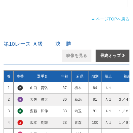
ページTOPへ戻る
第10レース Ａ級 決 勝
映像を見る
最終オッズ
着
車番
選手名
年齢
府県
期別
級班
着差
1
山口 貴弘
37
栃木
84
Ａ１
2
2
大矢 将大
36
新潟
81
Ａ１
３／４車
9
3
齋藤 和伸
33
埼玉
91
Ａ１
１／８車
6
4
坂本 周輝
23
青森
100
Ａ１
１／８車
3