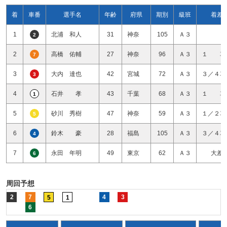
着
車番
選手名
年齢
府県
期別
級班
着差
1
北浦 和人
31
神奈
105
Ａ３
2
2
高橋 佑輔
27
神奈
96
Ａ３
１ 車
7
3
大内 達也
42
宮城
72
Ａ３
３／４車
3
4
石井 孝
43
千葉
68
Ａ３
１ 車
1
5
砂川 秀樹
47
神奈
59
Ａ３
１／２車
5
6
鈴木 豪
28
福島
105
Ａ３
３／４車
4
7
永田 年明
49
東京
62
Ａ３
大差
6
周回予想
2
7
4
3
5
1
6