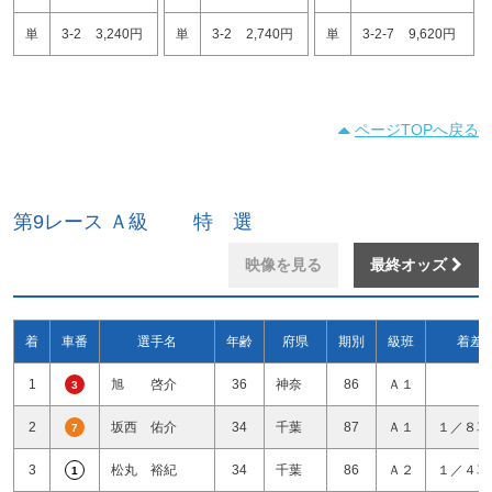
単
3-2
3,240円
単
3-2
2,740円
単
3-2-7
9,620円
ページTOPへ戻る
第9レース Ａ級 特 選
映像を見る
最終オッズ
着
車番
選手名
年齢
府県
期別
級班
着差
1
旭 啓介
36
神奈
86
Ａ１
3
2
坂西 佑介
34
千葉
87
Ａ１
１／８車
7
3
松丸 裕紀
34
千葉
86
Ａ２
１／４車
1