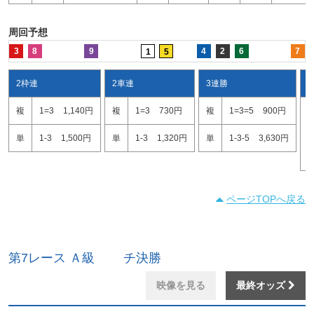
周回予想
3
8
9
4
2
6
7
1
5
2枠連
2車連
3連勝
複
1=3
1,140円
複
1=3
730円
複
1=3=5
900円
1
1
単
1-3
1,500円
単
1-3
1,320円
単
1-3-5
3,630円
3
ページTOPへ戻る
第7レース Ａ級 チ決勝
映像を見る
最終オッズ