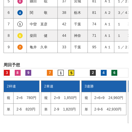
5
鎌田 聡
37
宮城
81
Ａ１
１／２車
8
6
関 敬
38
栃木
81
Ａ２
３／４車
4
7
中曽 直彦
42
千葉
74
Ａ１
１ 車
1
8
柴田 健
44
神奈
71
Ａ１
１ 車
5
9
亀井 久幸
33
千葉
95
Ａ１
１／２車
7
周回予想
3
8
9
7
2
4
6
1
5
2枠連
2車連
3連勝
複
2=6
780円
複
2=9
1,850円
複
2=6=9
24,960円
単
2-6
820円
単
2-9
1,820円
単
2-9-6
42,930円