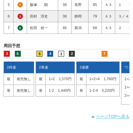
5
飯塚 朗
38
長野
85
Ａ３
１ 車
7
6
田村 淳史
38
静岡
79
Ａ３
３／４車
3
7
松田 桂一
46
新潟
68
Ａ３
２ 車
6
周回予想
3
6
4
2
7
5
1
2枠連
2車連
3連勝
ワイ
複
発売無し
複
1=2
1,570円
複
1=2=4
1,760円
1=2
1=4
単
発売無し
単
1-2
1,440円
単
1-2-4
5,220円
2=4
ページTOPへ戻る