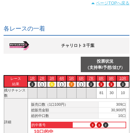
ページTOPへ戻る
各レースの一着
チャリロト３千葉
投票状況
（支持率/予想/並び）
1R
2R
3R
4R
5R
6R
7R
8R
9R
10R
レース
結果
2
1
5
1
7
1
2
3
3
2
残りチャンス
81
30
10
数
販売口数（1口100円）
309口
総販売金額
30,900円
総的中口数
10口
詳細
的中番号
3
3
2
10口的中