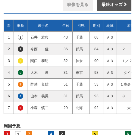
映像を見る
最終オッズ
着
車番
選手名
年齢
府県
期別
級班
着差
1
石井 雅典
43
千葉
68
Ａ３
1
2
今西 猛
36
群馬
84
Ａ３
２ 
2
3
関口 泰明
32
神奈
90
Ａ３
１／２
5
4
大木 透
31
東京
98
Ａ３
タイヤ
6
5
酢崎 良雄
51
千葉
53
Ａ３
１車身１
7
6
山本 義晃
31
群馬
93
Ａ３
８ 
4
7
小塚 慎二
29
北海
92
Ａ３
大差
3
周回予想
3
7
4
2
6
1
5