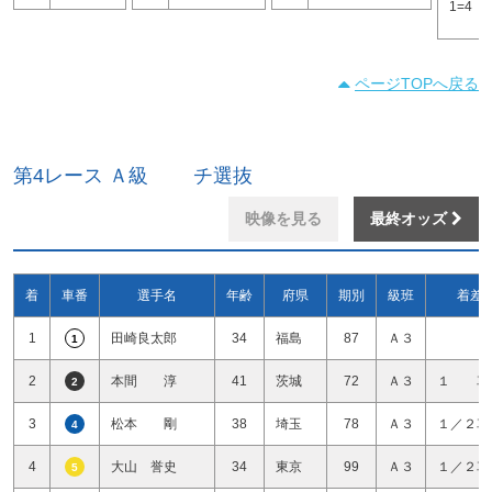
1=4
ページTOPへ戻る
第4レース Ａ級 チ選抜
映像を見る
最終オッズ
着
車番
選手名
年齢
府県
期別
級班
着差
1
田崎良太郎
34
福島
87
Ａ３
1
2
本間 淳
41
茨城
72
Ａ３
１ 車
2
3
松本 剛
38
埼玉
78
Ａ３
１／２車
4
4
大山 誉史
34
東京
99
Ａ３
１／２車
5