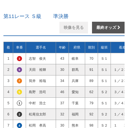
第11レース Ｓ級 準決勝
映像を見る
最終オッズ
着
車番
選手名
年齢
府県
期別
級班
着差
1
志智 俊夫
43
岐阜
70
Ｓ１
3
2
天田 裕輝
30
群馬
91
Ｓ１
１／２車
9
3
筒井 裕哉
34
兵庫
89
Ｓ１
１／２車
7
4
島野 浩司
46
愛知
62
Ｓ２
３／４車
5
5
中村 浩士
37
千葉
79
Ｓ１
３／４車
1
6
松尾信太郎
32
福岡
92
Ｓ２
１／４車
2
7
松岡 孝高
30
熊本
98
Ｓ２
１ 車
4