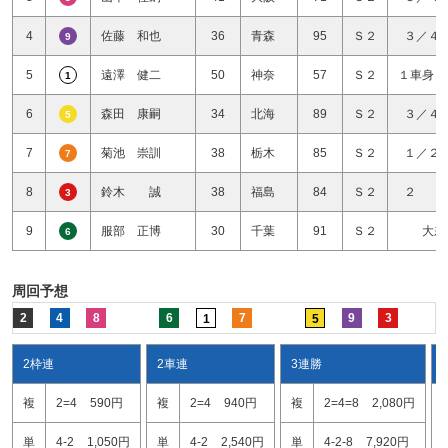
4
佐藤 和也
36
青森
95
Ｓ２
３／４
9
5
遠澤 健二
50
神奈
57
Ｓ２
１車身１
1
6
森田 康嗣
34
北海
89
Ｓ２
３／４
5
7
菊池 崇訓
38
栃木
85
Ｓ２
１／２
7
8
鈴木 誠
38
福島
84
Ｓ２
２ 
3
9
服部 正博
30
千葉
91
Ｓ２
大差
6
周回予想
2
4
8
6
7
9
3
1
5
2枠連
2車連
3連勝
複
2=4
590円
複
2=4
940円
複
2=4=8
2,080円
単
4-2
1,050円
単
4-2
2,540円
単
4-2-8
7,920円