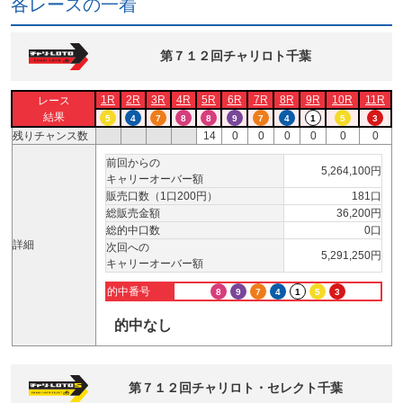
各レースの一着
第７１２回チャリロト千葉
1R
2R
3R
4R
5R
6R
7R
8R
9R
10R
11R
レース
結果
5
4
7
8
8
9
7
4
1
5
3
残りチャンス数
14
0
0
0
0
0
0
前回からの
5,264,100円
キャリーオーバー額
販売口数（1口200円）
181口
総販売金額
36,200円
総的中口数
0口
詳細
次回への
5,291,250円
キャリーオーバー額
的中番号
8
9
7
4
1
5
3
的中なし
第７１２回チャリロト・セレクト千葉