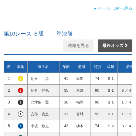
ページTOPへ戻る
第10レース Ｓ級 準決勝
映像を見る
最終オッズ
着
車番
選手名
年齢
府県
期別
級班
着差
1
朝日 勇
41
愛知
74
Ｓ１
5
2
朝倉 佳弘
35
東京
90
Ｓ１
３／４車
3
3
北津留 翼
30
福岡
90
Ｓ１
１／４車
2
4
安部 貴之
32
宮城
92
Ｓ１
１／２車
1
5
小坂 敏之
43
栃木
74
Ｓ２
３／４車
4