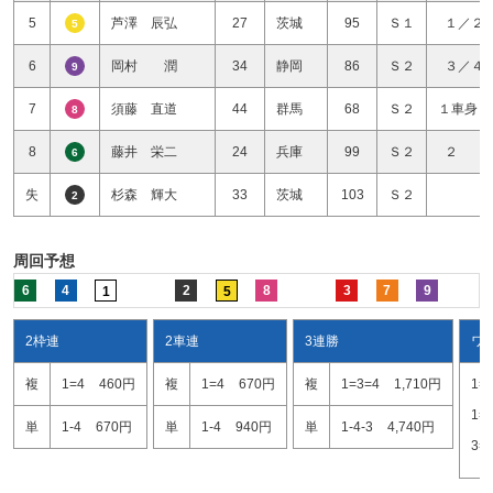
5
芦澤 辰弘
27
茨城
95
Ｓ１
１／２
5
6
岡村 潤
34
静岡
86
Ｓ２
３／４
9
7
須藤 直道
44
群馬
68
Ｓ２
１車身１
8
8
藤井 栄二
24
兵庫
99
Ｓ２
２ 
6
失
杉森 輝大
33
茨城
103
Ｓ２
2
周回予想
6
4
2
8
3
7
9
1
5
2枠連
2車連
3連勝
ワ
複
1=4
460円
複
1=4
670円
複
1=3=4
1,710円
1=
1=
単
1-4
670円
単
1-4
940円
単
1-4-3
4,740円
3=