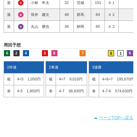
落
小林 申太
32
茨城
101
Ａ１
3
落
筒井 建次
48
群馬
64
Ａ２
8
落
丸山 勝也
36
静岡
85
Ａ２
9
周回予想
6
2
4
3
8
7
9
5
1
2枠連
2車連
3連勝
複
4=5
1,050円
複
4=7
9,010円
複
4=6=7
195,670円
単
4-5
1,950円
単
4-7
38,930円
単
4-7-6
574,630円
ページTOPへ戻る