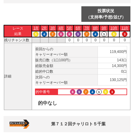
投票状況
（支持率/予想/並び）
1R
2R
3R
4R
5R
6R
7R
8R
9R
10R
11R
レース
結果
5
4
7
8
8
9
7
4
1
5
3
残りチャンス数
0
0
0
0
0
0
0
前回からの
119,400円
キャリーオーバー額
販売口数（1口100円）
143口
総販売金額
14,300円
総的中口数
0口
詳細
次回への
130,125円
キャリーオーバー額
的中番号
8
9
7
4
1
5
3
的中なし
第７１２回チャリロト５千葉