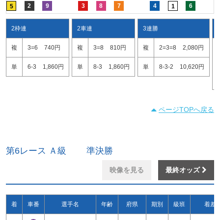
2
9
3
8
7
4
6
5
1
2枠連
2車連
3連勝
複
3=6
740円
複
3=8
810円
複
2=3=8
2,080円
単
6-3
1,860円
単
8-3
1,860円
単
8-3-2
10,620円
ページTOPへ戻る
第6レース Ａ級 準決勝
映像を見る
最終オッズ
着
車番
選手名
年齢
府県
期別
級班
着差