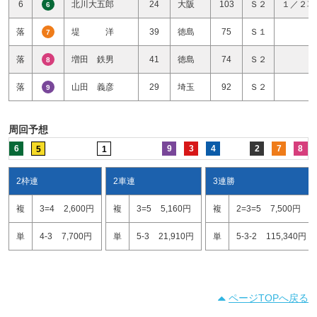
6
北川大五郎
24
大阪
103
Ｓ２
１／２車
6
落
堤 洋
39
徳島
75
Ｓ１
7
落
増田 鉄男
41
徳島
74
Ｓ２
8
落
山田 義彦
29
埼玉
92
Ｓ２
9
周回予想
6
9
3
4
2
7
8
5
1
2枠連
2車連
3連勝
複
3=4
2,600円
複
3=5
5,160円
複
2=3=5
7,500円
単
4-3
7,700円
単
5-3
21,910円
単
5-3-2
115,340円
ページTOPへ戻る