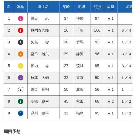
着
車番
選手名
年齢
府県
期別
級班
着差
1
川田 忍
37
神奈
87
Ａ１
8
2
原岡泰志郎
26
千葉
100
Ａ１
３／４車
3
3
矢島 一弥
30
群馬
92
Ａ１
１／２車
2
4
栗田 雄矢
29
静岡
96
Ａ１
３／４車
7
5
堀内 昇
27
茨城
95
Ａ１
３／４車
5
6
秋葉 大輔
33
東京
90
Ａ１
１／４車
9
7
川口 輝明
50
北海
56
Ａ１
１ 車
1
8
高橋 慶幸
45
秋田
68
Ａ２
１／２車
6
9
緑川 修平
32
福島
95
Ａ１
１／２車
4
周回予想