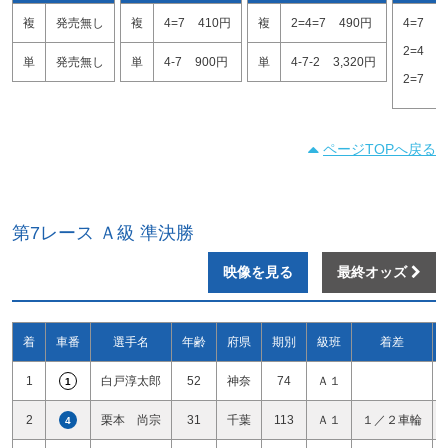
複
発売無し
複
4=7
410円
複
2=4=7
490円
4=7
2
2=4
2
単
発売無し
単
4-7
900円
単
4-7-2
3,320円
2=7
2
ページTOPへ戻る
第7レース Ａ級 準決勝
映像を見る
最終オッズ
着
車番
選手名
年齢
府県
期別
級班
着差
1
白戸淳太郎
52
神奈
74
Ａ１
1
2
栗本 尚宗
31
千葉
113
Ａ１
１／２車輪
4