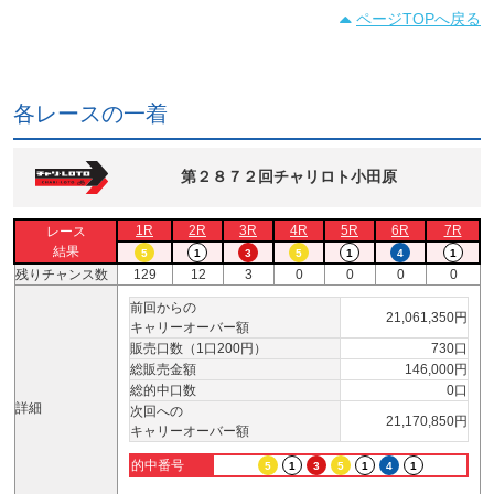
ページTOPへ戻る
各レースの一着
第２８７２回チャリロト小田原
1R
2R
3R
4R
5R
6R
7R
レース
結果
5
1
3
5
1
4
1
残りチャンス数
129
12
3
0
0
0
0
前回からの
21,061,350円
キャリーオーバー額
販売口数（1口200円）
730口
総販売金額
146,000円
総的中口数
0口
詳細
次回への
21,170,850円
キャリーオーバー額
的中番号
5
1
3
5
1
4
1