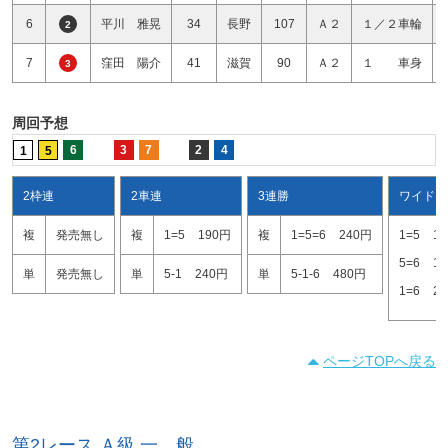
6
平川 雅晃
34
長野
107
Ａ２
１／２車輪
2
7
窪田 陽介
41
滋賀
90
Ａ２
１ 車身
3
周回予想
6
3
7
2
4
1
5
2枠連
2車連
3連勝
ワイド
複
発売無し
複
1=5
190円
複
1=5=6
240円
1=5
1
5=6
1
単
発売無し
単
5-1
240円
単
5-1-6
480円
1=6
2
ページTOPへ戻る
第2レース Ａ級 一 般