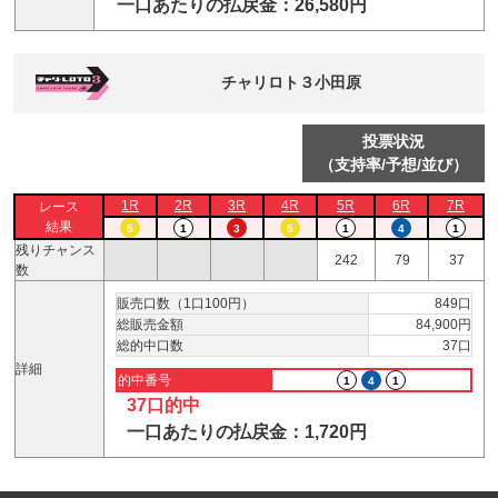
一口あたりの払戻金：26,580円
チャリロト３小田原
投票状況
（支持率/予想/並び）
1R
2R
3R
4R
5R
6R
7R
レース
結果
5
1
3
5
1
4
1
残りチャンス
242
79
37
数
販売口数（1口100円）
849口
総販売金額
84,900円
総的中口数
37口
詳細
的中番号
1
4
1
37口的中
一口あたりの払戻金：1,720円