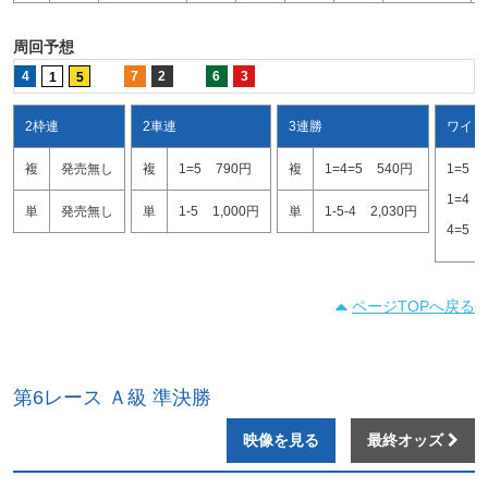
周回予想
4
7
2
6
3
1
5
2枠連
2車連
3連勝
ワイド
複
発売無し
複
1=5
790円
複
1=4=5
540円
1=5
1=4
単
発売無し
単
1-5
1,000円
単
1-5-4
2,030円
4=5
ページTOPへ戻る
第6レース Ａ級 準決勝
映像を見る
最終オッズ