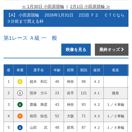
≪ 1月30日 小田原競輪
|
2月1日 小田原競輪 ≫
【A】 小田原競輪 2026年1月31日 2日目 Ｆ２ ＣＴＣなら
３分前まで買える杯
第1レース Ａ級 一 般
映像を見る
最終オッズ
着
車番
選手名
年齢
府県
期別
級班
着差
1
植木 和広
46
神奈
98
Ａ２
5
2
照井 力斗
23
岩手
121
Ａ１
微差
1
3
齋藤 輝彦
43
神奈
93
Ａ２
１／４車輪
6
4
前田 拓也
52
大阪
71
Ａ２
１／２車輪
7
5
山田 武
48
群馬
87
Ａ２
１／４車輪
4