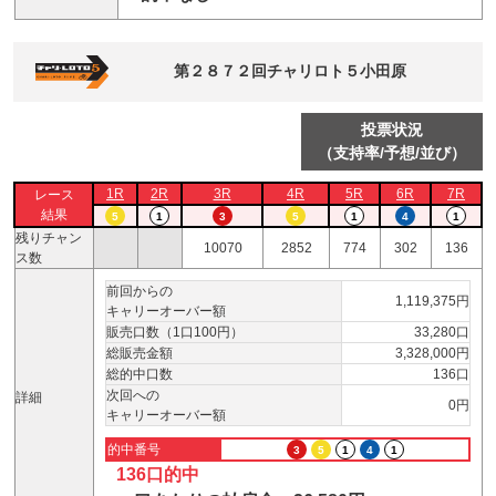
第２８７２回チャリロト５小田原
投票状況
（支持率/予想/並び）
1R
2R
3R
4R
5R
6R
7R
レース
結果
5
1
3
5
1
4
1
残りチャン
10070
2852
774
302
136
ス数
前回からの
1,119,375円
キャリーオーバー額
販売口数（1口100円）
33,280口
総販売金額
3,328,000円
総的中口数
136口
次回への
詳細
0円
キャリーオーバー額
的中番号
3
5
1
4
1
136口的中