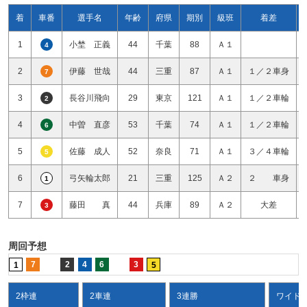
着
車番
選手名
年齢
府県
期別
級班
着差
1
小埜 正義
44
千葉
88
Ａ１
4
2
伊藤 世哉
44
三重
87
Ａ１
１／２車身
7
3
長谷川飛向
29
東京
121
Ａ１
１／２車輪
2
4
中曽 直彦
53
千葉
74
Ａ１
１／２車輪
6
5
佐藤 成人
52
奈良
71
Ａ１
３／４車輪
5
6
弓矢輪太郎
21
三重
125
Ａ２
２ 車身
1
7
藤田 真
44
兵庫
89
Ａ２
大差
3
周回予想
7
2
4
6
3
1
5
2枠連
2車連
3連勝
ワイド