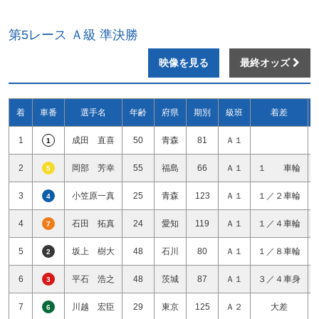
第5レース Ａ級 準決勝
映像を見る
最終オッズ
着
車番
選手名
年齢
府県
期別
級班
着差
1
成田 直喜
50
青森
81
Ａ１
1
2
岡部 芳幸
55
福島
66
Ａ１
１ 車輪
5
3
小笠原一真
25
青森
123
Ａ１
１／２車輪
4
4
石田 拓真
24
愛知
119
Ａ１
１／４車輪
7
5
坂上 樹大
48
石川
80
Ａ１
１／８車輪
2
6
平石 浩之
48
茨城
87
Ａ１
３／４車身
3
7
川越 宏臣
29
東京
125
Ａ２
大差
6