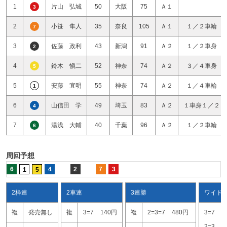
1
片山 弘城
50
大阪
75
Ａ１
3
2
小笹 隼人
35
奈良
105
Ａ１
１／２車輪
7
3
佐藤 政利
43
新潟
91
Ａ２
１／２車身
2
4
鈴木 愼二
52
神奈
74
Ａ２
３／４車身
5
5
安藤 宜明
55
神奈
74
Ａ２
１／４車輪
1
6
山信田 学
49
埼玉
83
Ａ２
１車身１／２
4
7
湯浅 大輔
40
千葉
96
Ａ２
１／２車輪
6
周回予想
6
4
2
7
3
1
5
2枠連
2車連
3連勝
ワイド
複
発売無し
複
3=7
140円
複
2=3=7
480円
3=7
1
2=3
4