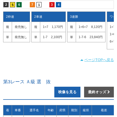
2
6
7
3
4
5
1
2枠連
2車連
3連勝
ワイ
複
発売無し
複
1=7
1,170円
複
1=6=7
8,120円
1=7
1=6
単
発売無し
単
1-7
2,100円
単
1-7-6
23,840円
6=7
ページTOPへ戻る
第3レース Ａ級 選 抜
映像を見る
最終オッズ
着
車番
選手名
年齢
府県
期別
級班
着差