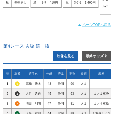
単
発売無し
単
3-7
410円
単
3-7-2
1,460円
2=7
3
ページTOPへ戻る
第4レース Ａ級 選 抜
映像を見る
最終オッズ
着
車番
選手名
年齢
府県
期別
級班
着差
1
高橋 隆太
43
静岡
90
Ａ２
5
2
大竹 哲也
45
静岡
93
Ａ１
１／２車身
2
3
増田 利明
47
静岡
81
Ａ２
１／４車輪
7
4
大泉 英則
44
宮城
89
Ａ２
１車身１／２
6