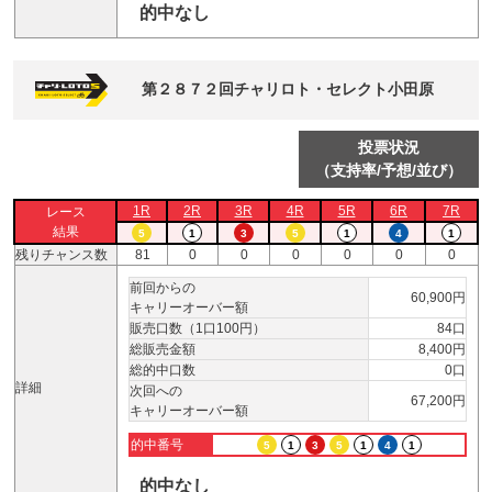
的中なし
第２８７２回チャリロト・セレクト小田原
投票状況
（支持率/予想/並び）
1R
2R
3R
4R
5R
6R
7R
レース
結果
5
1
3
5
1
4
1
残りチャンス数
81
0
0
0
0
0
0
前回からの
60,900円
キャリーオーバー額
販売口数（1口100円）
84口
総販売金額
8,400円
総的中口数
0口
詳細
次回への
67,200円
キャリーオーバー額
的中番号
5
1
3
5
1
4
1
的中なし