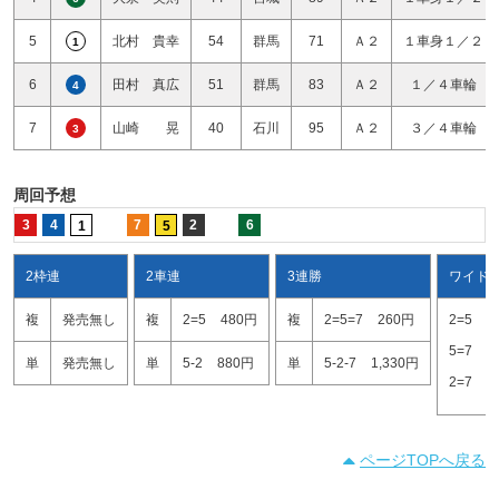
5
北村 貴幸
54
群馬
71
Ａ２
１車身１／２
1
6
田村 真広
51
群馬
83
Ａ２
１／４車輪
4
7
山崎 晃
40
石川
95
Ａ２
３／４車輪
3
周回予想
3
4
7
2
6
1
5
2枠連
2車連
3連勝
ワイド
複
発売無し
複
2=5
480円
複
2=5=7
260円
2=5
2
5=7
2
単
発売無し
単
5-2
880円
単
5-2-7
1,330円
2=7
2
ページTOPへ戻る