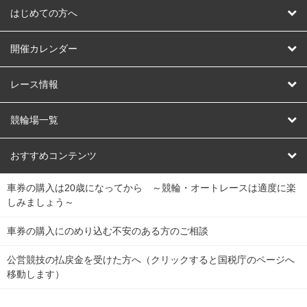
はじめての方へ
はじめての方へ
開催カレンダー
競輪
レース情報
オートレース
レース予想
競輪場一覧
競輪くじ
レース結果
北日本
函館競輪場
青森競輪場
いわき平競輪場
おすすめコンテンツ
車券の購入は20歳になってから ～競輪・オートレースは適度に楽
Dokanto!
キャリーオーバー一覧
関
競輪選手情報
弥彦競輪場
前橋競輪場
取手競輪場
宇都宮競輪場
しみましょう～
東
大宮競輪場
西武園競輪場
京王閣競輪場
立川競輪場
チャリロトプラザ
Perfecta Navi
車券の購入にのめり込む不安のある方のご相談
南
松戸競輪場
千葉競輪場
川崎競輪場
平塚競輪場
公営競技の払戻金を受けた方へ（クリックすると国税庁のページへ
netkeirin
関
移動します）
小田原競輪場
伊東競輪場
静岡競輪場
東
ケイリンガル