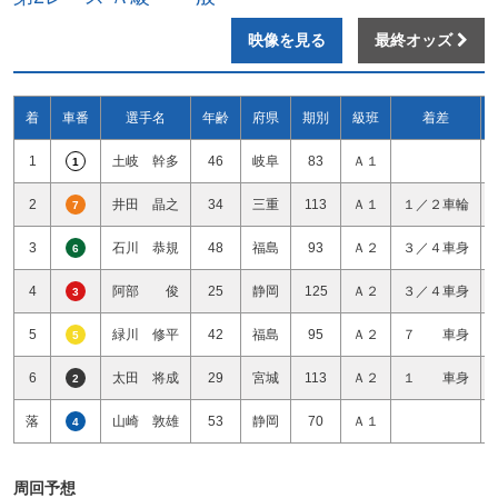
映像を見る
最終オッズ
着
車番
選手名
年齢
府県
期別
級班
着差
1
土岐 幹多
46
岐阜
83
Ａ１
1
2
井田 晶之
34
三重
113
Ａ１
１／２車輪
7
3
石川 恭規
48
福島
93
Ａ２
３／４車身
6
4
阿部 俊
25
静岡
125
Ａ２
３／４車身
3
5
緑川 修平
42
福島
95
Ａ２
７ 車身
5
6
太田 将成
29
宮城
113
Ａ２
１ 車身
2
落
山崎 敦雄
53
静岡
70
Ａ１
4
周回予想