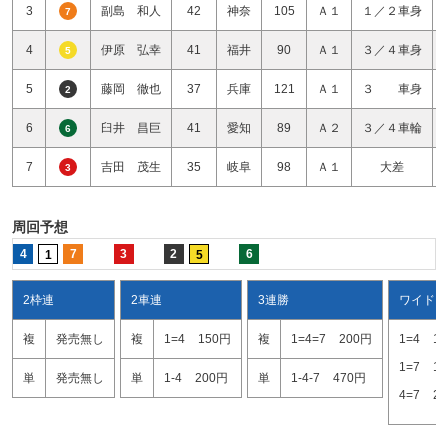
3
副島 和人
42
神奈
105
Ａ１
１／２車身
7
4
伊原 弘幸
41
福井
90
Ａ１
３／４車身
5
5
藤岡 徹也
37
兵庫
121
Ａ１
３ 車身
2
6
臼井 昌巨
41
愛知
89
Ａ２
３／４車輪
6
7
吉田 茂生
35
岐阜
98
Ａ１
大差
3
周回予想
4
7
3
2
6
1
5
2枠連
2車連
3連勝
ワイド
複
発売無し
複
1=4
150円
複
1=4=7
200円
1=4
1
1=7
1
単
発売無し
単
1-4
200円
単
1-4-7
470円
4=7
2