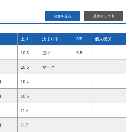
映像を見る
最終オッズ
上り
決まり手
S/B
個人状況
10.6
逃げ
S B
10.5
マーク
身
10.4
身
10.6
11.6
身
11.9