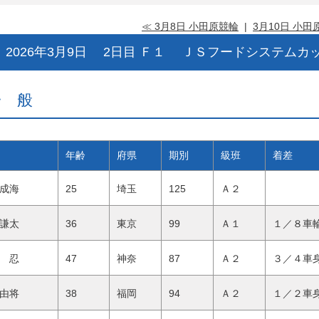
≪ 3月8日 小田原競輪
|
3月10日 小田
 2026年3月9日 2日目 Ｆ１ ＪＳフードシステム
一 般
年齢
府県
期別
級班
着差
成海
25
埼玉
125
Ａ２
謙太
36
東京
99
Ａ１
１／８車
 忍
47
神奈
87
Ａ２
３／４車
由将
38
福岡
94
Ａ２
１／２車