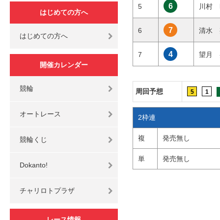
6
5
川村 
はじめての方へ
7
6
清水 
はじめての方へ
4
7
望月 
開催カレンダー
競輪
周回予想
5
1
オートレース
2枠連
複
発売無し
競輪くじ
単
発売無し
Dokanto!
チャリロトプラザ
レース情報