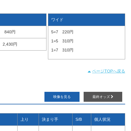
ワイド
7
840円
5=7
220円
1=5
310円
2,430円
1=7
310円
ページTOPへ戻る
映像を見る
最終オッズ
上り
決まり手
S/B
個人状況