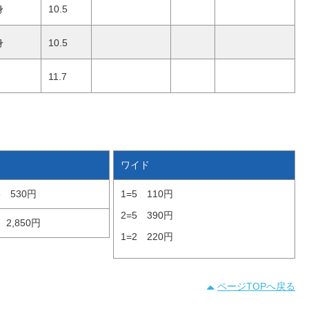
身
10.5
身
10.5
11.7
ワイド
5
530円
1=5
110円
2=5
390円
2,850円
1=2
220円
ページTOPへ戻る