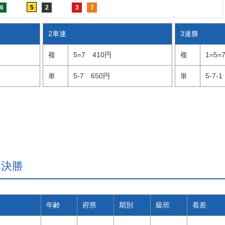
6
5
2
3
7
2車連
3連勝
複
5=7
410円
複
1=5=
単
5-7
650円
単
5-7-1
準決勝
年齢
府県
期別
級班
着差