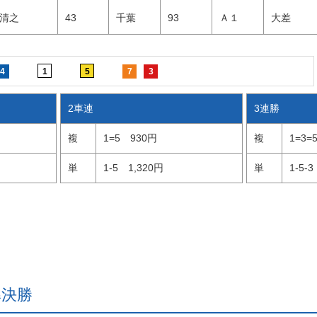
清之
43
千葉
93
Ａ１
大差
4
1
5
7
3
2車連
3連勝
複
1=5
930円
複
1=3=
単
1-5
1,320円
単
1-5-3
準決勝