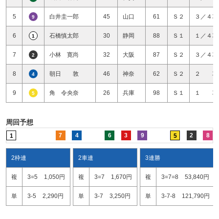
5
白井圭一郎
45
山口
61
Ｓ２
３／４車
9
6
石橋慎太郎
30
静岡
88
Ｓ１
１／４車
1
7
小林 寛尚
32
大阪
87
Ｓ２
３／４車
2
8
朝日 敦
46
神奈
62
Ｓ２
２ 車
4
9
角 令央奈
26
兵庫
98
Ｓ１
１ 車
5
周回予想
7
4
6
3
9
2
8
1
5
2枠連
2車連
3連勝
複
3=5
1,050円
複
3=7
1,670円
複
3=7=8
53,840円
単
3-5
2,290円
単
3-7
3,250円
単
3-7-8
121,790円