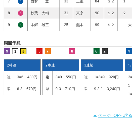
7
西村 豊
33
三重
84
Ｓ２
１ 
4
8
秋葉 大輔
31
東京
90
Ｓ２
２ 
8
9
本郷 雄三
25
熊本
99
Ｓ２
大差
6
周回予想
9
3
7
8
6
2
4
1
5
2枠連
2車連
3連勝
ワイ
複
3=6
430円
複
3=9
550円
複
1=3=9
920円
3=9
1=9
単
6-3
670円
単
9-3
710円
単
9-3-1
3,240円
1=3
ページTOPへ戻る