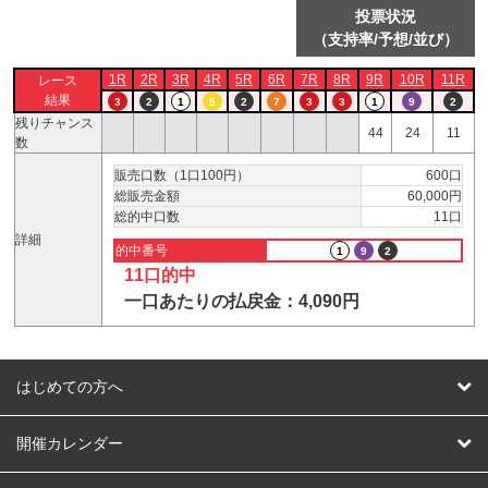
投票状況
（支持率/予想/並び）
1R
2R
3R
4R
5R
6R
7R
8R
9R
10R
11R
レース
結果
3
2
1
5
2
7
3
3
1
9
2
残りチャンス
44
24
11
数
販売口数（1口100円）
600口
総販売金額
60,000円
総的中口数
11口
詳細
的中番号
1
9
2
11口的中
一口あたりの払戻金：4,090円
はじめての方へ
はじめての方へ
開催カレンダー