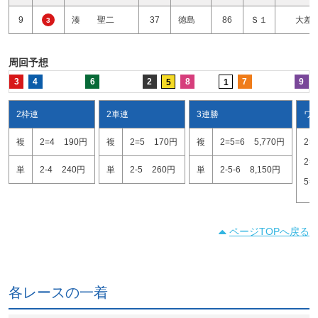
9
湊 聖二
37
徳島
86
Ｓ１
大差
3
周回予想
3
4
6
2
8
7
9
5
1
2枠連
2車連
3連勝
ワ
複
2=4
190円
複
2=5
170円
複
2=5=6
5,770円
2=
2=
単
2-4
240円
単
2-5
260円
単
2-5-6
8,150円
5=
ページTOPへ戻る
各レースの一着