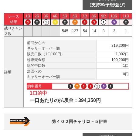
（支持率/予想/並び）
1R
2R
3R
4R
5R
6R
7R
8R
9R
10R
11R
レース
結果
3
2
1
5
2
7
3
3
1
9
2
残りチャン
545
127
54
14
3
3
1
ス数
前回からの
319,200円
キャリーオーバー額
販売口数（1口100円）
1,002口
総販売金額
100,200円
総的中口数
1口
次回への
詳細
0円
キャリーオーバー額
的中番号
2
7
3
3
1
9
2
1口的中
一口あたりの払戻金：394,350円
第４０２回チャリロト５伊東