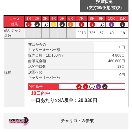
投票状況
（支持率/予想/並び）
1R
2R
3R
4R
5R
6R
7R
8R
9R
10R
11R
レース
結果
3
2
1
5
2
7
3
3
1
9
2
残りチャン
2918
735
57
40
18
ス数
前回からの
0円
キャリーオーバー額
販売口数（1口100円）
4,808口
総販売金額
480,800円
総的中口数
18口
次回への
詳細
0円
キャリーオーバー額
的中番号
3
3
1
9
2
18口的中
一口あたりの払戻金：20,030円
チャリロト３伊東