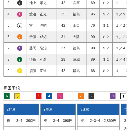
3
池上 孝之
42
兵庫
69
Ｓ２
２ 車
2
4
渡邉 正光
25
福島
95
Ｓ２
１／２車
8
5
富 弥昭
42
山口
76
Ｓ１
１／２車
1
6
伊藤 成紀
31
大阪
90
Ｓ２
１／２車
7
7
藤岡 隆治
37
徳島
98
Ｓ２
１／４車
9
8
須賀 和彦
28
茨城
89
Ｓ２
１／４車
6
9
須藤 直道
42
群馬
68
Ｓ２
４ 車
5
周回予想
6
3
4
8
7
2
9
5
1
2枠連
2車連
3連勝
ワ
複
3=4
390円
複
3=4
390円
複
2=3=4
2,860円
3=
2=