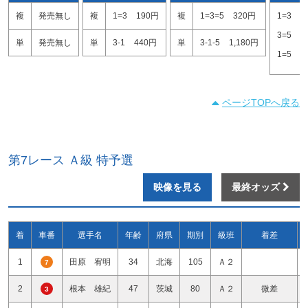
複
発売無し
複
1=3
190円
複
1=3=5
320円
1=3
1
3=5
3
単
発売無し
単
3-1
440円
単
3-1-5
1,180円
1=5
2
ページTOPへ戻る
第7レース Ａ級 特予選
映像を見る
最終オッズ
着
車番
選手名
年齢
府県
期別
級班
着差
1
田原 宥明
34
北海
105
Ａ２
7
2
根本 雄紀
47
茨城
80
Ａ２
微差
3