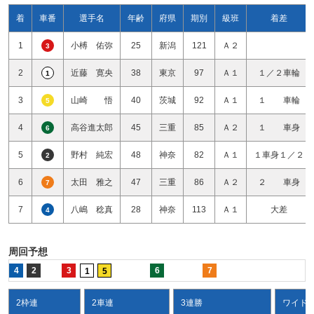
着
車番
選手名
年齢
府県
期別
級班
着差
1
小榑 佑弥
25
新潟
121
Ａ２
3
2
近藤 寛央
38
東京
97
Ａ１
１／２車輪
1
3
山崎 悟
40
茨城
92
Ａ１
１ 車輪
5
4
高谷進太郎
45
三重
85
Ａ２
１ 車身
6
5
野村 純宏
48
神奈
82
Ａ１
１車身１／２
2
6
太田 雅之
47
三重
86
Ａ２
２ 車身
7
7
八嶋 稔真
28
神奈
113
Ａ１
大差
4
周回予想
4
2
3
6
7
1
5
2枠連
2車連
3連勝
ワイド