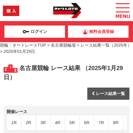
ログイン
無料会員登録
競輪・オートレースTOP
>
名古屋競輪場
>
レース結果一覧（2025年）
>
2025年01月29日
名古屋競輪 レース結果 （2025年1月29
日）
レース結果一覧
開催レース
1R
2R
3R
4R
5R
6R
7R
8R
9R