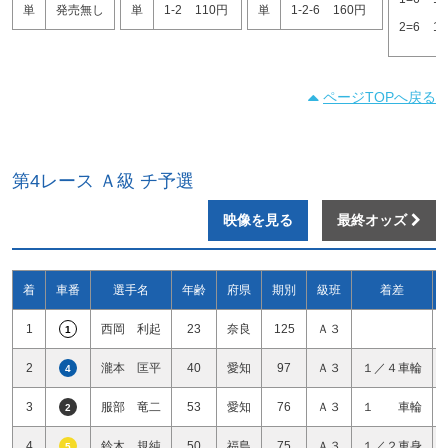
単
発売無し
単
1-2
110円
単
1-2-6
160円
2=6
1
ページTOPへ戻る
第4レース Ａ級 チ予選
映像を見る
最終オッズ
着
車番
選手名
年齢
府県
期別
級班
着差
1
西岡 利起
23
奈良
125
Ａ３
1
2
瀧本 匡平
40
愛知
97
Ａ３
１／４車輪
4
3
服部 竜二
53
愛知
76
Ａ３
１ 車輪
2
4
鈴木 規純
50
福島
75
Ａ３
１／２車身
5