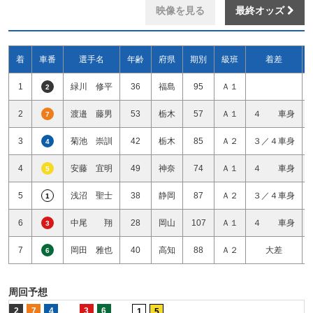
映像を見る
最終オッズ
着
車番
選手名
年齢
府県
期別
級班
着差
1
緑川 修平
36
福島
95
Ａ１
2
2
渡邉 藤男
53
栃木
57
Ａ１
４ 車身
7
3
菊池 崇訓
42
栃木
85
Ａ２
３／４車身
4
4
安藤 宜明
49
神奈
74
Ａ１
４ 車身
5
5
浅沼 聖士
38
静岡
87
Ａ２
３／４車身
1
6
中尾 翔
28
岡山
107
Ａ１
４ 車身
3
7
岡田 雅也
40
高知
88
Ａ２
大差
6
周回予想
2
7
4
3
6
1
5