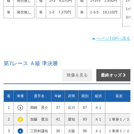
複
発売無し
複
1=3
6,070円
複
1=3=5
2,930円
1=3
1=5
単
発売無し
単
1-3
7,370円
単
1-3-5
19,110円
3=5
ページTOPへ戻る
第7レース Ａ級 準決勝
映像を見る
最終オッズ
着
車番
選手名
年齢
府県
期別
級班
着差
1
岡崎 景介
37
石川
87
Ａ１
1
2
加藤 寛治
41
愛知
83
Ａ１
１車身１／２
5
3
三田村謙祐
36
大阪
96
Ａ１
１車身１／２
4