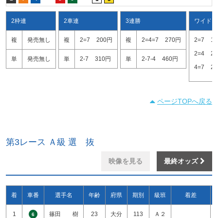
2枠連
2車連
3連勝
ワイド
複
発売無し
複
2=7
200円
複
2=4=7
270円
2=7
1
2=4
2
単
発売無し
単
2-7
310円
単
2-7-4
460円
4=7
2
ページTOPへ戻る
第3レース Ａ級 選 抜
映像を見る
最終オッズ
着
車番
選手名
年齢
府県
期別
級班
着差
1
篠田 樹
23
大分
113
Ａ２
6