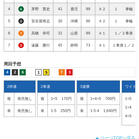
4
茅野 寛史
41
鹿児
99
Ａ２
１ 車輪
6
5
安谷屋将志
30
沖縄
96
Ａ２
１ 車輪
2
6
高橋 幸司
31
山形
99
Ａ１
１／２車身
7
7
遠藤 勝行
45
静岡
73
Ａ１
１車身１／２
3
周回予想
4
2
6
7
3
1
5
2枠連
2車連
3連勝
ワイド
複
発売無し
複
1=5
170円
複
1=4=5
700円
1=5
1
1=4
2
単
発売無し
単
1-5
250円
単
1-5-4
1,640円
4=5
4
ページTOPへ戻る