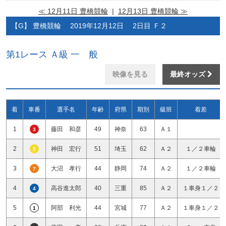
≪ 12月11日 豊橋競輪
|
12月13日 豊橋競輪 ≫
【G】 豊橋競輪 2019年12月12日 2日目 Ｆ２
第1レース Ａ級 一 般
映像を見る
最終オッズ
着
車番
選手名
年齢
府県
期別
級班
着差
1
藤田 和彦
49
神奈
63
Ａ１
3
2
神田 宏行
51
埼玉
62
Ａ２
１／２車輪
5
3
大沼 孝行
44
静岡
74
Ａ２
１／２車輪
7
4
高谷進太郎
40
三重
85
Ａ２
１車身１／２
4
5
阿部 利光
44
宮城
77
Ａ２
１車身１／２
1