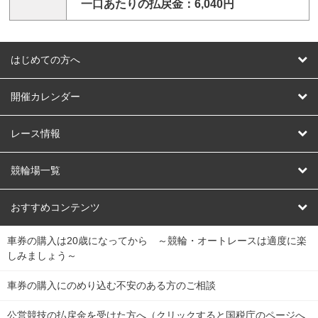
一口あたりの払戻金：6,040円
はじめての方へ
はじめての方へ
開催カレンダー
競輪
レース情報
オートレース
レース予想
競輪場一覧
競輪くじ
レース結果
北日本
函館競輪場
青森競輪場
いわき平競輪場
おすすめコンテンツ
車券の購入は20歳になってから ～競輪・オートレースは適度に楽
Dokanto!
キャリーオーバー一覧
関
競輪選手情報
弥彦競輪場
前橋競輪場
取手競輪場
宇都宮競輪場
しみましょう～
東
大宮競輪場
西武園競輪場
京王閣競輪場
立川競輪場
チャリロトプラザ
Perfecta Navi
車券の購入にのめり込む不安のある方のご相談
南
松戸競輪場
千葉競輪場
川崎競輪場
平塚競輪場
公営競技の払戻金を受けた方へ（クリックすると国税庁のページへ
netkeirin