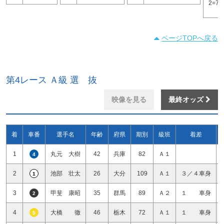
2=7
ページTOPへ戻る
第4レース Ａ級 選 抜
映像を見る
最終オッズ
着
車番
選手名
年齢
府県
期別
級班
着差
1
丸元 大樹
42
兵庫
82
Ａ１
4
2
池部 壮太
26
大分
109
Ａ１
３／４車身
1
3
甲斐 康昭
35
群馬
89
Ａ２
１ 車身
2
4
大橋 徹
46
栃木
72
Ａ１
１ 車身
5