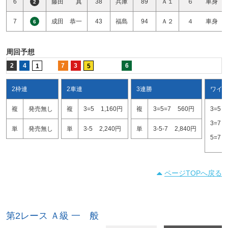
6
藤田 真
38
兵庫
89
Ａ１
６ 車身
2
7
成田 恭一
43
福島
94
Ａ２
４ 車身
6
周回予想
2
4
7
3
6
1
5
2枠連
2車連
3連勝
ワイ
複
発売無し
複
3=5
1,160円
複
3=5=7
560円
3=5
3=7
単
発売無し
単
3-5
2,240円
単
3-5-7
2,840円
5=7
ページTOPへ戻る
第2レース Ａ級 一 般