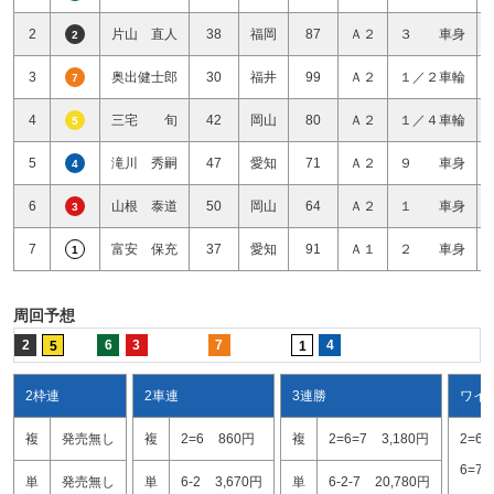
2
片山 直人
38
福岡
87
Ａ２
３ 車身
2
3
奥出健士郎
30
福井
99
Ａ２
１／２車輪
7
4
三宅 旬
42
岡山
80
Ａ２
１／４車輪
5
5
滝川 秀嗣
47
愛知
71
Ａ２
９ 車身
4
6
山根 泰道
50
岡山
64
Ａ２
１ 車身
3
7
富安 保充
37
愛知
91
Ａ１
２ 車身
1
周回予想
2
6
3
7
4
5
1
2枠連
2車連
3連勝
ワイ
複
発売無し
複
2=6
860円
複
2=6=7
3,180円
2=6
6=7
単
発売無し
単
6-2
3,670円
単
6-2-7
20,780円