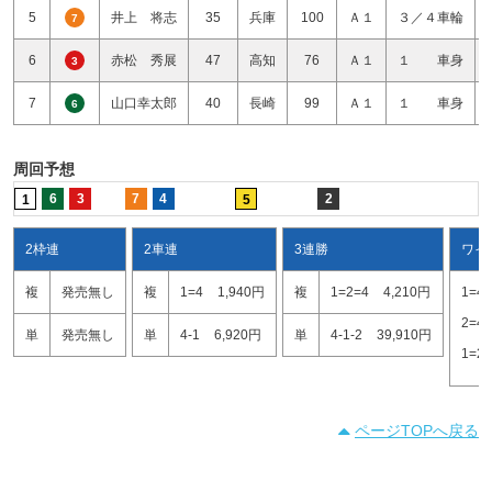
5
井上 将志
35
兵庫
100
Ａ１
３／４車輪
7
6
赤松 秀展
47
高知
76
Ａ１
１ 車身
3
7
山口幸太郎
40
長崎
99
Ａ１
１ 車身
6
周回予想
6
3
7
4
2
1
5
2枠連
2車連
3連勝
ワイ
複
発売無し
複
1=4
1,940円
複
1=2=4
4,210円
1=4
2=4
単
発売無し
単
4-1
6,920円
単
4-1-2
39,910円
1=2
ページTOPへ戻る