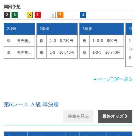
周回予想
2
6
3
7
4
5
1
2枠連
2車連
3連勝
ワイ
複
発売無し
複
1=3
5,730円
複
1=3=5
900円
1=3
1=5
単
発売無し
単
1-3
10,540円
単
1-3-5
20,740円
3=5
ページTOPへ戻る
第6レース Ａ級 準決勝
映像を見る
最終オッズ