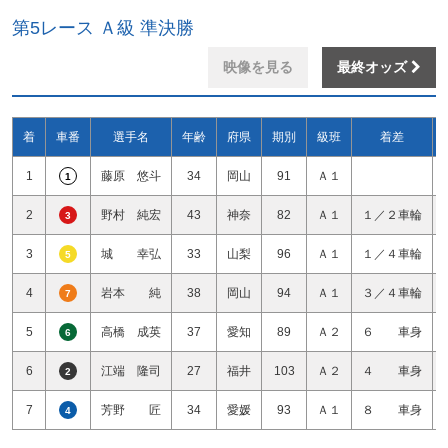
第5レース Ａ級 準決勝
映像を見る
最終オッズ
着
車番
選手名
年齢
府県
期別
級班
着差
1
藤原 悠斗
34
岡山
91
Ａ１
1
2
野村 純宏
43
神奈
82
Ａ１
１／２車輪
3
3
城 幸弘
33
山梨
96
Ａ１
１／４車輪
5
4
岩本 純
38
岡山
94
Ａ１
３／４車輪
7
5
高橋 成英
37
愛知
89
Ａ２
６ 車身
6
6
江端 隆司
27
福井
103
Ａ２
４ 車身
2
7
芳野 匠
34
愛媛
93
Ａ１
８ 車身
4