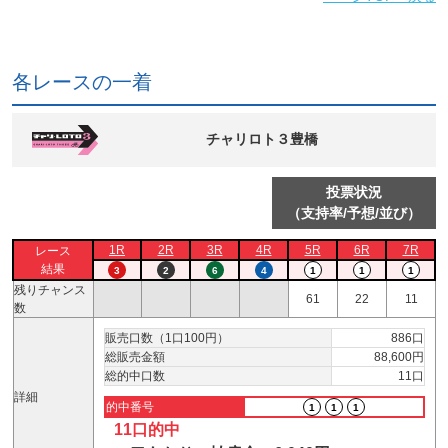
各レースの一着
チャリロト３豊橋
投票状況
（支持率/予想/並び）
1R
2R
3R
4R
5R
6R
7R
レース
結果
3
2
6
4
1
1
1
残りチャンス
61
22
11
数
販売口数（1口100円）
886口
総販売金額
88,600円
総的中口数
11口
詳細
的中番号
1
1
1
11口的中