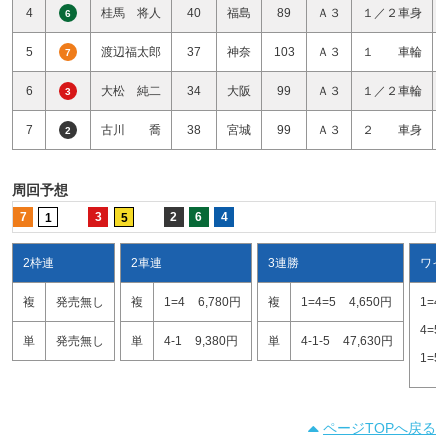
4
桂馬 将人
40
福島
89
Ａ３
１／２車身
6
5
渡辺福太郎
37
神奈
103
Ａ３
１ 車輪
7
6
大松 純二
34
大阪
99
Ａ３
１／２車輪
3
7
古川 喬
38
宮城
99
Ａ３
２ 車身
2
周回予想
7
3
2
6
4
1
5
2枠連
2車連
3連勝
ワイ
複
発売無し
複
1=4
6,780円
複
1=4=5
4,650円
1=4
4=5
単
発売無し
単
4-1
9,380円
単
4-1-5
47,630円
1=5
ページTOPへ戻る