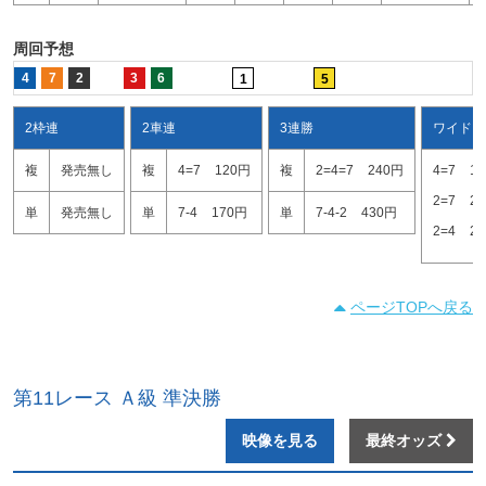
周回予想
4
7
2
3
6
1
5
2枠連
2車連
3連勝
ワイド
複
発売無し
複
4=7
120円
複
2=4=7
240円
4=7
1
2=7
2
単
発売無し
単
7-4
170円
単
7-4-2
430円
2=4
2
ページTOPへ戻る
第11レース Ａ級 準決勝
映像を見る
最終オッズ