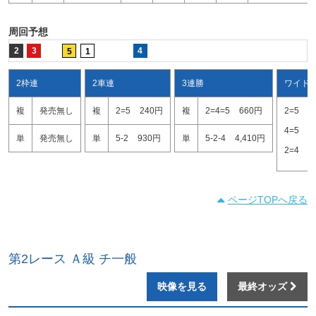
周回予想
2
3
4
5
1
2枠連
2車連
3連勝
ワイド
複
発売無し
複
2=5
240円
複
2=4=5
660円
2=5
1
4=5
3
単
発売無し
単
5-2
930円
単
5-2-4
4,410円
2=4
2
ページTOPへ戻る
第2レース Ａ級 チ一般
映像を見る
最終オッズ