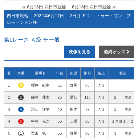
≪ 6月16日 四日市競輪
|
6月18日 四日市競輪 ≫
四日市競輪 2022年6月17日 2日目 Ｆ２ トゥー・ワン プ
ロモーション杯
第1レース Ａ級 チ一般
映像を見る
最終オッズ
着
車番
選手名
年齢
府県
期別
級班
着差
1
櫻井 紀幸
51
群馬
68
Ａ３
5
2
磯村 蓮太
25
愛知
115
Ａ３
２ 車身
2
3
渋江 洋平
46
栃木
77
Ａ３
１ 車身
4
4
中村 光吉
55
三重
60
Ａ３
１車身１／２
3
5
栗田 弘一
55
群馬
60
Ａ３
３ 車身
1