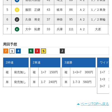
4
5
服部 正継
43
岐阜
86
Ａ２
１／２車身
5
6
久保 将史
37
神奈
95
Ａ２
１／２車輪
2
7
大中 拓磨
33
兵庫
111
Ａ２
大差
6
周回予想
7
4
6
3
2
1
5
2枠連
2車連
3連勝
ワイド
複
発売無し
複
1=7
150円
複
1=3=7
300円
1=7
1
1=3
1
単
発売無し
単
1-7
240円
単
1-7-3
560円
3=7
2
ページTOPへ戻る