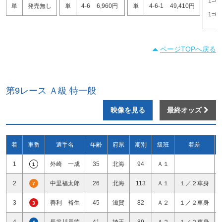
1=4
単
発売無し
単
4-6
6,960円
単
4-6-1
49,410円
1=6
ページTOPへ戻る
第9レース Ａ級 特一般
映像を見る
最終オッズ
着
車番
選手名
年齢
府県
期別
級班
着差
1
外崎 一成
35
北海
94
Ａ１
1
2
中里福太郎
26
北海
113
Ａ１
１／２車身
7
3
善利 裕生
45
滋賀
82
Ａ２
１／２車身
3
4
長谷川辰徳
41
埼玉
89
Ａ２
１／２車身