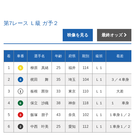
第7レース Ｌ級 ガ予２
映像を見る
最終オッズ
着
車番
選手名
年齢
府県
期別
級班
着差
1
柳原 真緒
25
福井
114
Ｌ１
5
2
梶田 舞
35
埼玉
104
Ｌ１
３／４車身
4
3
板根 茜弥
33
東京
110
Ｌ１
大差
1
4
保立 沙織
38
神奈
118
Ｌ１
１ 車身
6
5
飯塚 朋子
43
奈良
102
Ｌ１
１車身１／２
3
6
中西 叶美
25
愛知
112
Ｌ１
１車身１／２
2