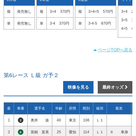
複
発売無し
複
3=4
370円
複
3=4=5
570円
3=4
2
3=5
1
単
発売無し
単
3-4
370円
単
3-4-5
870円
4=5
4
ページTOPへ戻る
第6レース Ｌ級 ガ予２
映像を見る
最終オッズ
着
車番
選手名
年齢
府県
期別
級班
着差
1
奥井 迪
40
東京
106
Ｌ１
2
2
當銘 直美
25
愛知
114
Ｌ１
６ 車身
6