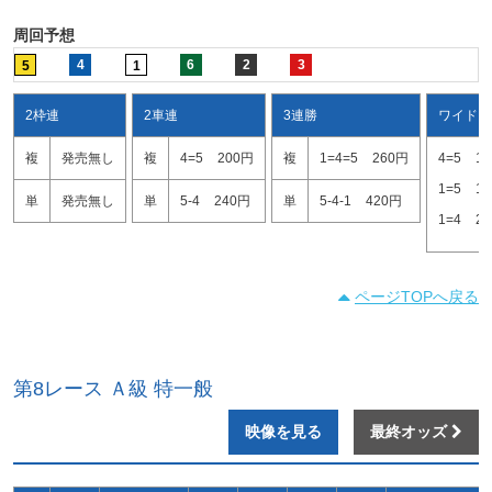
周回予想
4
6
2
3
5
1
2枠連
2車連
3連勝
ワイド
複
発売無し
複
4=5
200円
複
1=4=5
260円
4=5
1
1=5
1
単
発売無し
単
5-4
240円
単
5-4-1
420円
1=4
2
ページTOPへ戻る
第8レース Ａ級 特一般
映像を見る
最終オッズ