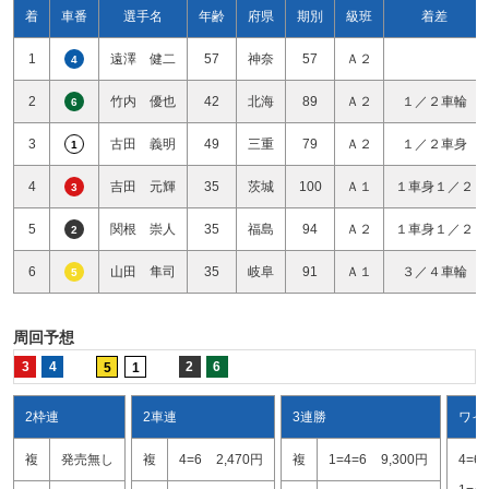
着
車番
選手名
年齢
府県
期別
級班
着差
1
遠澤 健二
57
神奈
57
Ａ２
4
2
竹内 優也
42
北海
89
Ａ２
１／２車輪
6
3
古田 義明
49
三重
79
Ａ２
１／２車身
1
4
吉田 元輝
35
茨城
100
Ａ１
１車身１／２
3
5
関根 崇人
35
福島
94
Ａ２
１車身１／２
2
6
山田 隼司
35
岐阜
91
Ａ１
３／４車輪
5
周回予想
3
4
2
6
5
1
2枠連
2車連
3連勝
ワイ
複
発売無し
複
4=6
2,470円
複
1=4=6
9,300円
4=6