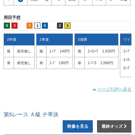
周回予想
6
3
7
4
2
1
5
2枠連
2車連
3連勝
ワイド
複
発売無し
複
1=7
140円
複
1=5=7
1,930円
1=7
1=5
単
発売無し
単
1-7
190円
単
1-7-5
2,690円
5=7
ページTOPへ戻る
第5レース Ａ級 チ準決
映像を見る
最終オッズ