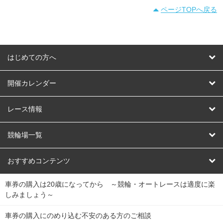
ページTOPへ戻る
はじめての方へ
はじめての方へ
開催カレンダー
競輪
レース情報
オートレース
レース予想
競輪場一覧
競輪くじ
レース結果
北日本
函館競輪場
青森競輪場
いわき平競輪場
おすすめコンテンツ
車券の購入は20歳になってから ～競輪・オートレースは適度に楽
Dokanto!
キャリーオーバー一覧
関
競輪選手情報
弥彦競輪場
前橋競輪場
取手競輪場
宇都宮競輪場
しみましょう～
東
大宮競輪場
西武園競輪場
京王閣競輪場
立川競輪場
チャリロトプラザ
Perfecta Navi
車券の購入にのめり込む不安のある方のご相談