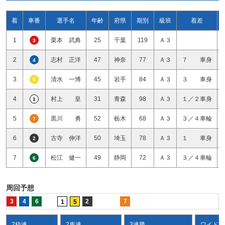
着
車番
選手名
年齢
府県
期別
級班
着差
1
栗本 武典
25
千葉
119
Ａ３
3
2
志村 正洋
47
神奈
77
Ａ３
７ 車身
4
3
清水 一博
45
岩手
84
Ａ３
３ 車身
5
4
村上 皇
31
青森
98
Ａ３
１／２車身
1
5
黒川 勇
52
栃木
68
Ａ３
３／４車輪
7
6
古寺 伸洋
50
埼玉
78
Ａ３
１ 車身
2
7
松江 健一
49
静岡
72
Ａ３
３／４車輪
6
周回予想
3
4
6
2
7
1
5
2枠連
2車連
3連勝
ワイド