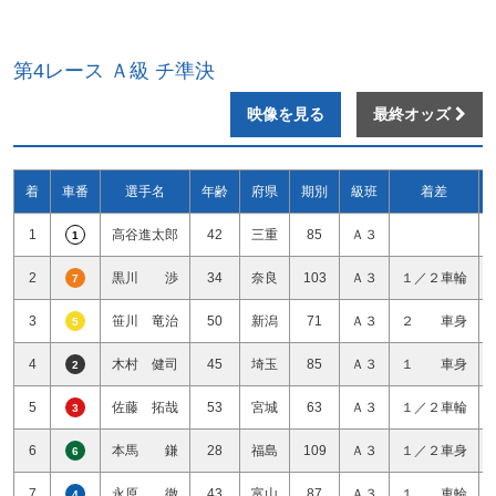
第4レース Ａ級 チ準決
映像を見る
最終オッズ
着
車番
選手名
年齢
府県
期別
級班
着差
1
高谷進太郎
42
三重
85
Ａ３
1
2
黒川 渉
34
奈良
103
Ａ３
１／２車輪
7
3
笹川 竜治
50
新潟
71
Ａ３
２ 車身
5
4
木村 健司
45
埼玉
85
Ａ３
１ 車身
2
5
佐藤 拓哉
53
宮城
63
Ａ３
１／２車輪
3
6
本馬 鎌
28
福島
109
Ａ３
１／２車身
6
7
永原 徹
43
富山
87
Ａ３
１ 車輪
4