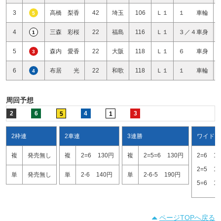
3
高橋 梨香
42
埼玉
106
Ｌ１
１ 車輪
5
4
三森 彩桜
22
福島
116
Ｌ１
３／４車身
1
5
森内 愛香
22
大阪
118
Ｌ１
６ 車身
3
6
布居 光
22
和歌
118
Ｌ１
１ 車輪
4
周回予想
2
6
4
3
5
1
2枠連
2車連
3連勝
ワイド
複
発売無し
複
2=6
130円
複
2=5=6
130円
2=6
1
2=5
1
単
発売無し
単
2-6
140円
単
2-6-5
190円
5=6
1
ページTOPへ戻る