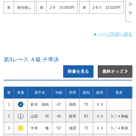
2=3
単
発売無し
単
2-6
10,050円
単
2-6-3
15,020円
3=6
ページTOPへ戻る
第3レース Ａ級 チ準決
映像を見る
最終オッズ
着
車番
選手名
年齢
府県
期別
級班
着差
1
鈴木 規純
47
福島
75
Ａ３
4
2
山田 武
45
群馬
87
Ａ３
３／４車輪
1
3
中井 修
52
滋賀
75
Ａ３
３／４車身
5