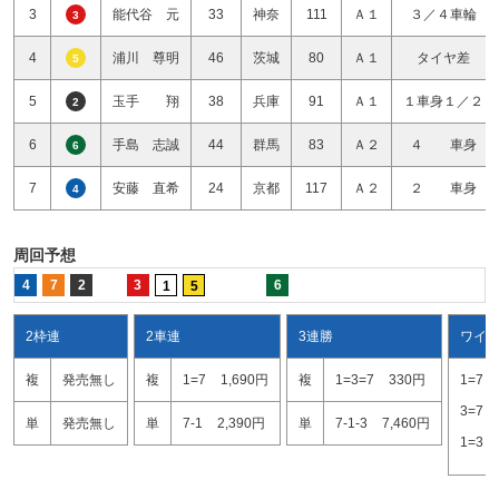
3
能代谷 元
33
神奈
111
Ａ１
３／４車輪
3
4
浦川 尊明
46
茨城
80
Ａ１
タイヤ差
5
5
玉手 翔
38
兵庫
91
Ａ１
１車身１／２
2
6
手島 志誠
44
群馬
83
Ａ２
４ 車身
6
7
安藤 直希
24
京都
117
Ａ２
２ 車身
4
周回予想
4
7
2
3
6
1
5
2枠連
2車連
3連勝
ワイ
複
発売無し
複
1=7
1,690円
複
1=3=7
330円
1=7
3=7
単
発売無し
単
7-1
2,390円
単
7-1-3
7,460円
1=3