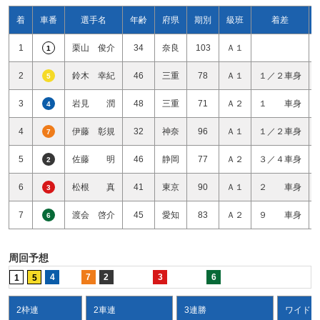
着
車番
選手名
年齢
府県
期別
級班
着差
1
栗山 俊介
34
奈良
103
Ａ１
1
2
鈴木 幸紀
46
三重
78
Ａ１
１／２車身
5
3
岩見 潤
48
三重
71
Ａ２
１ 車身
4
4
伊藤 彰規
32
神奈
96
Ａ１
１／２車身
7
5
佐藤 明
46
静岡
77
Ａ２
３／４車身
2
6
松根 真
41
東京
90
Ａ１
２ 車身
3
7
渡会 啓介
45
愛知
83
Ａ２
９ 車身
6
周回予想
4
7
2
3
6
1
5
2枠連
2車連
3連勝
ワイド