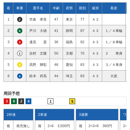
着
車番
選手名
年齢
府県
期別
級班
着差
1
市倉 孝良
47
東京
77
Ａ３
2
2
芦川 大雄
41
静岡
87
Ａ３
１／４車輪
6
3
邊見 斎
36
福島
92
Ａ３
１／８車輪
3
4
吉村 文隆
50
京都
70
Ａ３
２ 車身
1
5
高野 輝彰
46
愛知
83
Ａ３
３／４車身
5
6
鈴木 祥高
44
埼玉
83
Ａ３
大差
4
周回予想
3
6
2
4
1
5
2枠連
2車連
3連勝
ワイ
複
発売無し
複
2=6
3,500円
複
2=3=6
360円
2=6