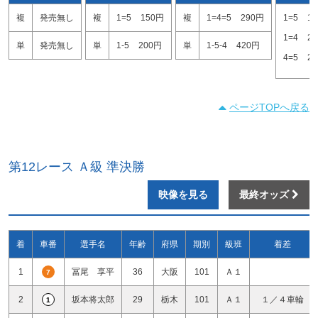
複
発売無し
複
1=5
150円
複
1=4=5
290円
1=5
1
1=4
2
単
発売無し
単
1-5
200円
単
1-5-4
420円
4=5
2
ページTOPへ戻る
第12レース Ａ級 準決勝
映像を見る
最終オッズ
着
車番
選手名
年齢
府県
期別
級班
着差
1
冨尾 享平
36
大阪
101
Ａ１
7
2
坂本将太郎
29
栃木
101
Ａ１
１／４車輪
1