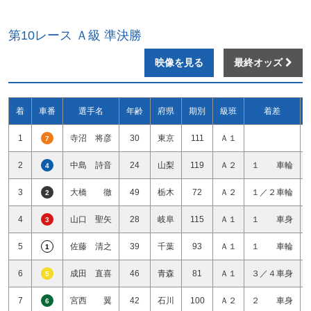
第10レース Ａ級 準決勝
映像を見る
最終オッズ
着
車番
選手名
年齢
府県
期別
級班
着差
1
寺沼 将彦
30
東京
111
Ａ１
7
2
中島 詩音
24
山梨
119
Ａ２
１ 車輪
4
3
大橋 徹
49
栃木
72
Ａ２
１／２車輪
2
4
山口 聖矢
28
岐阜
115
Ａ１
１ 車身
3
5
佐藤 清之
39
千葉
93
Ａ１
１ 車輪
1
6
成田 直喜
46
青森
81
Ａ１
３／４車身
5
7
宮西 翼
42
石川
100
Ａ２
２ 車身
6