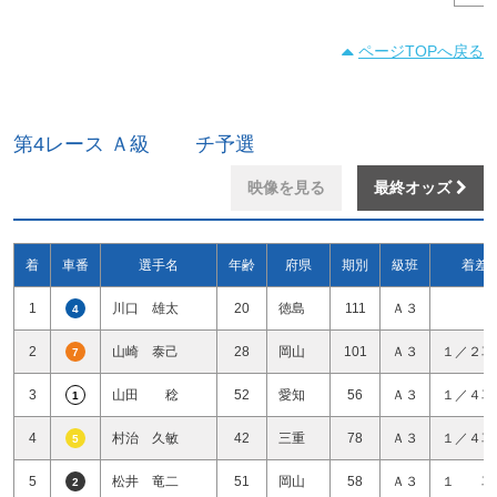
ページTOPへ戻る
第4レース Ａ級 チ予選
映像を見る
最終オッズ
着
車番
選手名
年齢
府県
期別
級班
着差
1
川口 雄太
20
徳島
111
Ａ３
4
2
山崎 泰己
28
岡山
101
Ａ３
１／２車
7
3
山田 稔
52
愛知
56
Ａ３
１／４車
1
4
村治 久敏
42
三重
78
Ａ３
１／４車
5
5
松井 竜二
51
岡山
58
Ａ３
１ 車
2