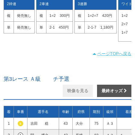
2枠連
2車連
3連勝
ワイド
複
発売無し
複
1=2
300円
複
1=2=7
420円
1=2
1
2=7
1
単
発売無し
単
2-1
450円
単
2-1-7
1,180円
1=7
2
ページTOPへ戻る
第3レース Ａ級 チ予選
映像を見る
最終オッズ
着
車番
選手名
年齢
府県
期別
級班
着差
1
吉田 稔
43
大分
75
Ａ３
5