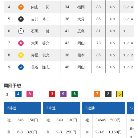
4
内山 拓
34
福岡
88
Ａ２
３／４車
7
5
吉川 裕二
36
大分
86
Ａ１
３／４車
2
6
石黒 健
41
広島
81
Ａ１
１ 車
1
7
大田 啓介
43
岡山
73
Ａ２
１／４車
8
8
赤星 俊光
38
熊本
86
Ａ２
１／２車
5
9
長谷 隆志
48
岡山
64
Ａ２
１／２車
4
周回予想
4
8
3
9
6
7
2
1
5
2枠連
2車連
3連勝
ワイ
複
3=6
150円
複
3=9
130円
複
3=6=9
500円
3=9
6=9
単
6-3
320円
単
9-3
250円
単
9-3-6
1,160円
3=6