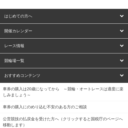
はじめての方へ
はじめての方へ
開催カレンダー
競輪
レース情報
オートレース
レース予想
競輪場一覧
競輪くじ
レース結果
北日本
函館競輪場
青森競輪場
いわき平競輪場
おすすめコンテンツ
車券の購入は20歳になってから ～競輪・オートレースは適度に楽
Dokanto!
キャリーオーバー一覧
関
競輪選手情報
弥彦競輪場
前橋競輪場
取手競輪場
宇都宮競輪場
しみましょう～
東
大宮競輪場
西武園競輪場
京王閣競輪場
立川競輪場
チャリロトプラザ
Perfecta Navi
車券の購入にのめり込む不安のある方のご相談
南
松戸競輪場
千葉競輪場
川崎競輪場
平塚競輪場
公営競技の払戻金を受けた方へ（クリックすると国税庁のページへ
netkeirin
関
移動します）
小田原競輪場
伊東競輪場
静岡競輪場
東