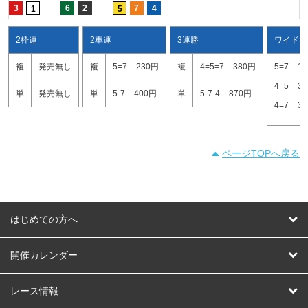
3
6
2
7
4
1
5
2枠連
2車連
3連勝
ワイド
複
発売無し
複
5=7
230円
複
4=5=7
380円
5=7
1
4=5
3
単
発売無し
単
5-7
400円
単
5-7-4
870円
4=7
3
ページTOPへ戻る
はじめての方へ
はじめての方へ
開催カレンダー
競輪
レース情報