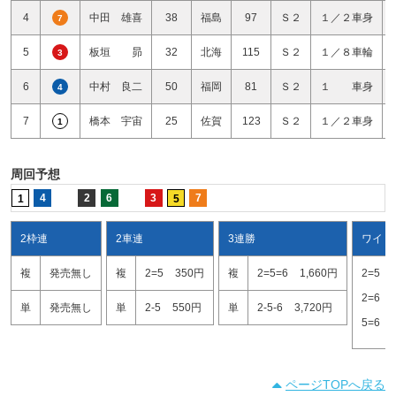
4
中田 雄喜
38
福島
97
Ｓ２
１／２車身
7
5
板垣 昴
32
北海
115
Ｓ２
１／８車輪
3
6
中村 良二
50
福岡
81
Ｓ２
１ 車身
4
7
橋本 宇宙
25
佐賀
123
Ｓ２
１／２車身
1
周回予想
4
2
6
3
7
1
5
2枠連
2車連
3連勝
ワイド
複
発売無し
複
2=5
350円
複
2=5=6
1,660円
2=5
2=6
単
発売無し
単
2-5
550円
単
2-5-6
3,720円
5=6
ページTOPへ戻る