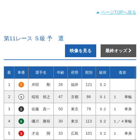
ページTOPへ戻る
第11レース Ｓ級 予 選
映像を見る
最終オッズ
着
車番
選手名
年齢
府県
期別
級班
着差
1
岸田 剛
26
福井
121
Ｓ２
7
2
稲垣 裕之
47
京都
86
Ｓ１
１ 車輪
1
3
佐藤 真一
50
東京
79
Ｓ２
１ 車身
2
4
磯川 勝裕
30
東京
113
Ｓ２
１／４車輪
6
5
才迫 開
33
広島
101
Ｓ２
１ 車身
3