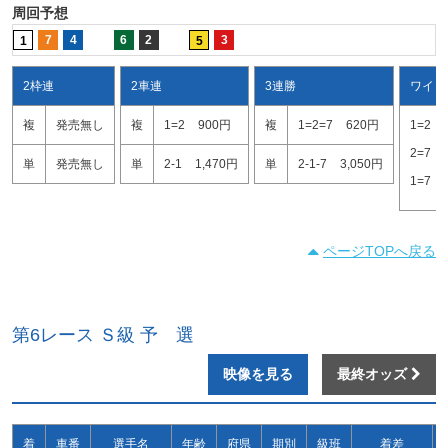
周回予想
7
4
6
2
3
1
5
2枠連
2車連
3連勝
ワイド
複
発売無し
複
1=2
900円
複
1=2=7
620円
1=2
2=7
単
発売無し
単
2-1
1,470円
単
2-1-7
3,050円
1=7
ページTOPへ戻る
第6レース Ｓ級 予 選
映像を見る
最終オッズ
着
車番
選手名
年齢
府県
期別
級班
着差