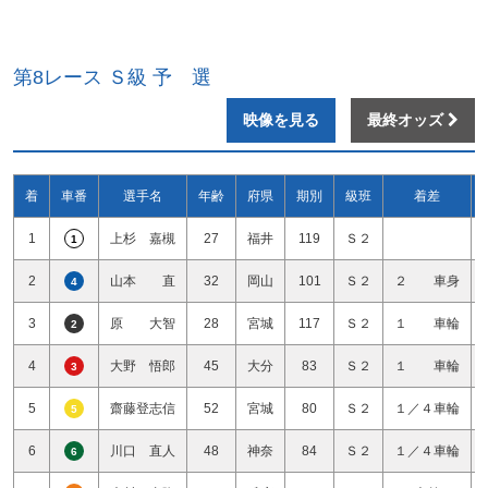
第8レース Ｓ級 予 選
映像を見る
最終オッズ
着
車番
選手名
年齢
府県
期別
級班
着差
1
上杉 嘉槻
27
福井
119
Ｓ２
1
2
山本 直
32
岡山
101
Ｓ２
２ 車身
4
3
原 大智
28
宮城
117
Ｓ２
１ 車輪
2
4
大野 悟郎
45
大分
83
Ｓ２
１ 車輪
3
5
齋藤登志信
52
宮城
80
Ｓ２
１／４車輪
5
6
川口 直人
48
神奈
84
Ｓ２
１／４車輪
6