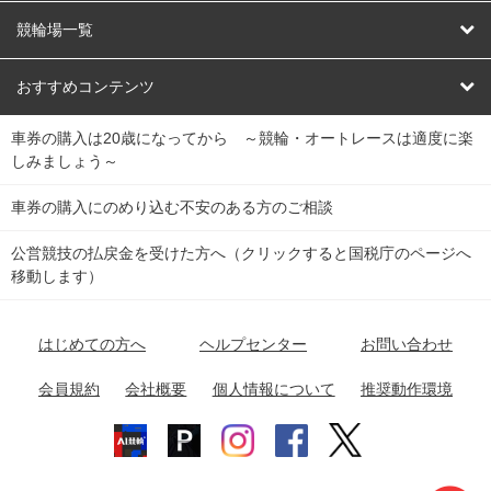
オートレース
レース予想
競輪場一覧
競輪くじ
レース結果
北日本
函館競輪場
青森競輪場
いわき平競輪場
おすすめコンテンツ
車券の購入は20歳になってから ～競輪・オートレースは適度に楽
Dokanto!
キャリーオーバー一覧
関
競輪選手情報
弥彦競輪場
前橋競輪場
取手競輪場
宇都宮競輪場
しみましょう～
東
大宮競輪場
西武園競輪場
京王閣競輪場
立川競輪場
チャリロトプラザ
Perfecta Navi
車券の購入にのめり込む不安のある方のご相談
南
松戸競輪場
千葉競輪場
川崎競輪場
平塚競輪場
公営競技の払戻金を受けた方へ（クリックすると国税庁のページへ
netkeirin
関
移動します）
小田原競輪場
伊東競輪場
静岡競輪場
東
ケイリンガル
中
名古屋競輪場
岐阜競輪場
大垣競輪場
豊橋競輪場
はじめての方へ
ヘルプセンター
お問い合わせ
部
チャリレンジャー
富山競輪場
松阪競輪場
四日市競輪場
会員規約
会社概要
個人情報について
推奨動作環境
競輪場情報
近
福井競輪場
奈良競輪場
向日町競輪場
和歌山競輪場
畿
岸和田競輪場
オートレース場情報