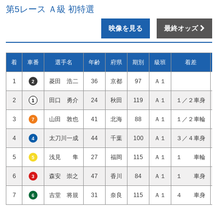
第5レース Ａ級 初特選
映像を見る
最終オッズ
着
車番
選手名
年齢
府県
期別
級班
着差
1
菱田 浩二
36
京都
97
Ａ１
2
2
田口 勇介
24
秋田
119
Ａ１
１／２車身
1
3
山田 敦也
41
北海
88
Ａ１
１／２車輪
7
4
太刀川一成
44
千葉
100
Ａ１
３／４車身
4
5
浅見 隼
27
福岡
115
Ａ１
１ 車輪
5
6
森安 崇之
47
香川
84
Ａ１
１ 車身
3
7
吉堂 将規
31
奈良
115
Ａ１
４ 車身
6