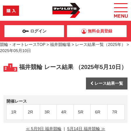
ログイン
無料会員登録
競輪・オートレースTOP
>
福井競輪場
>
レース結果一覧（2025年）
>
2025年05月10日
福井競輪 レース結果 （2025年5月10日）
レース結果一覧
開催レース
1R
2R
3R
4R
5R
6R
7R
≪ 5月9日 福井競輪
|
5月14日 福井競輪 ≫