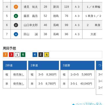
4
邊見 祐太
28
新潟
119
Ａ３
１／８車輪
7
5
藤原 義浩
52
徳島
76
Ａ３
１車身１／２
6
6
山口幸太郎
46
長崎
99
Ａ３
２ 車身
2
7
田山 誠
38
長崎
96
Ａ３
大差
4
周回予想
7
3
6
4
2
1
5
2枠連
2車連
3連勝
ワイ
複
発売無し
複
3=5
8,360円
複
1=3=5
5,960円
3=5
1=3
単
発売無し
単
3-5
8,780円
単
3-5-1
40,040円
1=5
ページTOPへ戻る