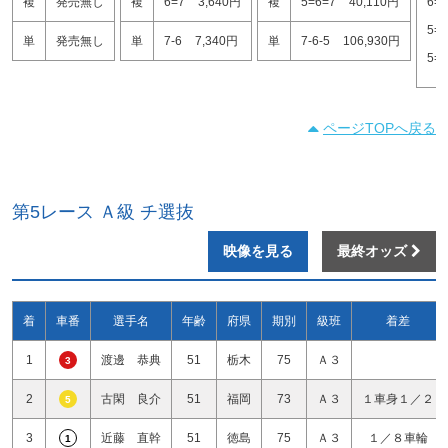
複
発売無し
複
6=7
3,640円
複
5=6=7
40,110円
6=
5=
単
発売無し
単
7-6
7,340円
単
7-6-5
106,930円
5=
ページTOPへ戻る
第5レース Ａ級 チ選抜
映像を見る
最終オッズ
着
車番
選手名
年齢
府県
期別
級班
着差
1
渡邊 恭典
51
栃木
75
Ａ３
3
2
古閑 良介
51
福岡
73
Ａ３
１車身１／２
5
3
近藤 直幹
51
徳島
75
Ａ３
１／８車輪
1