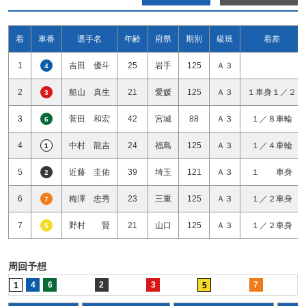
着
車番
選手名
年齢
府県
期別
級班
着差
1
吉田 優斗
25
岩手
125
Ａ３
4
2
船山 真生
21
愛媛
125
Ａ３
１車身１／２
3
3
菅田 和宏
42
宮城
88
Ａ３
１／８車輪
6
4
中村 龍吉
24
福島
125
Ａ３
１／４車輪
1
5
近藤 圭佑
39
埼玉
121
Ａ３
１ 車身
2
6
梅澤 忠秀
23
三重
125
Ａ３
１／２車身
7
7
野村 賢
21
山口
125
Ａ３
１／２車身
5
周回予想
4
6
2
3
7
1
5