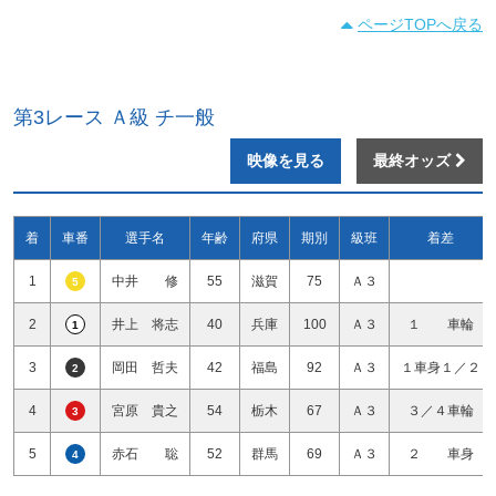
ページTOPへ戻る
第3レース Ａ級 チ一般
映像を見る
最終オッズ
着
車番
選手名
年齢
府県
期別
級班
着差
1
中井 修
55
滋賀
75
Ａ３
5
2
井上 将志
40
兵庫
100
Ａ３
１ 車輪
1
3
岡田 哲夫
42
福島
92
Ａ３
１車身１／２
2
4
宮原 貴之
54
栃木
67
Ａ３
３／４車輪
3
5
赤石 聡
52
群馬
69
Ａ３
２ 車身
4