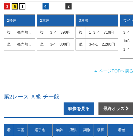
3
4
2
5
1
2枠連
2車連
3連勝
ワイド
複
発売無し
複
3=4
390円
複
1=3=4
710円
3=4
1
1=3
2
単
発売無し
単
3-4
800円
単
3-4-1
2,280円
1=4
2
ページTOPへ戻る
第2レース Ａ級 チ一般
映像を見る
最終オッズ
着
車番
選手名
年齢
府県
期別
級班
着差