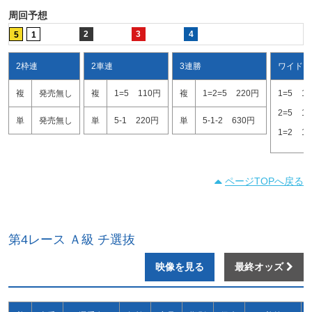
周回予想
2
3
4
5
1
2枠連
2車連
3連勝
ワイド
複
発売無し
複
1=5
110円
複
1=2=5
220円
1=5
1
2=5
1
単
発売無し
単
5-1
220円
単
5-1-2
630円
1=2
1
ページTOPへ戻る
第4レース Ａ級 チ選抜
映像を見る
最終オッズ