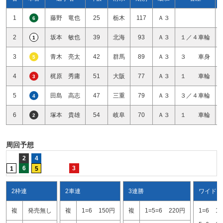
1
藤野 竜也
25
栃木
117
Ａ３
6
2
坂本 敏也
39
北海
93
Ａ３
１／４車輪
1
3
青木 亮太
42
群馬
89
Ａ３
３ 車身
5
4
梶原 秀庸
51
大阪
77
Ａ３
１ 車輪
3
5
田島 高志
47
三重
79
Ａ３
３／４車輪
4
6
塚本 貴雄
54
岐阜
70
Ａ３
１ 車輪
2
周回予想
2
4
6
3
1
5
2枠連
2車連
3連勝
ワイド
複
発売無し
複
1=6
150円
複
1=5=6
220円
1=6
1