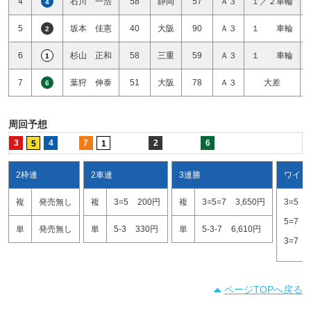
4
石川 一浩
58
静岡
57
Ａ３
１／２車輪
4
5
坂本 佳憲
40
大阪
90
Ａ３
１ 車輪
2
6
杉山 正和
58
三重
59
Ａ３
１ 車輪
1
7
葉狩 伸泰
51
大阪
78
Ａ３
大差
6
周回予想
3
4
7
2
6
5
1
2枠連
2車連
3連勝
ワイド
複
発売無し
複
3=5
200円
複
3=5=7
3,650円
3=5
5=7
単
発売無し
単
5-3
330円
単
5-3-7
6,610円
3=7
ページTOPへ戻る