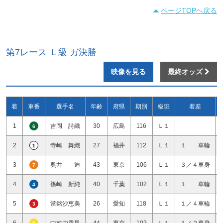
ページTOPへ戻る
第7レース Ｌ級 ガ決勝
映像を見る
最終オッズ
着
車番
選手名
年齢
府県
期別
級班
着差
1
吉岡 詩織
30
広島
116
Ｌ１
6
2
寺崎 舞織
27
福井
112
Ｌ１
１ 車輪
1
3
奥井 迪
43
東京
106
Ｌ１
３／４車身
7
4
篠崎 新純
40
千葉
102
Ｌ１
１ 車輪
4
5
當銘沙恵美
26
愛知
118
Ｌ１
１／４車輪
3
6
中村由香里
44
東京
102
Ｌ１
１／２車身