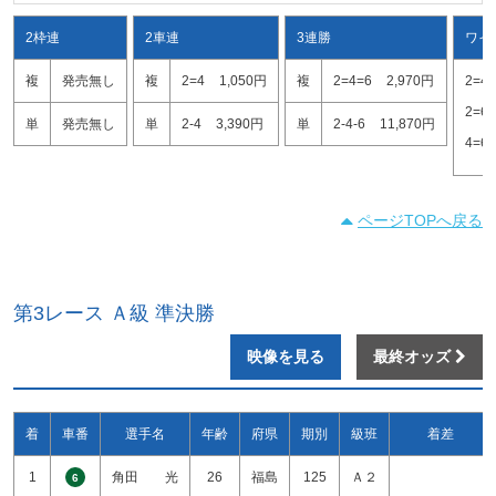
2枠連
2車連
3連勝
ワイ
複
発売無し
複
2=4
1,050円
複
2=4=6
2,970円
2=4
2=6
単
発売無し
単
2-4
3,390円
単
2-4-6
11,870円
4=6
ページTOPへ戻る
第3レース Ａ級 準決勝
映像を見る
最終オッズ
着
車番
選手名
年齢
府県
期別
級班
着差
1
角田 光
26
福島
125
Ａ２
6