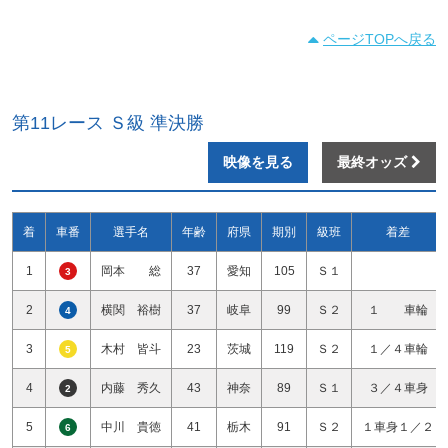
ページTOPへ戻る
第11レース Ｓ級 準決勝
映像を見る
最終オッズ
着
車番
選手名
年齢
府県
期別
級班
着差
1
岡本 総
37
愛知
105
Ｓ１
3
2
横関 裕樹
37
岐阜
99
Ｓ２
１ 車輪
4
3
木村 皆斗
23
茨城
119
Ｓ２
１／４車輪
5
4
内藤 秀久
43
神奈
89
Ｓ１
３／４車身
2
5
中川 貴徳
41
栃木
91
Ｓ２
１車身１／２
6