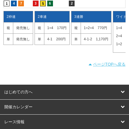
4
7
3
6
2
1
5
2枠連
2車連
3連勝
ワイド
複
発売無し
複
1=4
170円
複
1=2=4
770円
1=4
1
2=4
1
単
発売無し
単
4-1
200円
単
4-1-2
1,170円
1=2
5
ページTOPへ戻る
はじめての方へ
はじめての方へ
開催カレンダー
競輪
レース情報