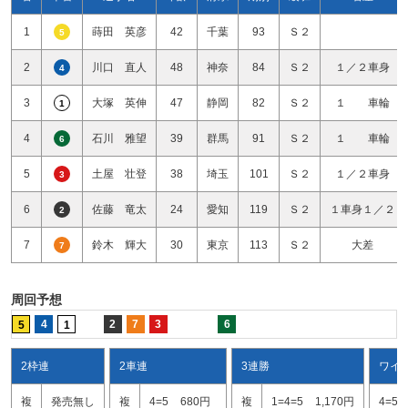
1
蒔田 英彦
42
千葉
93
Ｓ２
5
2
川口 直人
48
神奈
84
Ｓ２
１／２車身
4
3
大塚 英伸
47
静岡
82
Ｓ２
１ 車輪
1
4
石川 雅望
39
群馬
91
Ｓ２
１ 車輪
6
5
土屋 壮登
38
埼玉
101
Ｓ２
１／２車身
3
6
佐藤 竜太
24
愛知
119
Ｓ２
１車身１／２
2
7
鈴木 輝大
30
東京
113
Ｓ２
大差
7
周回予想
4
2
7
3
6
5
1
2枠連
2車連
3連勝
ワイ
複
発売無し
複
4=5
680円
複
1=4=5
1,170円
4=5