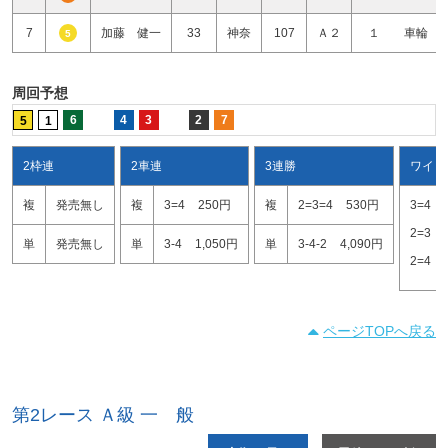
7
加藤 健一
33
神奈
107
Ａ２
１ 車輪
5
周回予想
6
4
3
2
7
5
1
2枠連
2車連
3連勝
ワイド
複
発売無し
複
3=4
250円
複
2=3=4
530円
3=4
2=3
単
発売無し
単
3-4
1,050円
単
3-4-2
4,090円
2=4
ページTOPへ戻る
第2レース Ａ級 一 般