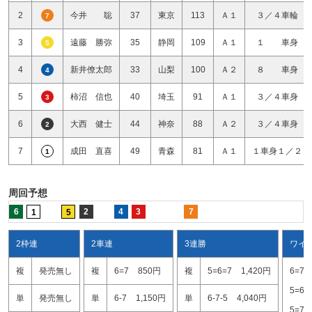
2
今井 聡
37
東京
113
Ａ１
３／４車輪
7
3
遠藤 勝弥
35
静岡
109
Ａ１
１ 車身
5
4
新井僚太郎
33
山梨
100
Ａ２
８ 車身
4
5
柿沼 信也
40
埼玉
91
Ａ１
３／４車身
3
6
大西 健士
44
神奈
88
Ａ２
３／４車身
2
7
成田 直喜
49
青森
81
Ａ１
１車身１／２
1
周回予想
6
2
4
3
7
1
5
2枠連
2車連
3連勝
ワイ
複
発売無し
複
6=7
850円
複
5=6=7
1,420円
6=7
5=6
単
発売無し
単
6-7
1,150円
単
6-7-5
4,040円
5=7