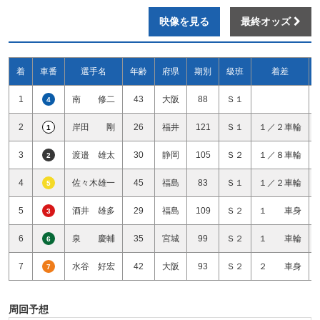
映像を見る
最終オッズ
着
車番
選手名
年齢
府県
期別
級班
着差
1
南 修二
43
大阪
88
Ｓ１
4
2
岸田 剛
26
福井
121
Ｓ１
１／２車輪
1
3
渡邉 雄太
30
静岡
105
Ｓ２
１／８車輪
2
4
佐々木雄一
45
福島
83
Ｓ１
１／２車輪
5
5
酒井 雄多
29
福島
109
Ｓ２
１ 車身
3
6
泉 慶輔
35
宮城
99
Ｓ２
１ 車輪
6
7
水谷 好宏
42
大阪
93
Ｓ２
２ 車身
7
周回予想