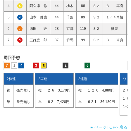
4
阿久津 修
44
栃木
88
Ｓ２
３ 車身
5
5
山本 健也
44
千葉
89
Ｓ２
１／４車輪
4
6
徳田 匠
28
京都
119
Ｓ２
微差
7
7
三好恵一郎
37
群馬
99
Ｓ２
３ 車身
3
周回予想
7
4
3
2
6
1
5
2枠連
2車連
3連勝
ワイ
複
発売無し
複
2=6
3,170円
複
1=2=6
4,880円
2=6
1=6
単
発売無し
単
6-2
7,420円
単
6-2-1
36,180円
1=2
ページTOPへ戻る