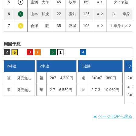
5
宝満 大作
45
岐阜
85
Ａ１
タイヤ差
1
6
山本 和虎
22
愛知
125
Ａ２
８ 車身
6
7
會澤 龍
35
宮城
105
Ａ２
１車身１／２
5
周回予想
2
3
7
6
4
5
1
2枠連
2車連
3連勝
ワイ
複
発売無し
複
2=7
4,220円
複
2=3=7
380円
2=7
2=3
単
発売無し
単
2-7
6,550円
単
2-7-3
10,960円
3=7
ページTOPへ戻る