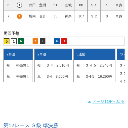
6
武田 豊樹
51
茨城
88
Ｓ１
１ 車身
1
7
堀内 俊介
35
神奈
107
Ｓ２
３ 車身
7
周回予想
6
7
2
4
3
5
1
2枠連
2車連
3連勝
ワイ
複
発売無し
複
3=4
2,510円
複
3=4=5
2,340円
3=4
3=5
単
発売無し
単
3-4
3,650円
単
3-4-5
16,290円
4=5
ページTOPへ戻る
第12レース Ｓ級 準決勝