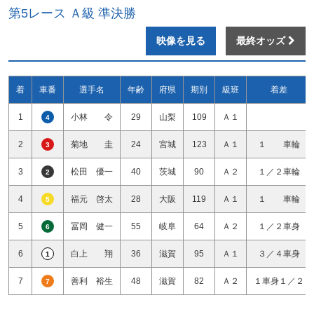
第5レース Ａ級 準決勝
映像を見る
最終オッズ
着
車番
選手名
年齢
府県
期別
級班
着差
1
小林 令
29
山梨
109
Ａ１
4
2
菊地 圭
24
宮城
123
Ａ１
１ 車輪
3
3
松田 優一
40
茨城
90
Ａ２
１／２車輪
2
4
福元 啓太
28
大阪
119
Ａ１
１ 車輪
5
5
冨岡 健一
55
岐阜
64
Ａ２
１／２車身
6
6
白上 翔
36
滋賀
95
Ａ１
３／４車身
1
7
善利 裕生
48
滋賀
82
Ａ２
１車身１／２
7