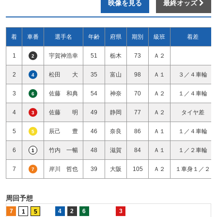
映像を見る
最終オッズ
着
車番
選手名
年齢
府県
期別
級班
着差
1
宇賀神浩幸
51
栃木
73
Ａ２
2
2
松田 大
35
富山
98
Ａ１
３／４車輪
4
3
佐藤 和典
54
神奈
70
Ａ２
１／４車輪
6
4
佐藤 明
49
静岡
77
Ａ２
タイヤ差
3
5
辰己 豊
46
奈良
86
Ａ１
１／４車輪
5
6
竹内 一暢
48
滋賀
84
Ａ１
１／２車輪
1
7
岸川 哲也
39
大阪
105
Ａ２
１車身１／２
7
周回予想
7
4
2
6
3
1
5