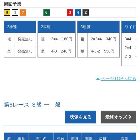
周回予想
7
6
3
4
2
5
1
2枠連
2車連
3連勝
ワイド
複
発売無し
複
3=4
180円
複
2=3=4
340円
3=4
1
2=4
2
単
発売無し
単
4-3
240円
単
4-3-2
550円
2=3
4
ページTOPへ戻る
第6レース Ｓ級 一 般
映像を見る
最終オッズ
着
車番
選手名
年齢
府県
期別
級班
着差