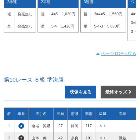
2枠連
2車連
3連勝
ワイ
複
発売無し
複
4=5
1,030円
複
3=4=5
1,560円
4=5
3=5
単
発売無し
単
5-4
1,420円
単
5-4-3
5,680円
3=4
ページTOPへ戻る
第10レース Ｓ級 準決勝
映像を見る
最終オッズ
着
車番
選手名
年齢
府県
期別
級班
着差
1
道場 晃規
27
静岡
117
Ｓ１
4
2
山本 伸一
42
奈良
101
Ｓ１
微差
2