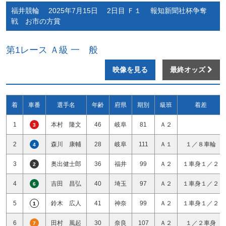
福井競輪 2025年7月15日 2日目 Ｆ１ 報知新聞社杯争奪
戦 お市の方賞
第1レース Ａ級 一 般
映像を見る
最終オッズ
着
車番
選手名
年齢
府県
期別
級班
着差
1
本村 隆文
46
岐阜
81
Ａ２
3
2
森川 康輔
28
岐阜
111
Ａ１
１／８車輪
4
3
奥出健士郎
36
福井
99
Ａ２
１車身１／２
2
4
吉田 昌弘
40
埼玉
97
Ａ２
１車身１／２
6
5
鈴木 広人
41
神奈
99
Ａ２
１車身１／２
1
6
田村 風起
30
奈良
107
Ａ２
１／２車身
7