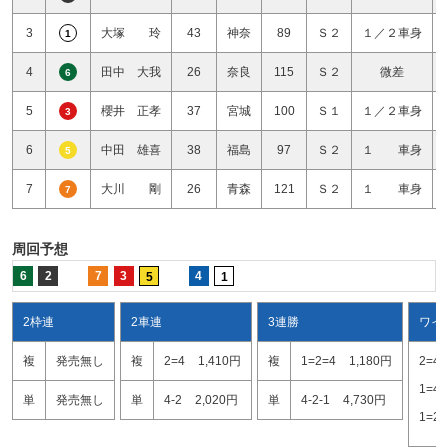
3
大塚 玲
43
神奈
89
Ｓ２
１／２車身
1
4
田中 大我
26
奈良
115
Ｓ２
微差
6
5
櫻井 正孝
37
宮城
100
Ｓ１
１／２車身
3
6
中田 雄喜
38
福島
97
Ｓ２
１ 車身
5
7
大川 剛
26
青森
121
Ｓ２
１ 車身
7
周回予想
6
2
7
3
4
5
1
2枠連
2車連
3連勝
ワイ
複
発売無し
複
2=4
1,410円
複
1=2=4
1,180円
2=4
1=4
単
発売無し
単
4-2
2,020円
単
4-2-1
4,730円
1=2