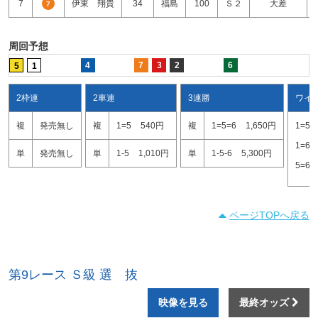
7
伊東 翔貴
34
福島
100
Ｓ２
大差
7
周回予想
4
7
3
2
6
5
1
2枠連
2車連
3連勝
ワイ
複
発売無し
複
1=5
540円
複
1=5=6
1,650円
1=5
1=6
単
発売無し
単
1-5
1,010円
単
1-5-6
5,300円
5=6
ページTOPへ戻る
第9レース Ｓ級 選 抜
映像を見る
最終オッズ