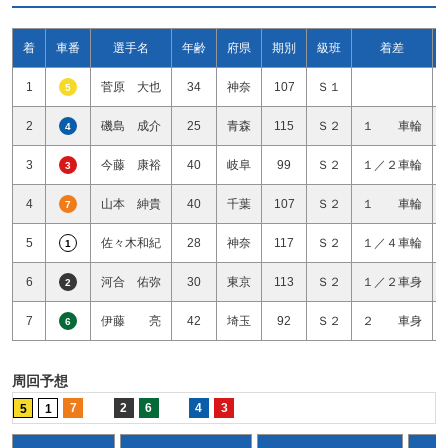
着
車番
選手名
年齢
府県
期別
級班
着差
1
菅原 大也
34
神奈
107
Ｓ１
5
2
磯島 成介
25
青森
115
Ｓ２
１ 車輪
4
3
今藤 康裕
40
岐阜
99
Ｓ２
１／２車輪
3
4
山本 紳貴
40
千葉
107
Ｓ２
１ 車輪
7
5
佐々木和紀
28
神奈
117
Ｓ２
１／４車輪
1
6
河合 佑弥
30
東京
113
Ｓ２
１／２車身
2
7
伊藤 亮
42
埼玉
92
Ｓ２
２ 車身
6
周回予想
7
2
6
4
3
5
1