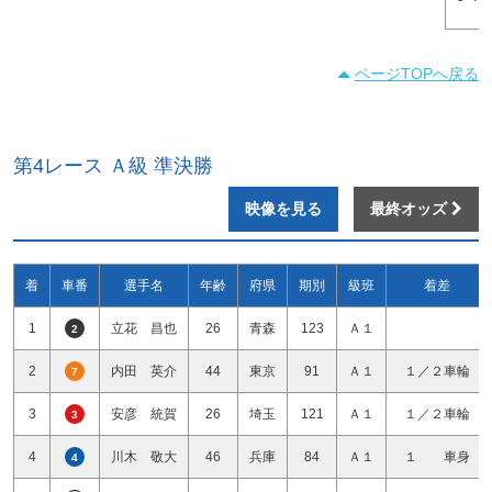
ページTOPへ戻る
第4レース Ａ級 準決勝
映像を見る
最終オッズ
着
車番
選手名
年齢
府県
期別
級班
着差
1
立花 昌也
26
青森
123
Ａ１
2
2
内田 英介
44
東京
91
Ａ１
１／２車輪
7
3
安彦 統賀
26
埼玉
121
Ａ１
１／２車輪
3
4
川木 敬大
46
兵庫
84
Ａ１
１ 車身
4