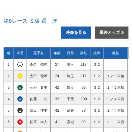
第8レース Ｓ級 選 抜
映像を見る
最終オッズ
着
車番
選手名
年齢
府県
期別
級班
着差
1
桑名 僚也
27
埼玉
119
Ｓ２
1
2
太田 龍希
24
埼玉
117
Ｓ２
１／８車輪
5
3
三谷 政史
42
奈良
93
Ｓ２
１／２車輪
6
4
佐藤 壮
33
千葉
100
Ｓ２
３／４車身
4
5
鷲田 佳史
42
福井
88
Ｓ２
１／４車輪
2
6
荻原 尚人
41
宮城
89
Ｓ２
２ 車身
3