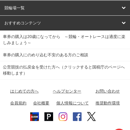
オートレース
レース予想
競輪場一覧
競輪くじ
レース結果
北日本
函館競輪場
青森競輪場
いわき平競輪場
おすすめコンテンツ
車券の購入は20歳になってから ～競輪・オートレースは適度に楽
Dokanto!
キャリーオーバー一覧
関
競輪選手情報
弥彦競輪場
前橋競輪場
取手競輪場
宇都宮競輪場
しみましょう～
東
大宮競輪場
西武園競輪場
京王閣競輪場
立川競輪場
チャリロトプラザ
Perfecta Navi
車券の購入にのめり込む不安のある方のご相談
南
松戸競輪場
千葉競輪場
川崎競輪場
平塚競輪場
公営競技の払戻金を受けた方へ（クリックすると国税庁のページへ
netkeirin
関
移動します）
小田原競輪場
伊東競輪場
静岡競輪場
東
ケイリンガル
中
名古屋競輪場
岐阜競輪場
大垣競輪場
豊橋競輪場
はじめての方へ
ヘルプセンター
お問い合わせ
部
チャリレンジャー
富山競輪場
松阪競輪場
四日市競輪場
会員規約
会社概要
個人情報について
推奨動作環境
競輪場情報
近
福井競輪場
奈良競輪場
向日町競輪場
和歌山競輪場
畿
岸和田競輪場
オートレース場情報