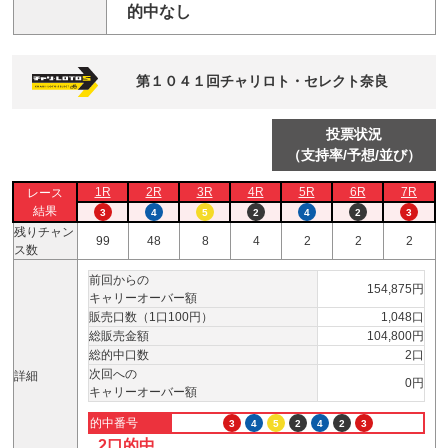
的中なし
第１０４１回チャリロト・セレクト奈良
投票状況
（支持率/予想/並び）
1R
2R
3R
4R
5R
6R
7R
レース
結果
3
4
5
2
4
2
3
残りチャン
99
48
8
4
2
2
2
ス数
前回からの
154,875円
キャリーオーバー額
販売口数（1口100円）
1,048口
総販売金額
104,800円
総的中口数
2口
次回への
詳細
0円
キャリーオーバー額
的中番号
3
4
5
2
4
2
3
2口的中