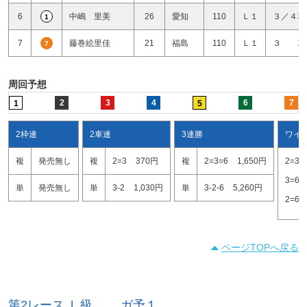
6
中嶋 里美
26
愛知
110
Ｌ１
３／４車
1
7
藤巻絵里佳
21
福島
110
Ｌ１
３ 車
7
周回予想
2
3
4
6
7
1
5
2枠連
2車連
3連勝
ワイ
複
発売無し
複
2=3
370円
複
2=3=6
1,650円
2=3
3=6
単
発売無し
単
3-2
1,030円
単
3-2-6
5,260円
2=6
ページTOPへ戻る
第2レース Ｌ級 ガ予１