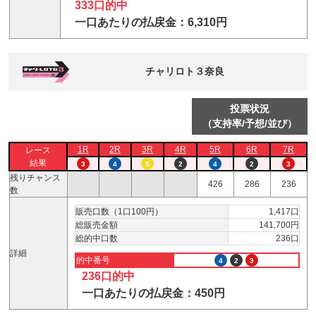
333口的中
一口あたりの払戻金：6,310円
チャリロト３奈良
投票状況
（支持率/予想/並び）
1R
2R
3R
4R
5R
6R
7R
レース
結果
3
4
5
2
4
2
3
残りチャンス
426
286
236
数
販売口数（1口100円）
1,417口
総販売金額
141,700円
総的中口数
236口
詳細
的中番号
4
2
3
236口的中
一口あたりの払戻金：450円