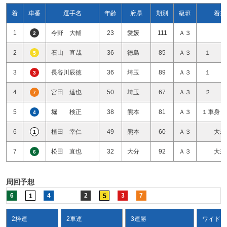
着
車番
選手名
年齢
府県
期別
級班
着差
1
今野 大輔
23
愛媛
111
Ａ３
2
2
石山 直哉
36
徳島
85
Ａ３
１ 
5
3
長谷川辰徳
36
埼玉
89
Ａ３
１ 
3
4
宮田 達也
50
埼玉
67
Ａ３
２ 
7
5
堀 検正
38
熊本
81
Ａ３
１車身１
4
6
植田 幸仁
49
熊本
60
Ａ３
大差
1
7
松田 直也
32
大分
92
Ａ３
大差
6
周回予想
6
4
2
3
7
1
5
2枠連
2車連
3連勝
ワイド