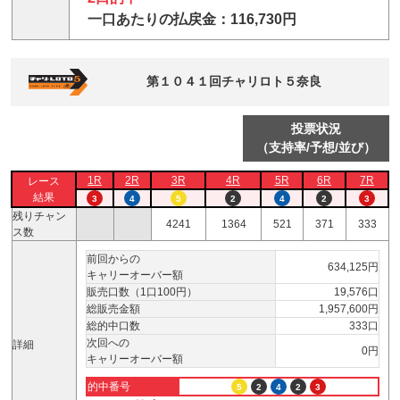
一口あたりの払戻金：116,730円
第１０４１回チャリロト５奈良
投票状況
（支持率/予想/並び）
1R
2R
3R
4R
5R
6R
7R
レース
結果
3
4
5
2
4
2
3
残りチャン
4241
1364
521
371
333
ス数
前回からの
634,125円
キャリーオーバー額
販売口数（1口100円）
19,576口
総販売金額
1,957,600円
総的中口数
333口
次回への
詳細
0円
キャリーオーバー額
的中番号
5
2
4
2
3