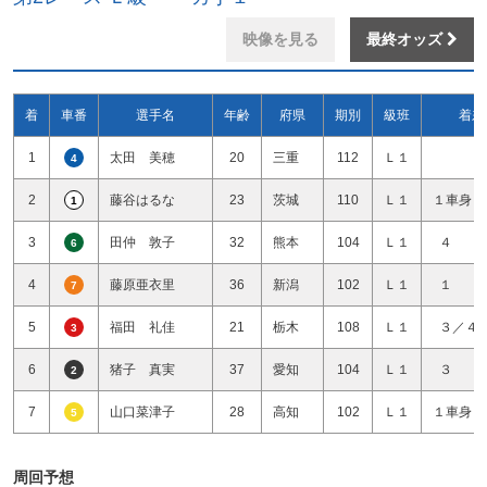
映像を見る
最終オッズ
着
車番
選手名
年齢
府県
期別
級班
着差
1
太田 美穂
20
三重
112
Ｌ１
4
2
藤谷はるな
23
茨城
110
Ｌ１
１車身１
1
3
田仲 敦子
32
熊本
104
Ｌ１
４ 
6
4
藤原亜衣里
36
新潟
102
Ｌ１
１ 
7
5
福田 礼佳
21
栃木
108
Ｌ１
３／４
3
6
猪子 真実
37
愛知
104
Ｌ１
３ 
2
7
山口菜津子
28
高知
102
Ｌ１
１車身１
5
周回予想