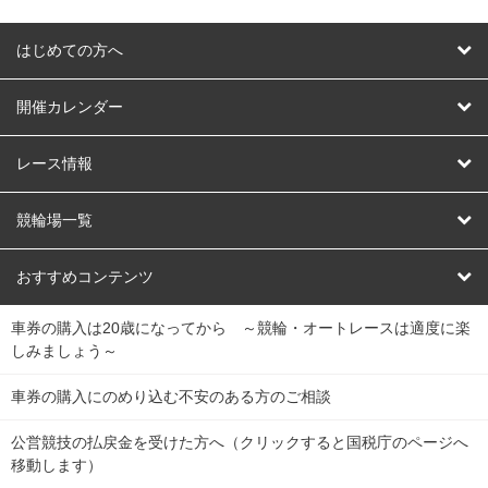
はじめての方へ
はじめての方へ
開催カレンダー
競輪
レース情報
オートレース
レース予想
競輪場一覧
競輪くじ
レース結果
北日本
函館競輪場
青森競輪場
いわき平競輪場
おすすめコンテンツ
車券の購入は20歳になってから ～競輪・オートレースは適度に楽
Dokanto!
キャリーオーバー一覧
関
競輪選手情報
弥彦競輪場
前橋競輪場
取手競輪場
宇都宮競輪場
しみましょう～
東
大宮競輪場
西武園競輪場
京王閣競輪場
立川競輪場
チャリロトプラザ
Perfecta Navi
車券の購入にのめり込む不安のある方のご相談
南
松戸競輪場
千葉競輪場
川崎競輪場
平塚競輪場
公営競技の払戻金を受けた方へ（クリックすると国税庁のページへ
netkeirin
関
移動します）
小田原競輪場
伊東競輪場
静岡競輪場
東