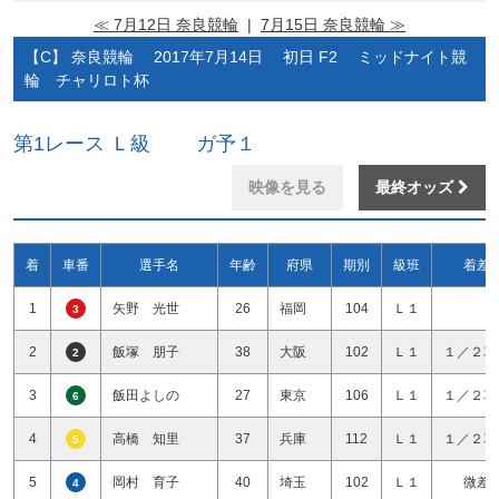
≪ 7月12日 奈良競輪
|
7月15日 奈良競輪 ≫
【C】 奈良競輪 2017年7月14日 初日 F2 ミッドナイト競
輪 チャリロト杯
第1レース Ｌ級 ガ予１
映像を見る
最終オッズ
着
車番
選手名
年齢
府県
期別
級班
着差
1
矢野 光世
26
福岡
104
Ｌ１
3
2
飯塚 朋子
38
大阪
102
Ｌ１
１／２車
2
3
飯田よしの
27
東京
106
Ｌ１
１／２車
6
4
高橋 知里
37
兵庫
112
Ｌ１
１／２車
5
5
岡村 育子
40
埼玉
102
Ｌ１
微差
4