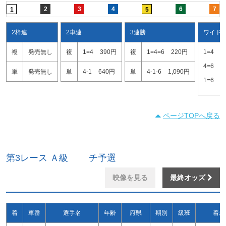
2
3
4
6
7
1
5
2枠連
2車連
3連勝
ワイド
複
発売無し
複
1=4
390円
複
1=4=6
220円
1=4
1
4=6
1
単
発売無し
単
4-1
640円
単
4-1-6
1,090円
1=6
1
ページTOPへ戻る
第3レース Ａ級 チ予選
映像を見る
最終オッズ
着
車番
選手名
年齢
府県
期別
級班
着差