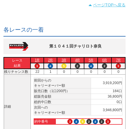
ページTOPへ戻る
各レースの一着
第１０４１回チャリロト奈良
1R
2R
3R
4R
5R
6R
7R
レース
結果
3
4
5
2
4
2
3
残りチャンス数
22
1
0
0
0
0
0
前回からの
3,919,200円
キャリーオーバー額
販売口数（1口200円）
184口
総販売金額
36,800円
総的中口数
0口
詳細
次回への
3,946,800円
キャリーオーバー額
的中番号
3
4
5
2
4
2
3