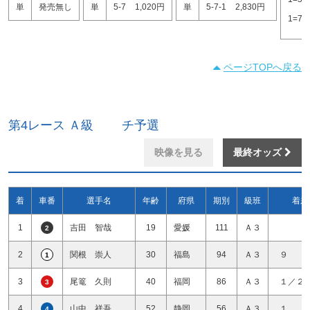
単
発売無し
単
5-7
1,020円
単
5-7-1
2,830円
1=7
ページTOPへ戻る
第4レース Ａ級 チ予選
映像を見る
最終オッズ
着
車番
選手名
年齢
府県
期別
級班
着差
1
吉田 智哉
19
愛媛
111
Ａ３
2
2
関根 崇人
30
福島
94
Ａ３
９ 
1
3
尾篭 久則
40
福岡
86
Ａ３
１／２
3
4
山中 祥吾
52
静岡
56
Ａ３
１ 
4