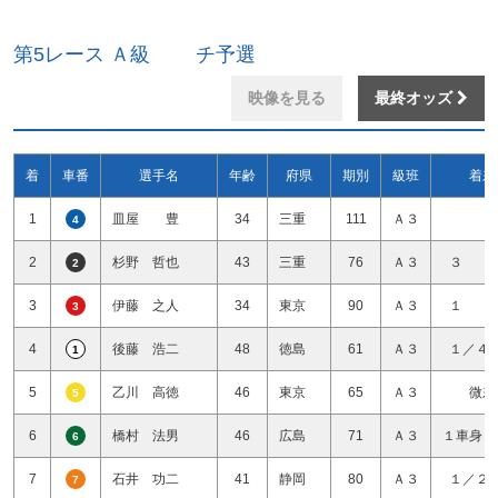
第5レース Ａ級 チ予選
映像を見る
最終オッズ
着
車番
選手名
年齢
府県
期別
級班
着差
1
皿屋 豊
34
三重
111
Ａ３
4
2
杉野 哲也
43
三重
76
Ａ３
３ 
2
3
伊藤 之人
34
東京
90
Ａ３
１ 
3
4
後藤 浩二
48
徳島
61
Ａ３
１／４
1
5
乙川 高徳
46
東京
65
Ａ３
微差
5
6
橋村 法男
46
広島
71
Ａ３
１車身１
6
7
石井 功二
41
静岡
80
Ａ３
１／２
7