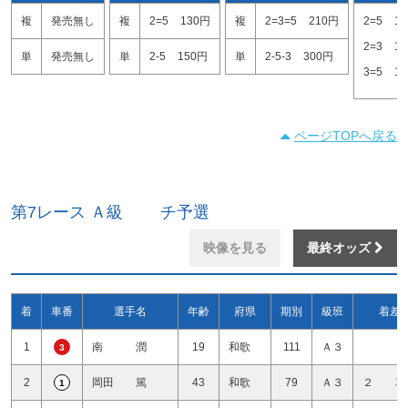
複
発売無し
複
2=5
130円
複
2=3=5
210円
2=5
1
2=3
1
単
発売無し
単
2-5
150円
単
2-5-3
300円
3=5
1
ページTOPへ戻る
第7レース Ａ級 チ予選
映像を見る
最終オッズ
着
車番
選手名
年齢
府県
期別
級班
着差
1
南 潤
19
和歌
111
Ａ３
3
2
岡田 篤
43
和歌
79
Ａ３
２ 車
1