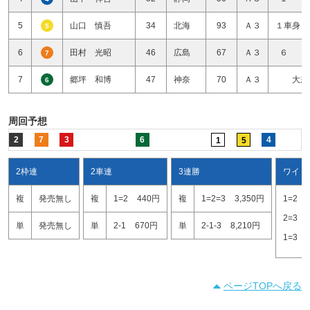
5
山口 慎吾
34
北海
93
Ａ３
１車身１
5
6
田村 光昭
46
広島
67
Ａ３
６ 
7
7
郷坪 和博
47
神奈
70
Ａ３
大差
6
周回予想
2
7
3
6
4
1
5
2枠連
2車連
3連勝
ワイド
複
発売無し
複
1=2
440円
複
1=2=3
3,350円
1=2
2=3
単
発売無し
単
2-1
670円
単
2-1-3
8,210円
1=3
ページTOPへ戻る