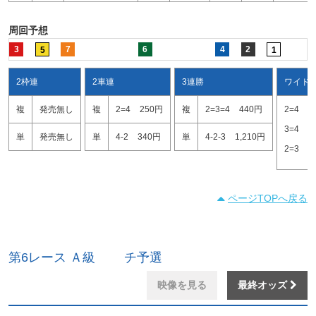
周回予想
3
7
6
4
2
5
1
2枠連
2車連
3連勝
ワイド
複
発売無し
複
2=4
250円
複
2=3=4
440円
2=4
1
3=4
1
単
発売無し
単
4-2
340円
単
4-2-3
1,210円
2=3
2
ページTOPへ戻る
第6レース Ａ級 チ予選
映像を見る
最終オッズ