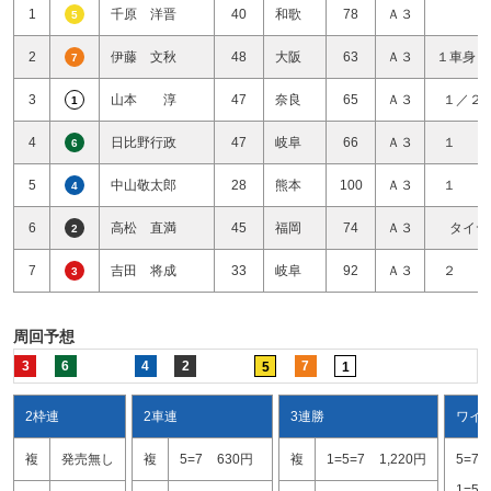
1
千原 洋晋
40
和歌
78
Ａ３
5
2
伊藤 文秋
48
大阪
63
Ａ３
１車身１
7
3
山本 淳
47
奈良
65
Ａ３
１／２
1
4
日比野行政
47
岐阜
66
Ａ３
１ 
6
5
中山敬太郎
28
熊本
100
Ａ３
１ 
4
6
高松 直満
45
福岡
74
Ａ３
タイヤ
2
7
吉田 将成
33
岐阜
92
Ａ３
２ 
3
周回予想
3
6
4
2
7
5
1
2枠連
2車連
3連勝
ワイ
複
発売無し
複
5=7
630円
複
1=5=7
1,220円
5=7
1=5