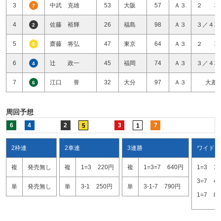
3
中武 克雄
53
大阪
57
Ａ３
２ 車
7
4
佐藤 裕輝
26
福島
98
Ａ３
３／４車
2
5
齋藤 将弘
47
東京
64
Ａ３
２ 車
5
6
辻 政一
45
福岡
74
Ａ３
３／４車
4
7
江口 誉
32
大分
97
Ａ３
大差
6
周回予想
6
4
2
3
7
5
1
2枠連
2車連
3連勝
ワイド
複
発売無し
複
1=3
220円
複
1=3=7
640円
1=3
1
3=7
4
単
発売無し
単
3-1
250円
単
3-1-7
790円
1=7
8