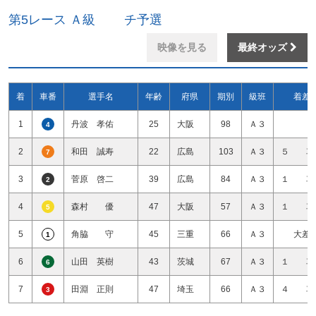
第5レース Ａ級 チ予選
映像を見る
最終オッズ
着
車番
選手名
年齢
府県
期別
級班
着差
1
丹波 孝佑
25
大阪
98
Ａ３
4
2
和田 誠寿
22
広島
103
Ａ３
５ 車
7
3
菅原 啓二
39
広島
84
Ａ３
１ 車
2
4
森村 優
47
大阪
57
Ａ３
１ 車
5
5
角脇 守
45
三重
66
Ａ３
大差
1
6
山田 英樹
43
茨城
67
Ａ３
１ 車
6
7
田淵 正則
47
埼玉
66
Ａ３
４ 車
3