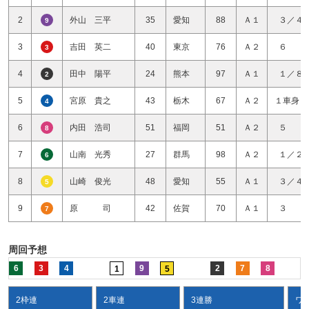
2
外山 三平
35
愛知
88
Ａ１
３／４
9
3
吉田 英二
40
東京
76
Ａ２
６ 
3
4
田中 陽平
24
熊本
97
Ａ１
１／８
2
5
宮原 貴之
43
栃木
67
Ａ２
１車身１
4
6
内田 浩司
51
福岡
51
Ａ２
５ 
8
7
山南 光秀
27
群馬
98
Ａ２
１／２
6
8
山崎 俊光
48
愛知
55
Ａ１
３／４
5
9
原 司
42
佐賀
70
Ａ１
３ 
7
周回予想
6
3
4
9
2
7
8
1
5
2枠連
2車連
3連勝
ワ