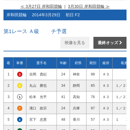
≪ 3月27日 岸和田競輪
|
3月30日 岸和田競輪 ≫
岸和田競輪 2014年3月29日 初日 F2
第1レース Ａ級 チ予選
映像を見る
最終オッズ
着
車番
選手名
年齢
府県
期別
級班
着差
1
吉岡 貴紀
24
神奈
98
Ａ３
3
2
丸山 勝也
34
静岡
85
Ａ３
１／２車
5
3
松本 光平
41
高知
76
Ａ３
１／２車
1
4
溝口 政宗
24
兵庫
97
Ａ３
１／２車
7
5
宮下 忠憲
48
香川
57
Ａ３
１ 車
4