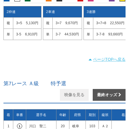
2枠連
2車連
3連勝
複
3=5
5,130円
複
3=7
9,670円
複
3=7=8
22,550円
単
3-5
6,910円
単
3-7
44,530円
単
3-7-8
93,660円
ページTOPへ戻る
第7レース Ａ級 特予選
映像を見る
最終オッズ
着
車番
選手名
年齢
府県
期別
級班
着差
1
川口 聖二
20
岐阜
103
Ａ２
1