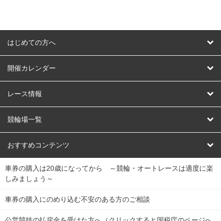
はじめての方へ
はじめての方へ
開催カレンダー
競輪
レース情報
オートレース
レース予想
競輪場一覧
競輪くじ
レース結果
北日本
函館競輪場
青森競輪場
いわき平競輪場
おすすめコンテンツ
車券の購入は20歳になってから ～競輪・オートレースは適度に楽
Dokanto!
キャリーオーバー一覧
関
競輪選手情報
弥彦競輪場
前橋競輪場
取手競輪場
宇都宮競輪場
しみましょう～
東
大宮競輪場
西武園競輪場
京王閣競輪場
立川競輪場
チャリロトプラザ
Perfecta Navi
車券の購入にのめり込む不安のある方のご相談
南
松戸競輪場
千葉競輪場
川崎競輪場
平塚競輪場
公営競技の払戻金を受けた方へ（クリックすると国税庁のページへ