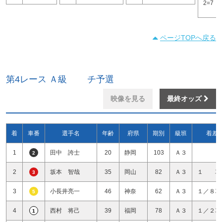
2=7
ページTOPへ戻る
第4レース Ａ級 チ予選
映像を見る
最終オッズ
着
車番
選手名
年齢
府県
期別
級班
着差
1
田中 誇士
20
静岡
103
Ａ３
2
2
坂本 智哉
35
岡山
82
Ａ３
１ 車
3
3
小長井亮一
46
神奈
62
Ａ３
１／８車
5
4
西村 将己
39
福岡
78
Ａ３
１／２車
1