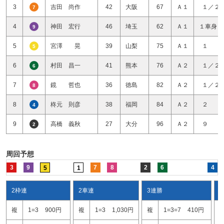
3
吉田 尚作
42
大阪
67
Ａ１
１／２
7
4
神田 宏行
46
埼玉
62
Ａ１
１車身１
9
5
宮澤 晃
39
山梨
75
Ａ１
１ 
5
6
村田 昌一
41
熊本
76
Ａ２
１／２
6
7
鏡 哲也
36
徳島
82
Ａ２
１／２
8
8
柊元 則彦
38
福岡
84
Ａ２
２ 
4
9
高橋 義秋
27
大分
96
Ａ２
９ 
2
周回予想
3
9
7
8
2
6
4
5
1
2枠連
2車連
3連勝
複
1=3
900円
複
1=3
1,030円
複
1=3=7
410円
1
1