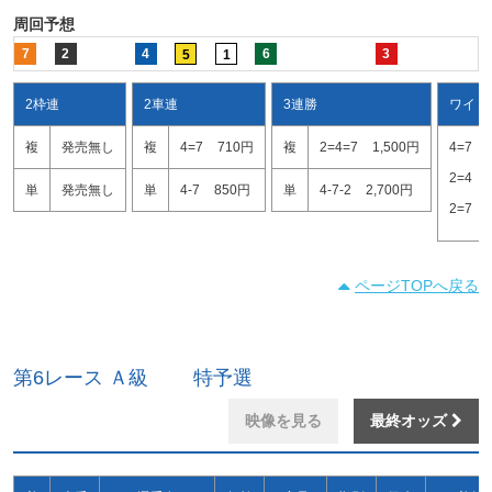
周回予想
7
2
4
6
3
5
1
2枠連
2車連
3連勝
ワイド
複
発売無し
複
4=7
710円
複
2=4=7
1,500円
4=7
2=4
単
発売無し
単
4-7
850円
単
4-7-2
2,700円
2=7
ページTOPへ戻る
第6レース Ａ級 特予選
映像を見る
最終オッズ