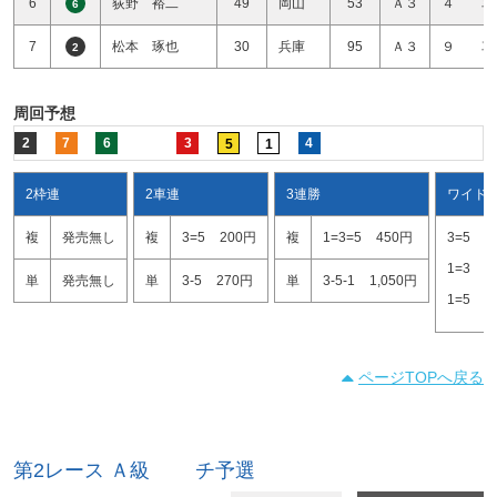
6
荻野 裕二
49
岡山
53
Ａ３
４ 車
6
7
松本 琢也
30
兵庫
95
Ａ３
９ 車
2
周回予想
2
7
6
3
4
5
1
2枠連
2車連
3連勝
ワイド
複
発売無し
複
3=5
200円
複
1=3=5
450円
3=5
1
1=3
3
単
発売無し
単
3-5
270円
単
3-5-1
1,050円
1=5
9
ページTOPへ戻る
第2レース Ａ級 チ予選