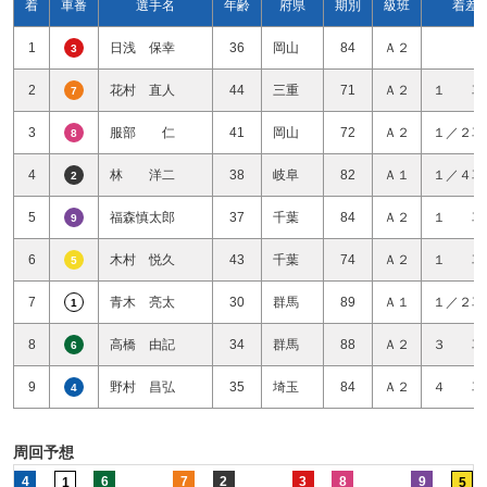
着
車番
選手名
年齢
府県
期別
級班
着差
1
日浅 保幸
36
岡山
84
Ａ２
3
2
花村 直人
44
三重
71
Ａ２
１ 車
7
3
服部 仁
41
岡山
72
Ａ２
１／２車
8
4
林 洋二
38
岐阜
82
Ａ１
１／４車
2
5
福森慎太郎
37
千葉
84
Ａ２
１ 車
9
6
木村 悦久
43
千葉
74
Ａ２
１ 車
5
7
青木 亮太
30
群馬
89
Ａ１
１／２車
1
8
高橋 由記
34
群馬
88
Ａ２
３ 車
6
9
野村 昌弘
35
埼玉
84
Ａ２
４ 車
4
周回予想
4
6
7
2
3
8
9
1
5