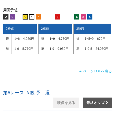
周回予想
2
9
7
3
6
8
4
5
1
2枠連
2車連
3連勝
複
1=6
4,020円
複
1=9
4,770円
複
1=5=9
670円
単
1-6
5,770円
単
1-9
9,950円
単
1-9-5
24,030円
ページTOPへ戻る
第5レース Ａ級 予 選
映像を見る
最終オッズ