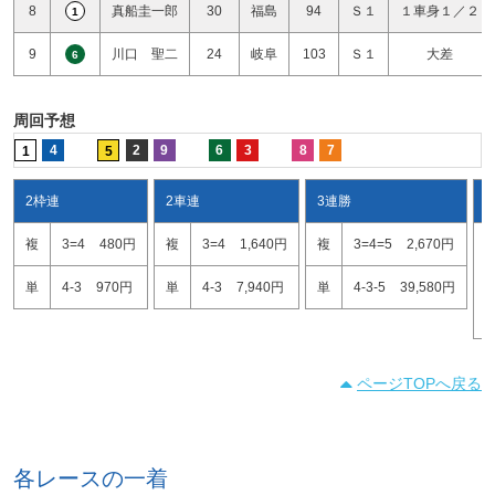
8
真船圭一郎
30
福島
94
Ｓ１
１車身１／２
1
9
川口 聖二
24
岐阜
103
Ｓ１
大差
6
周回予想
4
2
9
6
3
8
7
1
5
2枠連
2車連
3連勝
複
3=4
480円
複
3=4
1,640円
複
3=4=5
2,670円
3
4
単
4-3
970円
単
4-3
7,940円
単
4-3-5
39,580円
3
ページTOPへ戻る
各レースの一着