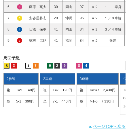
6
藤原 亮太
30
岡山
97
Ａ２
１ 車身
8
7
安谷屋将志
29
沖縄
96
Ａ２
１／８車輪
5
8
日浅 保幸
41
岡山
84
Ａ２
３／４車輪
4
9
徳吉 広紀
41
福岡
84
Ａ２
微差
3
周回予想
3
7
6
2
9
8
4
5
1
2枠連
2車連
3連勝
ワ
複
1=5
140円
複
1=7
120円
複
1=6=7
2,430円
1=
6=
単
5-1
390円
単
7-1
440円
単
7-1-6
7,330円
1=
ページTOPへ戻る