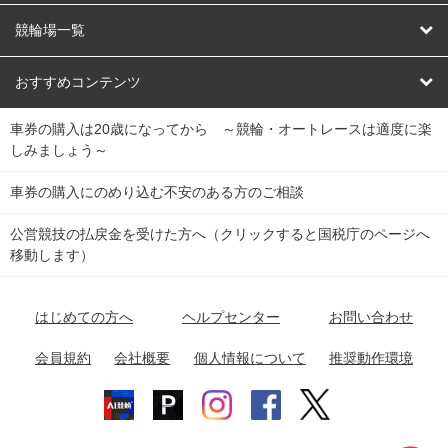
オートレース
レース予想
競輪場一覧
競輪くじ
レース結果
北日本
函館競輪場
青森競輪場
いわき平競輪場
おすすめコンテンツ
車券の購入は20歳になってから ～競輪・オートレースは適度に楽
Dokanto!
キャリーオーバー一覧
関
競輪選手情報
弥彦競輪場
前橋競輪場
取手競輪場
宇都宮競輪場
しみましょう～
東
大宮競輪場
西武園競輪場
京王閣競輪場
立川競輪場
チャリロトプラザ
Perfecta Navi
車券の購入にのめり込む不安のある方のご相談
南
松戸競輪場
千葉競輪場
川崎競輪場
平塚競輪場
公営競技の払戻金を受けた方へ（クリックすると国税庁のページへ
netkeirin
関
移動します）
小田原競輪場
伊東競輪場
静岡競輪場
東
ケイリンガル
中
名古屋競輪場
岐阜競輪場
大垣競輪場
豊橋競輪場
はじめての方へ
ヘルプセンター
お問い合わせ
部
チャリレンジャー
富山競輪場
松阪競輪場
四日市競輪場
会員規約
会社概要
個人情報について
推奨動作環境
競輪場情報
近
福井競輪場
奈良競輪場
向日町競輪場
和歌山競輪場
畿
岸和田競輪場
オートレース場情報