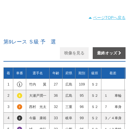
ページTOPへ戻る
第9レース Ｓ級 予 選
映像を見る
最終オッズ
着
車番
選手名
年齢
府県
期別
級班
着差
1
竹内 翼
27
広島
109
Ｓ２
1
2
大瀬戸潤一
36
広島
95
Ｓ２
１ 車輪
5
3
西村 光太
32
三重
96
Ｓ２
７ 車身
7
4
今藤 康裕
33
岐阜
99
Ｓ２
３／４車身
2