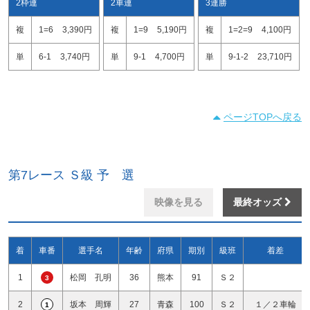
2枠連
2車連
3連勝
複
1=6
3,390円
複
1=9
5,190円
複
1=2=9
4,100円
単
6-1
3,740円
単
9-1
4,700円
単
9-1-2
23,710円
ページTOPへ戻る
第7レース Ｓ級 予 選
映像を見る
最終オッズ
着
車番
選手名
年齢
府県
期別
級班
着差
1
松岡 孔明
36
熊本
91
Ｓ２
3
2
坂本 周輝
27
青森
100
Ｓ２
１／２車輪
1