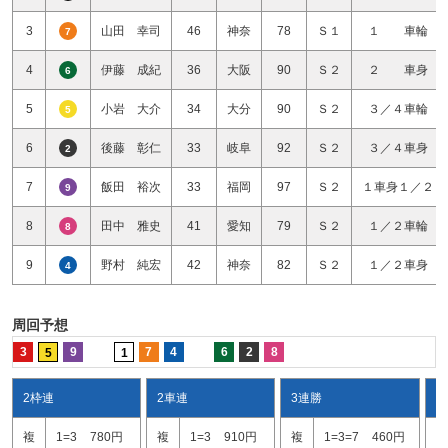
3
山田 幸司
46
神奈
78
Ｓ１
１ 車輪
7
4
伊藤 成紀
36
大阪
90
Ｓ２
２ 車身
6
5
小岩 大介
34
大分
90
Ｓ２
３／４車輪
5
6
後藤 彰仁
33
岐阜
92
Ｓ２
３／４車身
2
7
飯田 裕次
33
福岡
97
Ｓ２
１車身１／２
9
8
田中 雅史
41
愛知
79
Ｓ２
１／２車輪
8
9
野村 純宏
42
神奈
82
Ｓ２
１／２車身
4
周回予想
3
9
7
4
6
2
8
5
1
2枠連
2車連
3連勝
ワ
複
1=3
780円
複
1=3
910円
複
1=3=7
460円
1