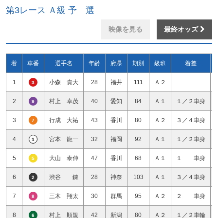
第3レース Ａ級 予 選
映像を見る
最終オッズ
着
車番
選手名
年齢
府県
期別
級班
着差
1
小森 貴大
28
福井
111
Ａ２
3
2
村上 卓茂
40
愛知
84
Ａ１
１／２車身
9
3
行成 大祐
43
香川
80
Ａ２
３／４車身
7
4
宮本 龍一
32
福岡
92
Ａ１
１／２車身
1
5
大山 泰伸
47
香川
68
Ａ１
１ 車身
5
6
渋谷 錬
28
神奈
103
Ａ１
３／４車身
2
7
三木 翔太
30
群馬
95
Ａ２
２ 車身
8
8
村上 順規
42
新潟
80
Ａ２
１／２車輪
6