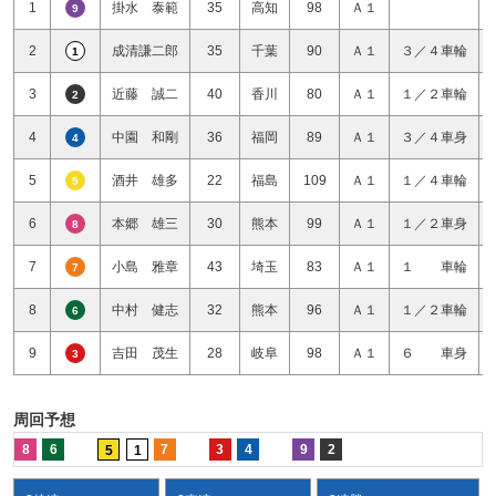
1
掛水 泰範
35
高知
98
Ａ１
9
2
成清謙二郎
35
千葉
90
Ａ１
３／４車輪
1
3
近藤 誠二
40
香川
80
Ａ１
１／２車輪
2
4
中園 和剛
36
福岡
89
Ａ１
３／４車身
4
5
酒井 雄多
22
福島
109
Ａ１
１／４車輪
5
6
本郷 雄三
30
熊本
99
Ａ１
１／２車身
8
7
小島 雅章
43
埼玉
83
Ａ１
１ 車輪
7
8
中村 健志
32
熊本
96
Ａ１
１／２車輪
6
9
吉田 茂生
28
岐阜
98
Ａ１
６ 車身
3
周回予想
8
6
7
3
4
9
2
5
1