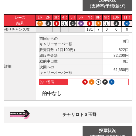
（支持率/予想/並び）
1R
2R
3R
4R
5R
6R
7R
8R
9R
10R
11R
レース
結果
7
2
3
1
2
9
3
7
1
2
4
残りチャンス数
181
7
0
0
0
前回からの
0円
キャリーオーバー額
販売口数（1口100円）
822口
総販売金額
82,200円
総的中口数
0口
詳細
次回への
61,650円
キャリーオーバー額
的中番号
3
7
1
2
4
的中なし
チャリロト３玉野
投票状況