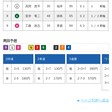
7
高間 悠平
30
福井
95
Ｓ１
１ 車輪
1
8
室井 竜二
48
徳島
65
Ｓ２
１／２車輪
6
9
工藤 政志
39
青森
84
Ｓ２
１／４車輪
8
周回予想
9
8
3
6
2
7
4
1
5
2枠連
2車連
3連勝
ワイ
複
2=5
130円
複
2=7
130円
複
2=3=7
390円
2=7
2=3
単
2-5
180円
単
2-7
170円
単
2-7-3
570円
3=7
ページTOPへ戻る