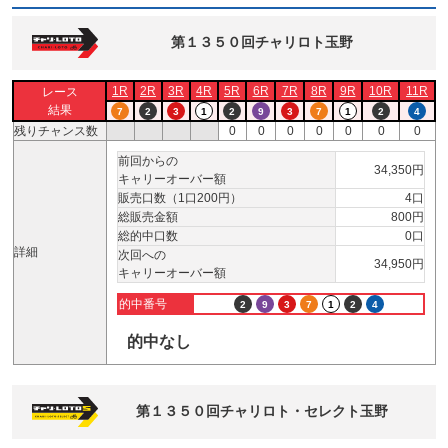
第１３５０回チャリロト玉野
1R
2R
3R
4R
5R
6R
7R
8R
9R
10R
11R
レース
結果
7
2
3
1
2
9
3
7
1
2
4
残りチャンス数
0
0
0
0
0
0
0
前回からの
34,350円
キャリーオーバー額
販売口数（1口200円）
4口
総販売金額
800円
総的中口数
0口
詳細
次回への
34,950円
キャリーオーバー額
的中番号
2
9
3
7
1
2
4
的中なし
第１３５０回チャリロト・セレクト玉野