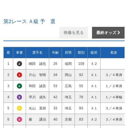
第2レース Ａ級 予 選
映像を見る
最終オッズ
着
車番
選手名
年齢
府県
期別
級班
着差
1
嶋田 誠也
26
福岡
109
Ａ２
2
2
片山 智晴
34
岡山
92
Ａ１
３／４車身
3
3
和田 誠吾
53
広島
55
Ａ１
１／２車身
6
4
早川 成矢
42
埼玉
78
Ａ１
１／４車輪
9
5
丸山 直樹
33
埼玉
93
Ａ１
３／４車身
5
6
薮 謙治
40
京都
83
Ａ２
３／４車身
8