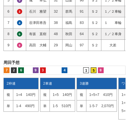
5
城 幸弘
32
山梨
96
Ｓ２
１／２車輪
9
6
石川 雅望
32
群馬
91
Ｓ２
１／２車輪
3
7
谷津田将吾
38
福島
83
Ｓ２
１ 車輪
4
8
有坂 直樹
48
秋田
64
Ｓ２
１／２車身
6
9
高田 大輔
29
岡山
97
Ｓ２
大差
8
周回予想
7
2
6
9
3
4
8
1
5
2枠連
2車連
3連勝
ワイ
複
1=4
140円
複
1=5
140円
複
1=5=7
410円
1=5
1=7
単
1-4
490円
単
1-5
510円
単
1-5-7
2,070円
5=7