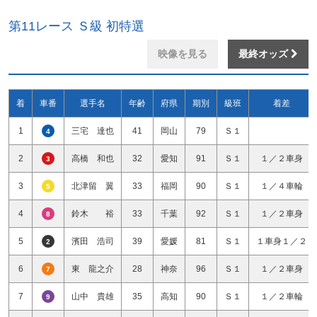
第11レース Ｓ級 初特選
映像を見る
最終オッズ
着
車番
選手名
年齢
府県
期別
級班
着差
1
三宅 達也
41
岡山
79
Ｓ１
4
2
高橋 和也
32
愛知
91
Ｓ１
１／２車身
3
3
北津留 翼
33
福岡
90
Ｓ１
１／４車輪
5
4
鈴木 裕
33
千葉
92
Ｓ１
１／２車身
8
5
濱田 浩司
39
愛媛
81
Ｓ１
１車身１／２
2
6
東 龍之介
28
神奈
96
Ｓ１
１／２車身
7
7
山中 貴雄
35
高知
90
Ｓ１
１／２車輪
9