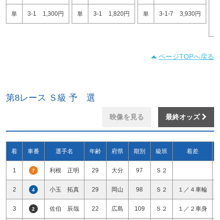
3
単
3-1
1,300円
単
3-1
1,820円
単
3-1-7
3,930円
1
ページTOPへ戻る
第8レース Ｓ級 予 選
映像を見る
最終オッズ
着
車番
選手名
年齢
府県
期別
級班
着差
1
利根 正明
29
大分
97
Ｓ２
7
2
小玉 拓真
29
岡山
98
Ｓ２
１／４車輪
4
3
佐伯 辰哉
22
広島
109
Ｓ２
１／２車身
2