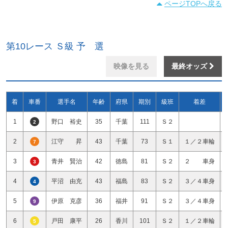
ページTOPへ戻る
第10レース Ｓ級 予 選
映像を見る
最終オッズ
着
車番
選手名
年齢
府県
期別
級班
着差
1
野口 裕史
35
千葉
111
Ｓ２
2
2
江守 昇
43
千葉
73
Ｓ１
１／２車輪
7
3
青井 賢治
42
徳島
81
Ｓ２
２ 車身
3
4
平沼 由充
43
福島
83
Ｓ２
３／４車身
4
5
伊原 克彦
36
福井
91
Ｓ２
３／４車身
9
6
戸田 康平
26
香川
101
Ｓ２
１／２車輪
5