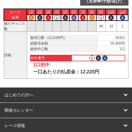
（支持率/予想/並び）
1R
2R
3R
4R
5R
6R
7R
8R
9R
10R
11R
レース
結果
7
2
3
1
2
9
3
7
1
2
4
残りチャンス
48
32
1
数
販売口数（1口100円）
163口
総販売金額
16,300円
総的中口数
1口
詳細
的中番号
1
2
4
1口的中
一口あたりの払戻金：12,220円
はじめての方へ
はじめての方へ
開催カレンダー
競輪
レース情報