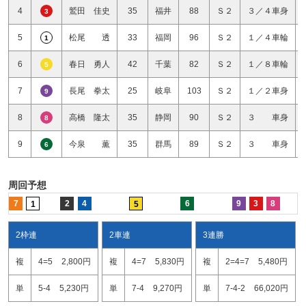
4
鷲田 佳史
35
福井
88
Ｓ２
３／４車身
3
5
松尾 透
33
福岡
96
Ｓ２
１／４車輪
1
6
春日 勇人
42
千葉
82
Ｓ２
１／８車輪
5
7
長尾 拳太
25
岐阜
103
Ｓ２
１／２車身
9
8
高橋 隆太
35
静岡
90
Ｓ２
３ 車身
8
9
今泉 薫
35
群馬
89
Ｓ２
３ 車身
6
周回予想
7
2
4
6
9
3
8
1
5
2枠連
2車連
3連勝
複
4=5
2,800円
複
4=7
5,830円
複
2=4=7
5,480円
単
5-4
5,230円
単
7-4
9,270円
単
7-4-2
66,020円