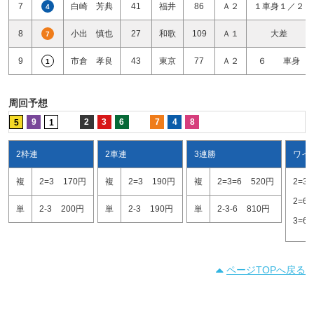
7
白崎 芳典
41
福井
86
Ａ２
１車身１／２
4
8
小出 慎也
27
和歌
109
Ａ１
大差
7
9
市倉 孝良
43
東京
77
Ａ２
６ 車身
1
周回予想
9
2
3
6
7
4
8
5
1
2枠連
2車連
3連勝
ワイ
複
2=3
170円
複
2=3
190円
複
2=3=6
520円
2=3
2=6
単
2-3
200円
単
2-3
190円
単
2-3-6
810円
3=6
ページTOPへ戻る