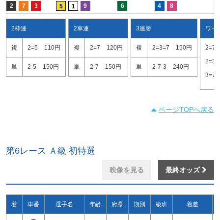
2
7
3
9
6
4
8
5
1
2枠連
2車連
3連勝
ワイ
複
2=5
110円
複
2=7
120円
複
2=3=7
150円
2=7
2=3
単
2-5
150円
単
2-7
150円
単
2-7-3
240円
3=7
ページTOPへ戻る
第6レース Ａ級 初特選
映像を見る
最終オッズ
着
車番
選手名
年齢
府県
期別
級班
着差