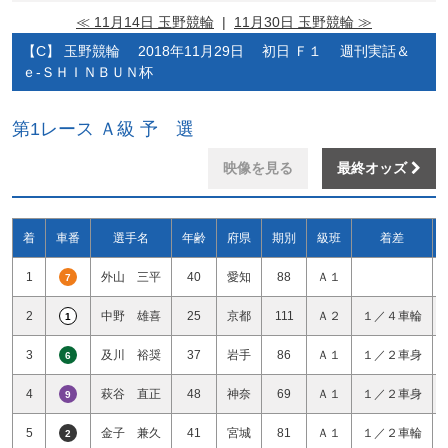
≪ 11月14日 玉野競輪
|
11月30日 玉野競輪 ≫
【C】 玉野競輪 2018年11月29日 初日 Ｆ１ 週刊実話＆
ｅ‐ＳＨＩＮＢＵＮ杯
第1レース Ａ級 予 選
映像を見る
最終オッズ
着
車番
選手名
年齢
府県
期別
級班
着差
1
外山 三平
40
愛知
88
Ａ１
7
2
中野 雄喜
25
京都
111
Ａ２
１／４車輪
1
3
及川 裕奨
37
岩手
86
Ａ１
１／２車身
6
4
萩谷 直正
48
神奈
69
Ａ１
１／２車身
9
5
金子 兼久
41
宮城
81
Ａ１
１／２車輪
2