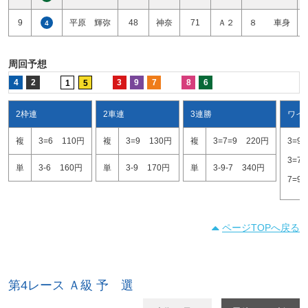
9
平原 輝弥
48
神奈
71
Ａ２
８ 車身
4
周回予想
4
2
3
9
7
8
6
1
5
2枠連
2車連
3連勝
ワイ
複
3=6
110円
複
3=9
130円
複
3=7=9
220円
3=9
3=7
単
3-6
160円
単
3-9
170円
単
3-9-7
340円
7=9
ページTOPへ戻る
第4レース Ａ級 予 選