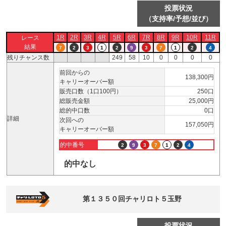
投票状況
（支持率/予想/並び）
1R
2R
3R
4R
5R
6R
7R
8R
9R
10R
11R
レース
結果
7
2
3
1
2
9
3
7
1
2
4
残りチャンス数
249
58
10
0
0
0
0
前回からの
138,300円
キャリーオーバー額
販売口数（1口100円）
250口
総販売金額
25,000円
総的中口数
0口
詳細
次回への
157,050円
キャリーオーバー額
的中番号
2
9
3
7
1
2
4
的中なし
第１３５０回チャリロト５玉野
投票状況