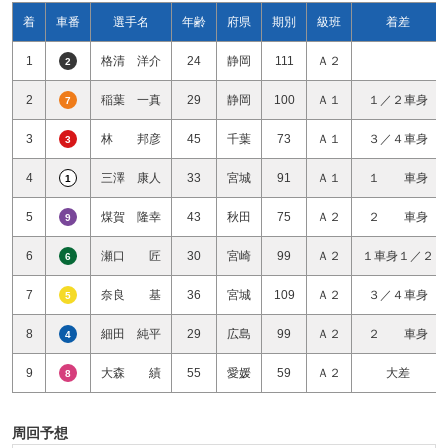
着
車番
選手名
年齢
府県
期別
級班
着差
1
格清 洋介
24
静岡
111
Ａ２
2
2
稲葉 一真
29
静岡
100
Ａ１
１／２車身
7
3
林 邦彦
45
千葉
73
Ａ１
３／４車身
3
4
三澤 康人
33
宮城
91
Ａ１
１ 車身
1
5
煤賀 隆幸
43
秋田
75
Ａ２
２ 車身
9
6
瀬口 匠
30
宮崎
99
Ａ２
１車身１／２
6
7
奈良 基
36
宮城
109
Ａ２
３／４車身
5
8
細田 純平
29
広島
99
Ａ２
２ 車身
4
9
大森 績
55
愛媛
59
Ａ２
大差
8
周回予想