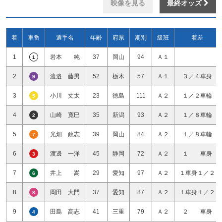
映像を見る
最終オッズ
着
車番
選手名
年齢
府県
期別
級班
着差
1
岩本 純
37
岡山
94
Ａ１
1
2
渡邉 藤男
52
栃木
57
Ａ１
３／４車身
9
3
小川 丈太
23
徳島
111
Ａ２
１／２車輪
5
4
山崎 寛巳
35
新潟
93
Ａ２
１／８車輪
2
5
光畑 政志
39
岡山
84
Ａ２
１／８車輪
7
6
渡邊 一洋
45
静岡
72
Ａ２
１ 車身
3
7
井上 嵩
29
愛知
97
Ａ２
１車身１／２
6
8
岡田 大門
37
愛知
87
Ａ２
１車身１／２
8
9
田島 高志
41
三重
79
Ａ２
２ 車身
4