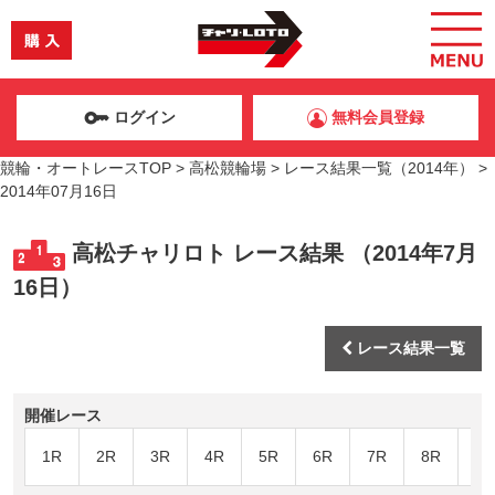
ログイン
無料会員登録
競輪・オートレースTOP
>
高松競輪場
>
レース結果一覧（2014年）
>
2014年07月16日
高松チャリロト レース結果 （2014年7月
16日）
レース結果一覧
開催レース
1R
2R
3R
4R
5R
6R
7R
8R
9R