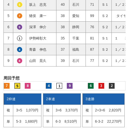
4
坂上 忠克
40
石川
71
Ｓ１
１／２車
5
5
猪俣 康一
38
愛知
99
Ｓ２
タイヤ
7
6
深澤 伸介
38
静岡
76
Ｓ２
１／２車
9
7
伊勢崎彰大
35
千葉
81
Ｓ１
１ 車
1
8
青森 伸也
37
福島
87
Ｓ２
１／２車
4
9
山田 晃久
39
石川
77
Ｓ２
１／２車
8
周回予想
7
8
4
9
6
3
2
5
1
2枠連
2車連
3連勝
複
3=5
1,070円
複
3=6
3,370円
複
2=3=6
2,820円
単
5-3
1,680円
単
6-3
8,510円
単
6-3-2
22,270円