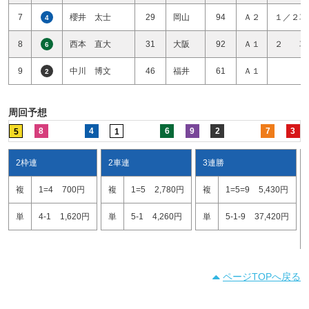
7
櫻井 太士
29
岡山
94
Ａ２
１／２車
4
8
西本 直大
31
大阪
92
Ａ１
２ 車
6
9
中川 博文
46
福井
61
Ａ１
2
周回予想
8
4
6
9
2
7
3
5
1
2枠連
2車連
3連勝
複
1=4
700円
複
1=5
2,780円
複
1=5=9
5,430円
単
4-1
1,620円
単
5-1
4,260円
単
5-1-9
37,420円
ページTOPへ戻る