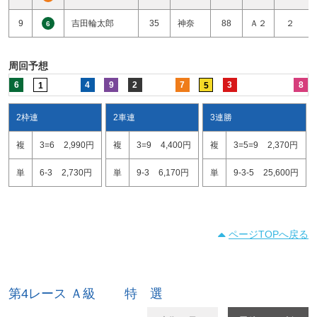
9
吉田輪太郎
35
神奈
88
Ａ２
２ 
6
周回予想
6
4
9
2
7
3
8
1
5
2枠連
2車連
3連勝
複
3=6
2,990円
複
3=9
4,400円
複
3=5=9
2,370円
単
6-3
2,730円
単
9-3
6,170円
単
9-3-5
25,600円
ページTOPへ戻る
第4レース Ａ級 特 選