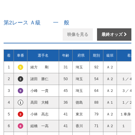
第2レース Ａ級 一 般
映像を見る
最終オッズ
着
車番
選手名
年齢
府県
期別
級班
着差
1
緒方 剛
31
埼玉
92
Ａ２
5
2
諸田 勝仁
50
埼玉
54
Ａ２
１／４
2
3
小峰 一貴
45
埼玉
64
Ａ２
３／４
9
4
高田 大輔
36
徳島
88
Ａ１
１／２
1
5
小林 高志
41
東京
79
Ａ２
１車身１
3
6
組橋 一高
41
香川
71
Ａ２
１ 
8