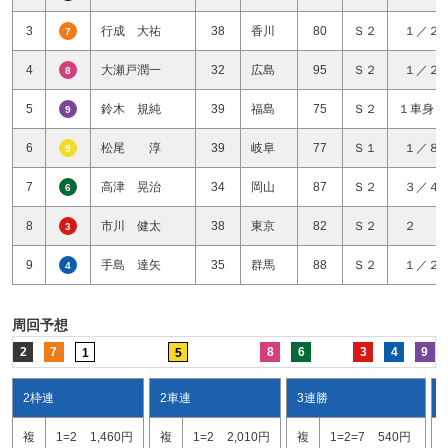
3
行成 大祐
38
香川
80
Ｓ２
１／２
7
4
大瀬戸潤一
32
広島
95
Ｓ２
１／２
8
5
鈴木 規純
39
福島
75
Ｓ２
１車身１
9
6
松尾 淳
39
岐阜
77
Ｓ１
１／８
5
7
高津 晃治
34
岡山
87
Ｓ２
３／４
6
8
市川 健太
38
東京
82
Ｓ２
２ 
3
9
手島 達矢
35
群馬
88
Ｓ２
１／２
4
周回予想
2
7
8
6
3
4
9
1
5
2枠連
2車連
3連勝
複
1=2
1,460円
複
1=2
2,010円
複
1=2=7
540円