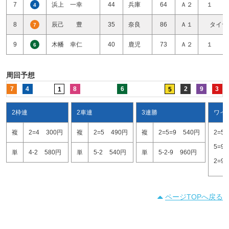
7
浜上 一幸
44
兵庫
64
Ａ２
１ 
4
8
辰己 豊
35
奈良
86
Ａ１
タイヤ
7
9
木幡 幸仁
40
鹿児
73
Ａ２
１ 
6
周回予想
7
4
8
6
2
9
3
1
5
2枠連
2車連
3連勝
ワイ
複
2=4
300円
複
2=5
490円
複
2=5=9
540円
2=5
5=9
単
4-2
580円
単
5-2
540円
単
5-2-9
960円
2=9
ページTOPへ戻る