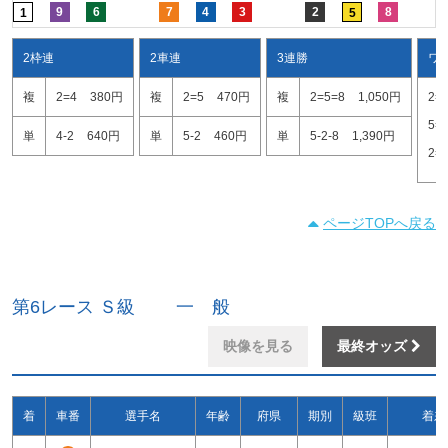
9
6
7
4
3
2
8
1
5
2枠連
2車連
3連勝
ワ
複
2=4
380円
複
2=5
470円
複
2=5=8
1,050円
2=
5=
単
4-2
640円
単
5-2
460円
単
5-2-8
1,390円
2=
ページTOPへ戻る
第6レース Ｓ級 一 般
映像を見る
最終オッズ
着
車番
選手名
年齢
府県
期別
級班
着差