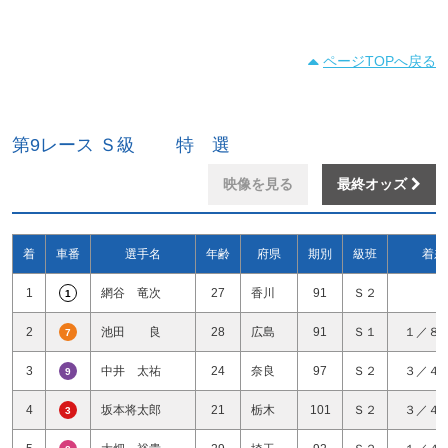
ページTOPへ戻る
第9レース Ｓ級 特 選
映像を見る
最終オッズ
着
車番
選手名
年齢
府県
期別
級班
着差
1
網谷 竜次
27
香川
91
Ｓ２
1
2
池田 良
28
広島
91
Ｓ１
１／８
7
3
中井 太祐
24
奈良
97
Ｓ２
３／４
9
4
坂本将太郎
21
栃木
101
Ｓ２
３／４
3