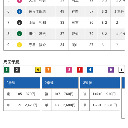
5
大畑 裕貴
29
埼玉
92
Ｓ２
１／４
8
6
佐々木龍也
49
神奈
57
Ｓ２
１車身１
4
7
上田 裕和
33
三重
86
Ｓ２
２ 
2
8
田中 雅史
37
愛知
79
Ｓ２
１／４
6
9
守谷 陽介
34
岡山
87
Ｓ１
７ 
5
周回予想
6
2
7
8
3
4
9
5
1
2枠連
2車連
3連勝
ワ
複
1=5
870円
複
1=7
760円
複
1=7=9
910円
1
1
単
1-5
2,420円
単
1-7
2,680円
単
1-7-9
6,270円
7