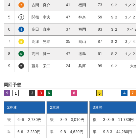
4
古閑 良介
41
福岡
73
Ｓ２
１／２車
7
5
関根 幸夫
47
神奈
59
Ｓ２
１／２車
1
6
高田 真幸
37
福岡
83
Ｓ２
タイヤ
4
7
高津 晃治
35
岡山
87
Ｓ２
３／４車
5
8
高田 健一
47
徳島
61
Ｓ２
１／２車
6
9
藤井 栄二
24
兵庫
99
Ｓ２
大差
2
周回予想
9
2
3
6
8
4
7
1
5
2枠連
2車連
3連勝
複
6=6
2,780円
複
8=9
3,010円
複
3=8=9
11,730円
単
6-6
3,230円
単
9-8
4,620円
単
9-8-3
44,260円