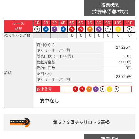
投票状況
（支持率/予想/並び）
1R
2R
3R
4R
5R
6R
7R
8R
9R
10R
11R
レース
結果
1
4
9
4
3
3
7
9
1
5
1
残りチャンス数
0
0
0
0
0
0
0
前回からの
27,225円
キャリーオーバー額
販売口数（1口100円）
20口
総販売金額
2,000円
総的中口数
0口
詳細
次回への
28,725円
キャリーオーバー額
的中番号
3
3
7
9
1
5
1
的中なし
第５７３回チャリロト５高松
投票状況