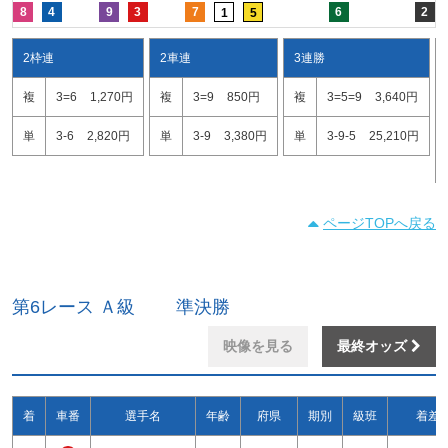
8
4
9
3
7
6
2
1
5
2枠連
2車連
3連勝
複
3=6
1,270円
複
3=9
850円
複
3=5=9
3,640円
単
3-6
2,820円
単
3-9
3,380円
単
3-9-5
25,210円
ページTOPへ戻る
第6レース Ａ級 準決勝
映像を見る
最終オッズ
着
車番
選手名
年齢
府県
期別
級班
着差