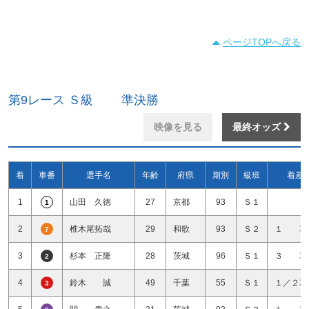
ページTOPへ戻る
第9レース Ｓ級 準決勝
映像を見る
最終オッズ
着
車番
選手名
年齢
府県
期別
級班
着差
1
山田 久徳
27
京都
93
Ｓ１
1
2
椎木尾拓哉
29
和歌
93
Ｓ２
１ 車
7
3
杉本 正隆
28
茨城
96
Ｓ１
３ 車
2
4
鈴木 誠
49
千葉
55
Ｓ１
１／２車
3