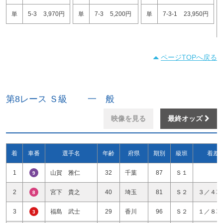
単
5-3
3,970円
単
7-3
5,200円
単
7-3-1
23,950円
ページTOPへ戻る
第8レース Ｓ級 一 般
映像を見る
最終オッズ
着
車番
選手名
年齢
府県
期別
級班
着差
1
山賀 雅仁
32
千葉
87
Ｓ１
9
2
宮下 貴之
40
埼玉
81
Ｓ２
３／４車
8
3
福島 武士
29
香川
96
Ｓ２
１／８車
3