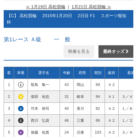
≪ 1月19日 高松競輪
|
1月21日 高松競輪 ≫
【C】 高松競輪 2015年1月20日 2日目 F1 スポーツ報知
杯
第1レース Ａ級 一 般
映像を見る
最終オッズ
着
車番
選手名
年齢
府県
期別
級班
着差
1
取鳥 敬一
43
岡山
69
Ａ２
1
2
柴田 祐也
31
岐阜
94
Ａ１
３／４車
5
3
竹本 裕司
40
香川
82
Ａ２
１／８車
4
4
西川 弘資
46
三重
66
Ａ２
１／２車
2
5
後藤 祐貴
24
兵庫
103
Ａ２
３／４車
9