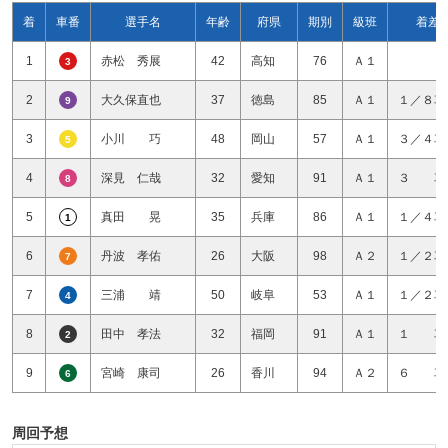
着
車番
選手名
年齢
府県
期別
級班
着差
1
赤松 秀展
42
高知
76
Ａ１
3
2
大久保直也
37
徳島
85
Ａ１
１／８車
9
3
小川 巧
48
岡山
57
Ａ１
３／４車
5
4
深見 仁哉
32
愛知
91
Ａ１
３ 車
8
5
真田 晃
35
兵庫
86
Ａ１
１／４車
1
6
丹波 孝佑
26
大阪
98
Ａ２
１／２車
7
7
三浦 靖
50
岐阜
53
Ａ１
１／２車
4
8
田中 孝法
32
福岡
91
Ａ１
１ 車
2
9
宮崎 康司
26
香川
94
Ａ２
６ 車
6
周回予想