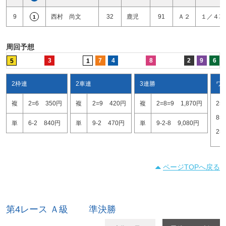
9
西村 尚文
32
鹿児
91
Ａ２
１／４車
1
周回予想
3
7
4
8
2
9
6
5
1
2枠連
2車連
3連勝
ワ
複
2=6
350円
複
2=9
420円
複
2=8=9
1,870円
2=
8=
単
6-2
840円
単
9-2
470円
単
9-2-8
9,080円
2=
ページTOPへ戻る
第4レース Ａ級 準決勝