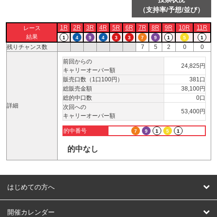
（支持率/予想/並び）
1R
2R
3R
4R
5R
6R
7R
8R
9R
10R
11R
レース
結果
1
4
9
4
3
3
7
9
1
5
1
残りチャンス数
7
5
2
0
0
前回からの
24,825円
キャリーオーバー額
販売口数（1口100円）
381口
総販売金額
38,100円
総的中口数
0口
詳細
次回への
53,400円
キャリーオーバー額
的中番号
7
9
1
5
1
的中なし
はじめての方へ
はじめての方へ
開催カレンダー