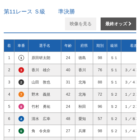
第11レース Ｓ級 準決勝
映像を見る
最終オッズ
着
車番
選手名
年齢
府県
期別
級班
着差
1
原田研太朗
24
徳島
98
Ｓ１
1
2
香川 雄介
40
香川
76
Ｓ１
３／４車
3
3
山田 敦也
31
北海
88
Ｓ１
３／４車
2
4
野木 義規
42
北海
72
Ｓ２
１／２車
7
5
竹村 勇祐
24
秋田
96
Ｓ２
１／２車
8
6
清水 広幸
48
愛知
57
Ｓ２
１／８車
4
7
角 令央奈
27
兵庫
98
Ｓ２
１／４車
6