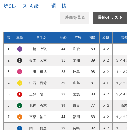
第3レース Ａ級 選 抜
映像を見る
最終オッズ
着
車番
選手名
年齢
府県
期別
級班
着差
1
三橋 政弘
44
和歌
69
Ａ２
9
2
鈴木 宏幸
31
愛知
89
Ａ２
３／４車
2
3
山田 裕哉
28
岐阜
98
Ａ２
１／８車
8
4
中石 昌芳
39
広島
81
Ａ１
１／２車
5
5
三好 陽一
33
愛媛
88
Ａ２
３／４車
3
6
肥後 勇志
39
奈良
77
Ａ２
微差
6
7
南部 祐二
44
福岡
68
Ａ２
１／２車
7
8
関 博之
39
長崎
82
Ａ２
１ 車
4