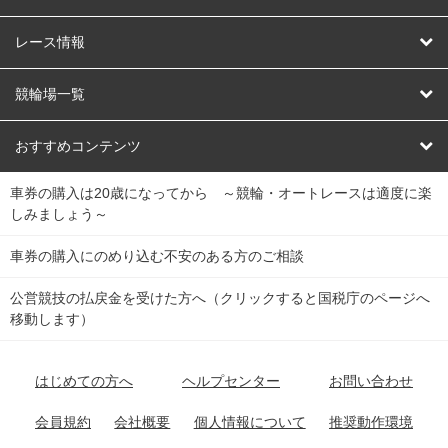
競輪
レース情報
オートレース
レース予想
競輪場一覧
競輪くじ
レース結果
北日本
函館競輪場
青森競輪場
いわき平競輪場
おすすめコンテンツ
車券の購入は20歳になってから ～競輪・オートレースは適度に楽
Dokanto!
キャリーオーバー一覧
関
競輪選手情報
弥彦競輪場
前橋競輪場
取手競輪場
宇都宮競輪場
しみましょう～
東
大宮競輪場
西武園競輪場
京王閣競輪場
立川競輪場
チャリロトプラザ
Perfecta Navi
車券の購入にのめり込む不安のある方のご相談
南
松戸競輪場
千葉競輪場
川崎競輪場
平塚競輪場
公営競技の払戻金を受けた方へ（クリックすると国税庁のページへ
netkeirin
関
移動します）
小田原競輪場
伊東競輪場
静岡競輪場
東
ケイリンガル
中
名古屋競輪場
岐阜競輪場
大垣競輪場
豊橋競輪場
はじめての方へ
ヘルプセンター
お問い合わせ
部
チャリレンジャー
富山競輪場
松阪競輪場
四日市競輪場
会員規約
会社概要
個人情報について
推奨動作環境