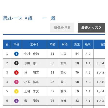
第2レース Ａ級 一 般
映像を見る
最終オッズ
着
車番
選手名
年齢
府県
期別
級班
着差
1
中村 俊治
51
山口
54
Ａ２
4
2
永田 修一
33
熊本
90
Ａ１
３／４車
2
3
林 明宏
38
高知
79
Ａ２
１／８車
3
4
小玉 拓真
25
岡山
98
Ａ２
１／８車
8
5
上村 常文
47
熊本
59
Ａ２
１／４車
5
6
藪 謙治
36
京都
83
Ａ１
１／２車
9