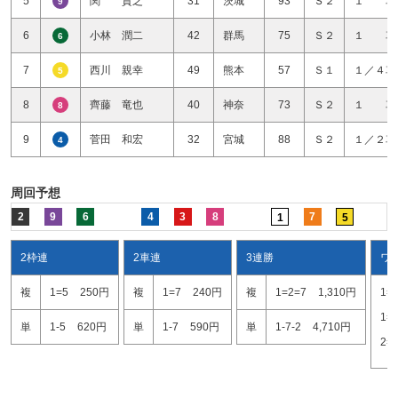
5
関 貴之
31
茨城
93
Ｓ２
１ 車
9
6
小林 潤二
42
群馬
75
Ｓ２
１ 車
6
7
西川 親幸
49
熊本
57
Ｓ１
１／４車
5
8
齊藤 竜也
40
神奈
73
Ｓ２
１ 車
8
9
菅田 和宏
32
宮城
88
Ｓ２
１／２車
4
周回予想
2
9
6
4
3
8
7
1
5
2枠連
2車連
3連勝
ワ
複
1=5
250円
複
1=7
240円
複
1=2=7
1,310円
1=
1=
単
1-5
620円
単
1-7
590円
単
1-7-2
4,710円
2=