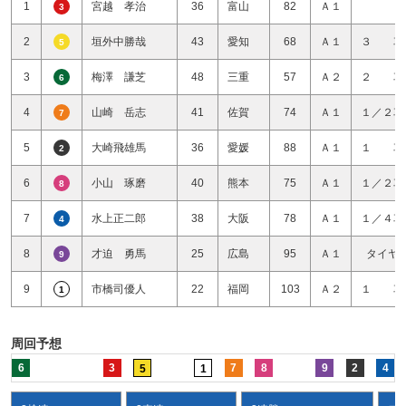
1
宮越 孝治
36
富山
82
Ａ１
3
2
垣外中勝哉
43
愛知
68
Ａ１
３ 車
5
3
梅澤 謙芝
48
三重
57
Ａ２
２ 車
6
4
山崎 岳志
41
佐賀
74
Ａ１
１／２車
7
5
大崎飛雄馬
36
愛媛
88
Ａ１
１ 車
2
6
小山 琢磨
40
熊本
75
Ａ１
１／２車
8
7
水上正二郎
38
大阪
78
Ａ１
１／４車
4
8
才迫 勇馬
25
広島
95
Ａ１
タイヤ
9
9
市橋司優人
22
福岡
103
Ａ２
１ 車
1
周回予想
6
3
7
8
9
2
4
5
1