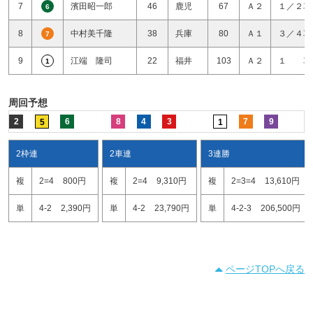
7
濱田昭一郎
46
鹿児
67
Ａ２
１／２車
6
8
中村美千隆
38
兵庫
80
Ａ１
３／４車
7
9
江端 隆司
22
福井
103
Ａ２
１ 車
1
周回予想
2
6
8
4
3
7
9
5
1
2枠連
2車連
3連勝
複
2=4
800円
複
2=4
9,310円
複
2=3=4
13,610円
単
4-2
2,390円
単
4-2
23,790円
単
4-2-3
206,500円
ページTOPへ戻る