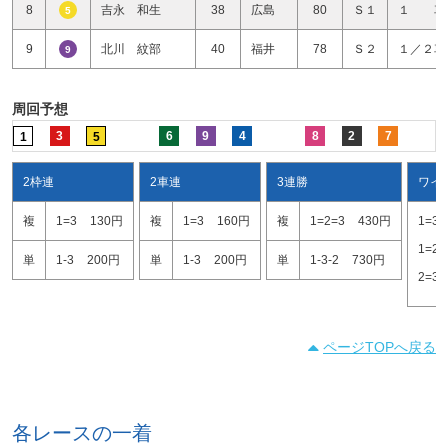
8
吉永 和生
38
広島
80
Ｓ１
１ 車
5
9
北川 紋部
40
福井
78
Ｓ２
１／２車
9
周回予想
3
6
9
4
8
2
7
1
5
2枠連
2車連
3連勝
ワイ
複
1=3
130円
複
1=3
160円
複
1=2=3
430円
1=3
1=2
単
1-3
200円
単
1-3
200円
単
1-3-2
730円
2=3
ページTOPへ戻る
各レースの一着