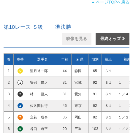
ページTOPへ戻る
第10レース Ｓ級 準決勝
映像を見る
最終オッズ
着
車番
選手名
年齢
府県
期別
級班
着差
1
望月裕一郎
44
静岡
65
Ｓ１
5
2
安部 貴之
31
宮城
92
Ｓ１
１ 車
1
3
林 巨人
31
愛知
91
Ｓ１
１／４車
2
4
佐久間仙行
46
東京
62
Ｓ１
１ 車
4
5
立花 成泰
36
岡山
82
Ｓ１
１／２車
7
6
谷口 遼平
20
三重
103
Ｓ２
１／２車
6