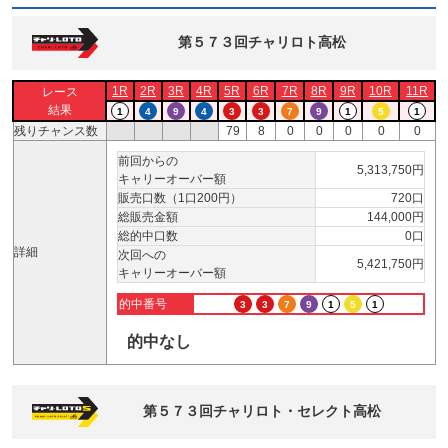
第５７３回チャリロト高松
1R
2R
3R
4R
5R
6R
7R
8R
9R
10R
11R
レース
結果
1
4
9
4
3
3
7
9
1
5
1
残りチャンス数
79
8
0
0
0
0
0
前回からの
5,313,750円
キャリーオーバー額
販売口数（1口200円）
720口
総販売金額
144,000円
総的中口数
0口
詳細
次回への
5,421,750円
キャリーオーバー額
的中番号
3
3
7
9
1
5
1
的中なし
第５７３回チャリロト・セレクト高松