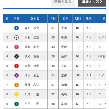
映像を見る
最終オッズ
着
車番
選手名
年齢
府県
期別
級班
着差
1
森安 崇之
37
香川
84
Ａ２
4
2
木村 浩宣
28
香川
97
Ａ１
１／２
1
3
武智 尚之
43
愛媛
70
Ａ２
４ 
8
4
成松 春樹
28
佐賀
93
Ａ１
１車身１
2
5
大井 啓世
49
奈良
58
Ａ１
１／８
3
6
畑段 嵐士
24
京都
105
Ａ２
１／４
9
7
長野 和弘
37
福岡
82
Ａ１
１／４
7
8
川島 勝
32
長崎
89
Ａ１
２ 
5
9
西田 潤
48
富山
63
Ａ２
３／４
6