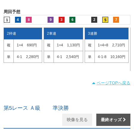
周回予想
4
8
9
3
6
2
7
1
5
2枠連
2車連
3連勝
複
1=4
690円
複
1=4
1,130円
複
1=4=8
2,710円
単
4-1
2,280円
単
4-1
2,540円
単
4-1-8
10,160円
ページTOPへ戻る
第5レース Ａ級 準決勝
映像を見る
最終オッズ