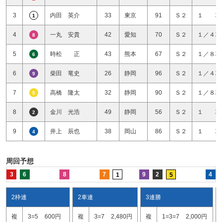
3
内田 英介
33
東京
91
Ｓ２
１ 車
1
4
一丸 安貴
42
愛知
70
Ｓ２
１／４車
8
5
時松 正
43
熊本
67
Ｓ２
１／８車
6
6
柴田 竜史
26
静岡
96
Ｓ２
１／４車
9
7
高橋 隆太
32
静岡
90
Ｓ２
１／８車
5
8
金川 光浩
49
静岡
56
Ｓ２
１ 車
2
9
井上 辰也
38
岡山
86
Ｓ２
１ 車
4
周回予想
3
6
8
7
9
2
4
1
5
2枠連
2車連
3連勝
複
3=5
600円
複
3=7
2,480円
複
1=3=7
2,000円