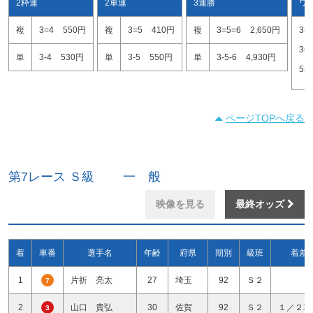
2枠連
2車連
3連勝
ワ
複
3=4
550円
複
3=5
410円
複
3=5=6
2,650円
3=
3=
単
3-4
530円
単
3-5
550円
単
3-5-6
4,930円
5=
ページTOPへ戻る
第7レース Ｓ級 一 般
映像を見る
最終オッズ
着
車番
選手名
年齢
府県
期別
級班
着差
1
片折 亮太
27
埼玉
92
Ｓ２
7
2
山口 貴弘
30
佐賀
92
Ｓ２
１／２車
3