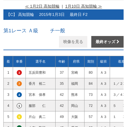
≪ 1月2日 高知競輪
|
1月10日 高知競輪 ≫
【C】 高知競輪 2015年1月3日 最終日 F2
第1レース Ａ級 チ一般
映像を見る
最終オッズ
着
車番
選手名
年齢
府県
期別
級班
着差
1
五反田豊和
37
宮崎
80
Ａ３
3
2
香月 裕二
35
福岡
84
Ａ３
１／２車
7
3
宮本 保孝
42
熊本
73
Ａ３
３／４車
4
4
服部 仁
42
岡山
72
Ａ３
５ 車
1
5
片山 眞二
49
大阪
57
Ａ３
１ 車
5