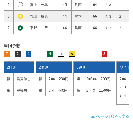
5
浜上 一幸
45
兵庫
64
Ａ３
１ 車
1
6
丸山 辰男
44
熊本
66
Ａ３
３ 車
5
7
平野 豊
44
兵庫
66
Ａ３
３ 車
6
周回予想
7
2
4
6
3
1
5
2枠連
2車連
3連勝
ワイド
複
発売無し
複
2=4
230円
複
2=3=4
790円
2=4
1
2=3
3
単
発売無し
単
2-4
440円
単
2-4-3
1,500円
3=4
8
ページTOPへ戻る