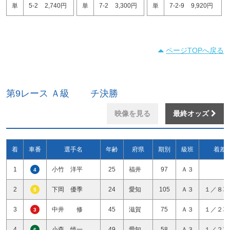
単
5-2
2,740円
単
7-2
3,300円
単
7-2-9
9,920円
ページTOPへ戻る
第9レース Ａ級 チ決勝
映像を見る
最終オッズ
着
車番
選手名
年齢
府県
期別
級班
着差
1
小竹 洋平
25
福井
97
Ａ３
4
2
下岡 優季
24
愛知
105
Ａ３
１／８車
5
3
中井 修
45
滋賀
75
Ａ３
１／２車
3
4
小森 慎一
49
愛知
58
Ａ３
１／２車
6