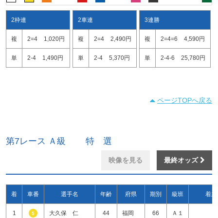
2枠連
2車連
3連勝
複
2=4
1,020円
複
2=4
2,490円
複
2=4=6
4,590円
単
2-4
1,490円
単
2-4
5,370円
単
2-4-6
25,780円
ページTOPへ戻る
第7レース Ａ級 特 選
映像を見る
最終オッズ
着
車番
選手名
年齢
府県
期別
級班
着差
1
大久保 仁
44
福岡
66
Ａ１
5