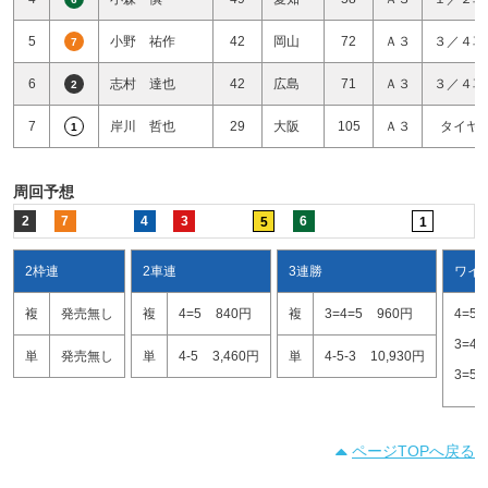
5
小野 祐作
42
岡山
72
Ａ３
３／４車
7
6
志村 達也
42
広島
71
Ａ３
３／４車
2
7
岸川 哲也
29
大阪
105
Ａ３
タイヤ
1
周回予想
2
7
4
3
6
5
1
2枠連
2車連
3連勝
ワイ
複
発売無し
複
4=5
840円
複
3=4=5
960円
4=5
3=4
単
発売無し
単
4-5
3,460円
単
4-5-3
10,930円
3=5
ページTOPへ戻る