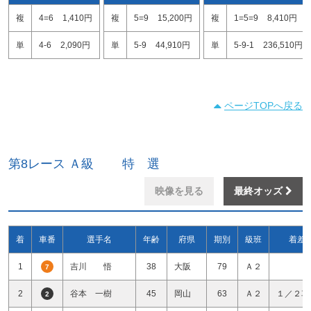
複
4=6
1,410円
複
5=9
15,200円
複
1=5=9
8,410円
単
4-6
2,090円
単
5-9
44,910円
単
5-9-1
236,510円
ページTOPへ戻る
第8レース Ａ級 特 選
映像を見る
最終オッズ
着
車番
選手名
年齢
府県
期別
級班
着差
1
吉川 悟
38
大阪
79
Ａ２
7
2
谷本 一樹
45
岡山
63
Ａ２
１／２車
2