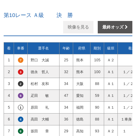
第10レース Ａ級 決 勝
映像を見る
最終オッズ
着
車番
選手名
年齢
府県
期別
級班
着差
1
野口 大誠
25
熊本
105
Ａ２
7
2
徳永 哲人
32
熊本
100
Ａ１
１／２
3
3
松村 友和
34
大阪
88
Ａ１
１／２
2
4
疋田 敏
47
愛知
59
Ａ１
１／２
9
5
原田 礼
34
福岡
90
Ａ１
１／２
1
6
高田 大輔
36
徳島
88
Ａ１
１車身１
4
7
坂田 章
29
高知
93
Ａ２
１ 
6