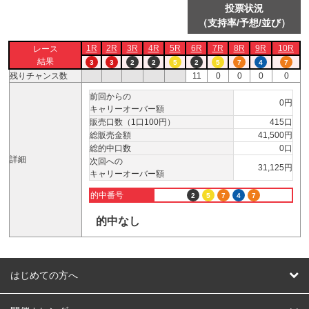
投票状況
（支持率/予想/並び）
1R
2R
3R
4R
5R
6R
7R
8R
9R
10R
レース
結果
3
3
2
2
5
2
5
7
4
7
残りチャンス数
11
0
0
0
0
前回からの
0円
キャリーオーバー額
販売口数（1口100円）
415口
総販売金額
41,500円
総的中口数
0口
詳細
次回への
31,125円
キャリーオーバー額
的中番号
2
5
7
4
7
的中なし
はじめての方へ