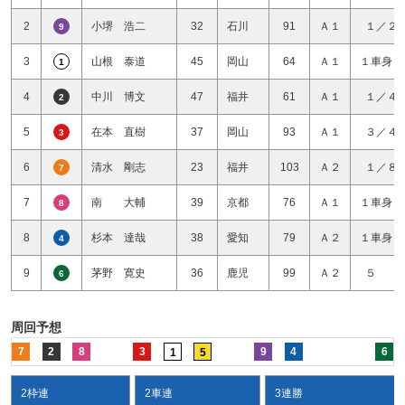
2
小堺 浩二
32
石川
91
Ａ１
１／２
9
3
山根 泰道
45
岡山
64
Ａ１
１車身１
1
4
中川 博文
47
福井
61
Ａ１
１／４
2
5
在本 直樹
37
岡山
93
Ａ１
３／４
3
6
清水 剛志
23
福井
103
Ａ２
１／８
7
7
南 大輔
39
京都
76
Ａ１
１車身１
8
8
杉本 達哉
38
愛知
79
Ａ２
１車身１
4
9
茅野 寛史
36
鹿児
99
Ａ２
５ 
6
周回予想
7
2
8
3
9
4
6
1
5
2枠連
2車連
3連勝