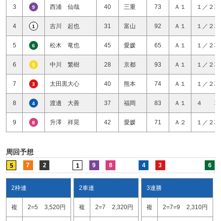
3
西浦 仙哉
40
三重
73
Ａ１
１／２車
9
4
吉川 起也
31
富山
92
Ａ１
１／２車
1
5
松木 竜也
45
愛媛
65
Ａ１
１／２車
6
6
中川 繁樹
28
京都
93
Ａ１
１／２車
5
7
太田黒大心
40
熊本
74
Ａ１
１／２車
3
8
渡邊 大善
37
福岡
83
Ａ１
４ 車
4
9
升澤 祥晃
42
愛媛
71
Ａ２
１／２車
8
周回予想
7
2
9
8
4
3
6
5
1
2枠連
2車連
3連勝
複
2=5
3,520円
複
2=7
2,320円
複
2=7=9
2,310円