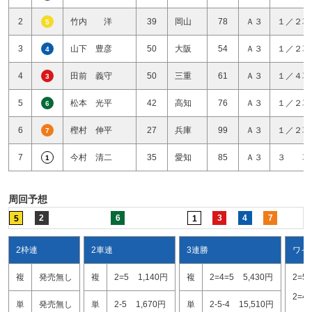
2
竹内 洋
39
岡山
78
Ａ３
１／２車
5
3
山下 豊彦
50
大阪
54
Ａ３
１／２車
4
4
田前 義守
50
三重
61
Ａ３
１／４車
3
5
松本 光平
42
高知
76
Ａ３
１／２車
6
6
樫村 伸平
27
兵庫
99
Ａ３
１／２車
7
7
今村 清二
35
愛知
85
Ａ３
３ 車
1
周回予想
2
6
3
4
7
5
1
2枠連
2車連
3連勝
ワイ
複
発売無し
複
2=5
1,140円
複
2=4=5
5,430円
2=5
2=4
単
発売無し
単
2-5
1,670円
単
2-5-4
15,510円