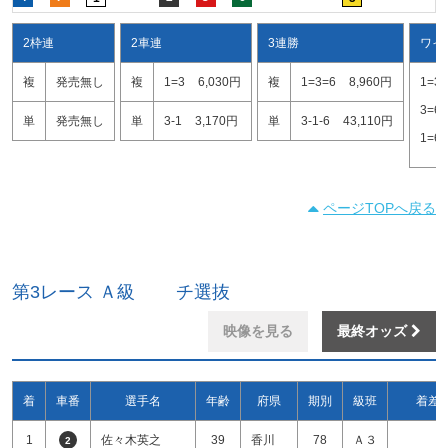
2枠連
2車連
3連勝
ワイ
複
発売無し
複
1=3
6,030円
複
1=3=6
8,960円
1=3
3=6
単
発売無し
単
3-1
3,170円
単
3-1-6
43,110円
1=6
ページTOPへ戻る
第3レース Ａ級 チ選抜
映像を見る
最終オッズ
着
車番
選手名
年齢
府県
期別
級班
着差
1
佐々木英之
39
香川
78
Ａ３
2