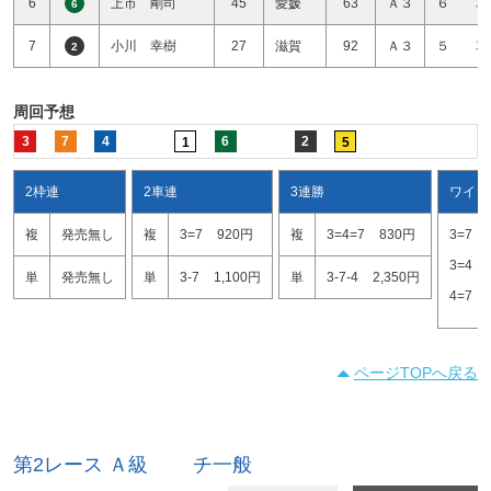
6
上市 剛司
45
愛媛
63
Ａ３
６ 車
6
7
小川 幸樹
27
滋賀
92
Ａ３
５ 車
2
周回予想
3
7
4
6
2
1
5
2枠連
2車連
3連勝
ワイド
複
発売無し
複
3=7
920円
複
3=4=7
830円
3=7
3=4
単
発売無し
単
3-7
1,100円
単
3-7-4
2,350円
4=7
ページTOPへ戻る
第2レース Ａ級 チ一般