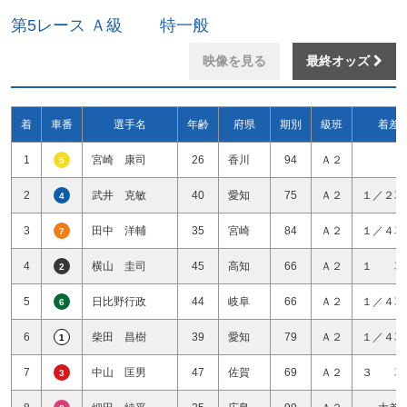
第5レース Ａ級 特一般
映像を見る
最終オッズ
着
車番
選手名
年齢
府県
期別
級班
着差
1
宮崎 康司
26
香川
94
Ａ２
5
2
武井 克敏
40
愛知
75
Ａ２
１／２車
4
3
田中 洋輔
35
宮崎
84
Ａ２
１／４車
7
4
横山 圭司
45
高知
66
Ａ２
１ 車
2
5
日比野行政
44
岐阜
66
Ａ２
１／４車
6
6
柴田 昌樹
39
愛知
79
Ａ２
１／４車
1
7
中山 匡男
47
佐賀
69
Ａ２
３ 車
3