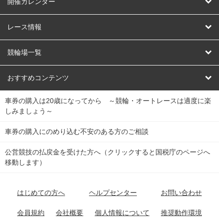
はじめての方へ
開催カレンダー
競輪
レース情報
オートレース
レース予想
競輪場一覧
競輪くじ
レース結果
北日本
函館競輪場
青森競輪場
いわき平競輪場
おすすめコンテンツ
車券の購入は20歳になってから ～競輪・オートレースは適度に楽
Dokanto!
キャリーオーバー一覧
関
競輪選手情報
弥彦競輪場
前橋競輪場
取手競輪場
宇都宮競輪場
しみましょう～
東
大宮競輪場
西武園競輪場
京王閣競輪場
立川競輪場
チャリロトプラザ
Perfecta Navi
車券の購入にのめり込む不安のある方のご相談
南
松戸競輪場
千葉競輪場
川崎競輪場
平塚競輪場
公営競技の払戻金を受けた方へ（クリックすると国税庁のページへ
netkeirin
関
移動します）
小田原競輪場
伊東競輪場
静岡競輪場
東
ケイリンガル
中
名古屋競輪場
岐阜競輪場
大垣競輪場
豊橋競輪場
はじめての方へ
ヘルプセンター
お問い合わせ
部
チャリレンジャー
富山競輪場
松阪競輪場
四日市競輪場
会員規約
会社概要
個人情報について
推奨動作環境