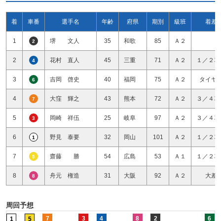
着
車番
選手名
年齢
府県
期別
級班
着差
1
堺 文人
35
和歌
85
Ａ２
2
2
花村 直人
45
三重
71
Ａ２
１／２車
4
3
吉岡 啓史
40
福岡
75
Ａ２
タイヤ
6
4
大窪 輝之
43
熊本
72
Ａ２
３／４車
7
5
岡崎 祥伍
25
岐阜
97
Ａ２
３／４車
3
6
野見 泰要
32
岡山
101
Ａ２
１／２車
1
7
齋藤 勝
54
広島
53
Ａ１
１／２車
5
8
舟元 権造
31
大阪
92
Ａ２
大差
8
周回予想
7
3
4
8
2
6
1
5