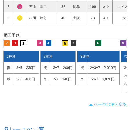
8
西山 圭二
32
徳島
100
Ａ２
１／２
8
9
松田 治之
40
大阪
73
Ａ１
大差
5
周回予想
7
3
8
4
2
6
9
1
5
2枠連
2車連
3連勝
ワ
複
3=5
230円
複
3=7
260円
複
2=3=7
2,010円
3=
2=
単
5-3
400円
単
7-3
340円
単
7-3-2
3,070円
2=
ページTOPへ戻る
各レースの一着