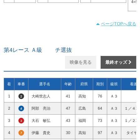
4=5
ページTOPへ戻る
第4レース Ａ級 チ選抜
映像を見る
最終オッズ
着
車番
選手名
年齢
府県
期別
級班
着差
1
大崎世志人
41
高知
76
Ａ３
2
2
阿部 亮治
47
広島
64
Ａ３
１／４車
4
3
大石 敏弘
43
福岡
73
Ａ３
１／２車
3
4
伊藤 貴史
30
高知
97
Ａ３
タイヤ
7