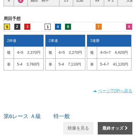
8
細田 純平
25
広島
99
Ａ２
大差
8
周回予想
2
3
4
6
7
8
5
1
2枠連
2車連
3連勝
複
4=5
2,370円
複
4=5
2,270円
複
4=5=7
4,420円
単
5-4
3,760円
単
5-4
7,110円
単
5-4-7
41,120円
ページTOPへ戻る
第6レース Ａ級 特一般
映像を見る
最終オッズ