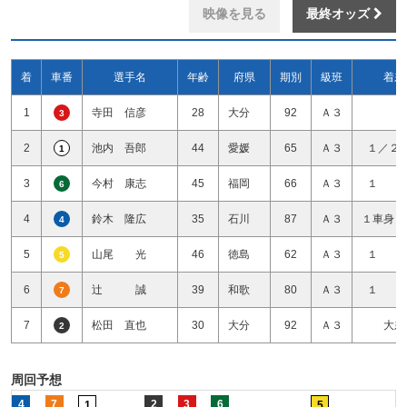
映像を見る
最終オッズ
着
車番
選手名
年齢
府県
期別
級班
着差
1
寺田 信彦
28
大分
92
Ａ３
3
2
池内 吾郎
44
愛媛
65
Ａ３
１／２
1
3
今村 康志
45
福岡
66
Ａ３
１ 
6
4
鈴木 隆広
35
石川
87
Ａ３
１車身１
4
5
山尾 光
46
徳島
62
Ａ３
１ 
5
6
辻 誠
39
和歌
80
Ａ３
１ 
7
7
松田 直也
30
大分
92
Ａ３
大差
2
周回予想
4
7
2
3
6
1
5