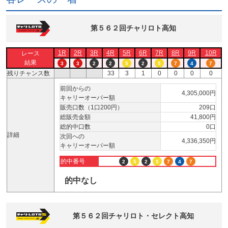
第５６２回チャリロト高知
1R
2R
3R
4R
5R
6R
7R
8R
9R
10R
レース
結果
3
3
2
2
5
2
5
7
4
7
残りチャンス数
33
3
1
0
0
0
0
前回からの
4,305,000円
キャリーオーバー額
販売口数（1口200円）
209口
総販売金額
41,800円
総的中口数
0口
詳細
次回への
4,336,350円
キャリーオーバー額
的中番号
2
5
2
5
7
4
7
的中なし
第５６２回チャリロト・セレクト高知