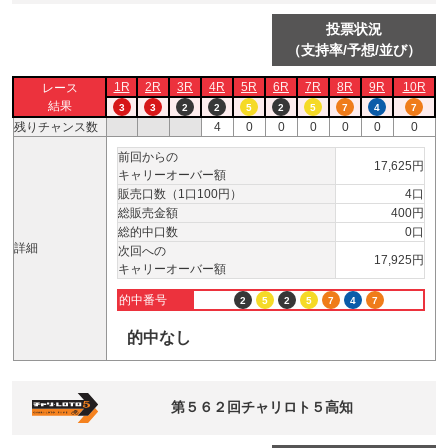
投票状況
（支持率/予想/並び）
1R
2R
3R
4R
5R
6R
7R
8R
9R
10R
レース
結果
3
3
2
2
5
2
5
7
4
7
残りチャンス数
4
0
0
0
0
0
0
前回からの
17,625円
キャリーオーバー額
販売口数（1口100円）
4口
総販売金額
400円
総的中口数
0口
詳細
次回への
17,925円
キャリーオーバー額
的中番号
2
5
2
5
7
4
7
的中なし
第５６２回チャリロト５高知