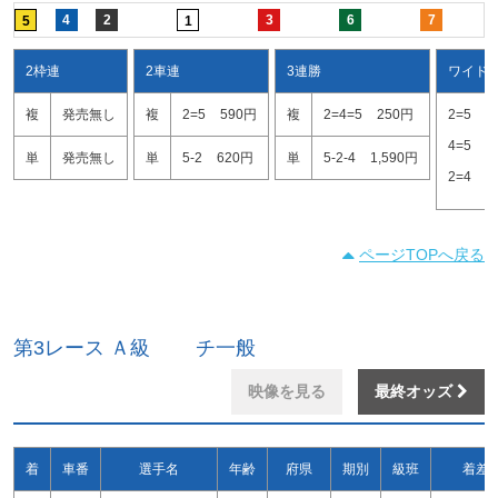
4
2
3
6
7
5
1
2枠連
2車連
3連勝
ワイド
複
発売無し
複
2=5
590円
複
2=4=5
250円
2=5
1
4=5
1
単
発売無し
単
5-2
620円
単
5-2-4
1,590円
2=4
1
ページTOPへ戻る
第3レース Ａ級 チ一般
映像を見る
最終オッズ
着
車番
選手名
年齢
府県
期別
級班
着差