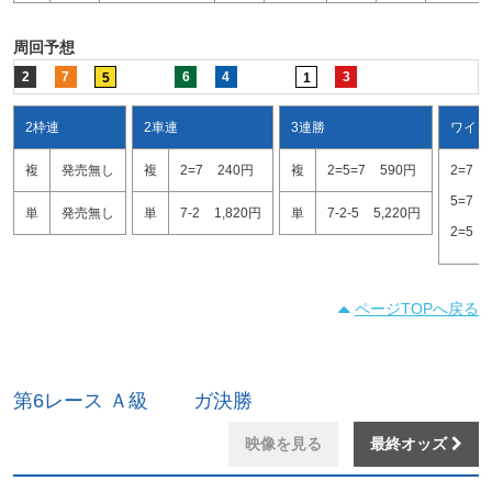
周回予想
2
7
6
4
3
5
1
2枠連
2車連
3連勝
ワイド
複
発売無し
複
2=7
240円
複
2=5=7
590円
2=7
5=7
単
発売無し
単
7-2
1,820円
単
7-2-5
5,220円
2=5
ページTOPへ戻る
第6レース Ａ級 ガ決勝
映像を見る
最終オッズ