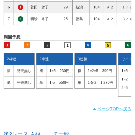
6
菅田 賀子
29
新潟
104
Ａ２
１／８
3
7
明珍 裕子
25
福島
104
Ａ２
３／４
6
周回予想
3
7
2
4
6
1
5
2枠連
2車連
3連勝
ワイド
複
発売無し
複
1=5
230円
複
1=2=5
390円
1=5
1
1=2
2
単
発売無し
単
1-5
550円
単
1-5-2
1,270円
2=5
2
ページTOPへ戻る
第2レース Ａ級 チ一般