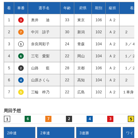
着
車番
選手名
年齢
府県
期別
級班
着差
1
奥井 迪
33
東京
106
Ａ２
3
2
中川 諒子
30
新潟
102
Ａ２
２ 
7
3
奈良岡彩子
24
青森
104
Ａ２
３／４
1
4
三宅 愛梨
22
岡山
104
Ａ２
１／２
6
5
山路 藍
28
京都
106
Ａ２
１／２
2
6
山原さくら
22
高知
104
Ａ２
２ 
4
7
三輪 梓乃
22
広島
102
Ａ２
１車身１
5
周回予想
6
7
2
4
3
1
5
2枠連
2車連
3連勝
ワイド