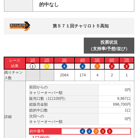
的中なし
第５７１回チャリロト５高知
投票状況
（支持率/予想/並び）
1R
2R
3R
4R
5R
6R
7R
レース
結果
1
5
4
4
7
3
3
残りチャン
2064
174
4
2
1
ス数
前回からの
0円
キャリーオーバー額
販売口数（1口100円）
6,967口
総販売金額
696,700円
総的中口数
1口
次回への
詳細
0円
キャリーオーバー額
的中番号
4
4
7
3
3