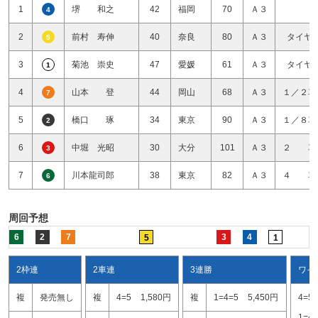
1
堺 和之
42
福岡
70
Ａ３
4
2
前村 寿伸
40
奈良
80
Ａ３
タイヤ
5
3
菊池 崇史
47
愛媛
61
Ａ３
タイヤ
1
4
山本 登
44
岡山
68
Ａ３
１／２車
7
5
橋口 琢
34
東京
90
Ａ３
１／８車
2
6
中堀 光昭
30
大分
101
Ａ３
２ 車
3
7
川本龍司郎
38
東京
82
Ａ３
４ 車
6
周回予想
6
2
7
3
4
5
1
2枠連
2車連
3連勝
ワイ
複
発売無し
複
4=5
1,580円
複
1=4=5
5,450円
4=5
1=4