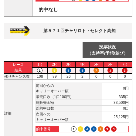
的中なし
第５７１回チャリロト・セレクト高知
投票状況
（支持率/予想/並び）
1R
2R
3R
4R
5R
6R
7R
レース
結果
1
5
4
4
7
3
3
残りチャンス数
108
89
26
2
0
0
0
前回からの
0円
キャリーオーバー額
販売口数（1口100円）
335口
総販売金額
33,500円
総的中口数
0口
詳細
次回への
25,125円
キャリーオーバー額
的中番号
1
5
4
4
7
3
3