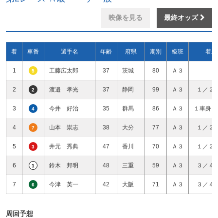
映像を見る
最終オッズ
着
車番
選手名
年齢
府県
期別
級班
着差
1
工藤広太郎
37
茨城
80
Ａ３
5
2
渡邉 孝光
37
静岡
99
Ａ３
１／２
2
3
今井 好治
35
群馬
86
Ａ３
１車身１
4
4
山本 崇志
38
大分
77
Ａ３
１／２
7
5
井元 秀典
47
香川
70
Ａ３
１／２
3
6
鈴木 邦明
48
三重
59
Ａ３
３／４
1
7
今津 英一
42
大阪
71
Ａ３
３／４
6
周回予想