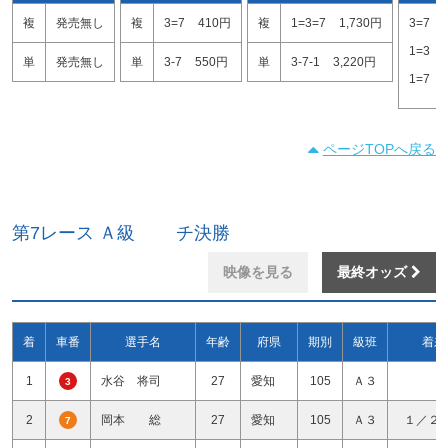
複
発売無し
複
3=7
410円
複
1=3=7
1,730円
3=7
1=3
単
発売無し
単
3-7
550円
単
3-7-1
3,220円
1=7
ページTOPへ戻る
第7レース Ａ級 チ決勝
映像を見る
最終オッズ
着
車番
選手名
年齢
府県
期別
級班
着差
1
水谷 将司
27
愛知
105
Ａ３
3
2
岡本 総
27
愛知
105
Ａ３
１／２
7