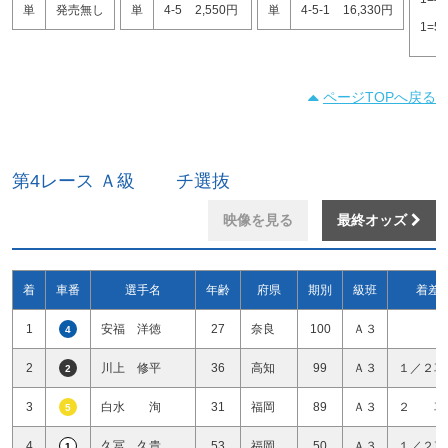
単
発売無し
単
4-5
2,550円
単
4-5-1
16,330円
1=5
ページTOPへ戻る
第4レース Ａ級 チ選抜
映像を見る
最終オッズ
着
車番
選手名
年齢
府県
期別
級班
着差
1
安福 洋徳
27
奈良
100
Ａ３
4
2
川上 修平
36
高知
99
Ａ３
１／２車
2
3
白水 洵
31
福岡
89
Ａ３
２ 車
5
4
久冨 久貴
53
福岡
50
Ａ３
１／２車
1