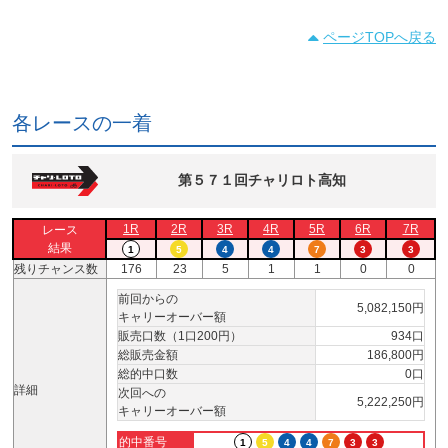
ページTOPへ戻る
各レースの一着
第５７１回チャリロト高知
1R
2R
3R
4R
5R
6R
7R
レース
結果
1
5
4
4
7
3
3
残りチャンス数
176
23
5
1
1
0
0
前回からの
5,082,150円
キャリーオーバー額
販売口数（1口200円）
934口
総販売金額
186,800円
総的中口数
0口
詳細
次回への
5,222,250円
キャリーオーバー額
的中番号
1
5
4
4
7
3
3