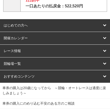
1口的中
一口あたりの払戻金：522,520円
はじめての方へ
はじめての方へ
開催カレンダー
競輪
レース情報
オートレース
レース予想
競輪場一覧
競輪くじ
レース結果
北日本
函館競輪場
青森競輪場
いわき平競輪場
おすすめコンテンツ
車券の購入は20歳になってから ～競輪・オートレースは適度に楽
Dokanto!
キャリーオーバー一覧
関
競輪選手情報
弥彦競輪場
前橋競輪場
取手競輪場
宇都宮競輪場
しみましょう～
東
大宮競輪場
西武園競輪場
京王閣競輪場
立川競輪場
チャリロトプラザ
Perfecta Navi
車券の購入にのめり込む不安のある方のご相談