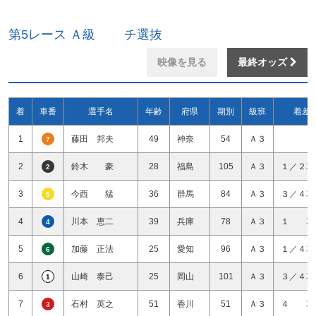
第5レース Ａ級 チ選抜
映像を見る
最終オッズ
着
車番
選手名
年齢
府県
期別
級班
着差
1
藤田 邦夫
49
神奈
54
Ａ３
7
2
鈴木 豪
28
福島
105
Ａ３
１／２車
2
3
今西 猛
36
群馬
84
Ａ３
３／４車
5
4
川本 恵二
39
兵庫
78
Ａ３
１ 車
4
5
加藤 正法
25
愛知
96
Ａ３
１／４車
6
6
山崎 泰己
25
岡山
101
Ａ３
３／４車
1
7
石村 英之
51
香川
51
Ａ３
４ 車
3