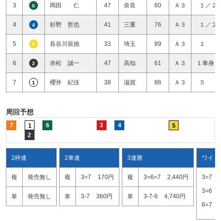
3
岡田 仁
47
奈良
60
Ａ３
１／２
6
4
杉野 哲也
41
三重
76
Ａ３
１／２
4
5
長谷川辰徳
33
埼玉
89
Ａ３
１ 
5
6
赤松 誠一
47
高知
61
Ａ３
１車身１
2
7
櫻井 紀佳
38
滋賀
86
Ａ３
５ 
1
周回予想
7
6
3
4
1
5
2
2枠連
2車連
3連勝
ワイド
複
発売無し
複
3=7
170円
複
3=6=7
2,440円
3=7
3=6
単
発売無し
単
3-7
360円
単
3-7-6
4,740円
6=7