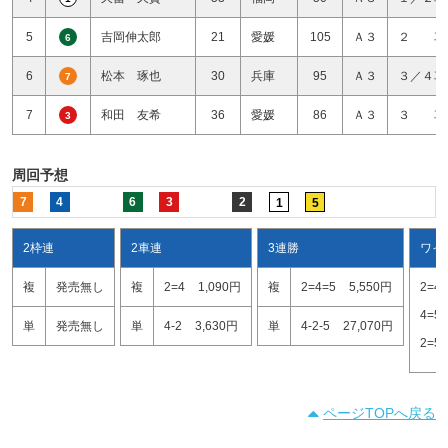
5
吉岡伸太郎
21
愛媛
105
Ａ３
２ 車
6
6
松本 琢也
30
兵庫
95
Ａ３
３／４車
7
7
和田 友希
36
愛媛
86
Ａ３
３ 車
3
周回予想
7
4
6
3
2
1
5
2枠連
2車連
3連勝
ワイ
複
発売無し
複
2=4
1,090円
複
2=4=5
5,550円
2=4
4=5
単
発売無し
単
4-2
3,630円
単
4-2-5
27,070円
2=5
ページTOPへ戻る