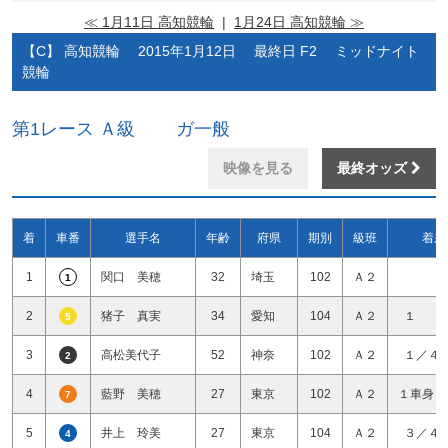
≪ 1月11日 高知競輪
|
1月24日 高知競輪 ≫
【C】 高知競輪 2015年1月12日 最終日 F2 ミッドナイト
競輪
第1レース Ａ級 ガ一般
映像を見る
最終オッズ
着
車番
選手名
年齢
府県
期別
級班
着差
1
関口 美穂
32
埼玉
102
Ａ２
1
2
猪子 真実
34
愛知
104
Ａ２
１ 
5
3
高松美代子
52
神奈
102
Ａ２
１／４
2
4
藍野 美穂
27
東京
102
Ａ２
１車身１
7
5
井上 玲美
27
東京
104
Ａ２
３／４
4