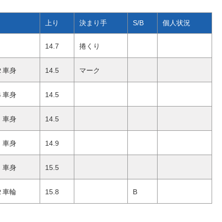
上り
決まり手
S/B
個人状況
14.7
捲くり
２車身
14.5
マーク
４車身
14.5
車身
14.5
車身
14.9
車身
15.5
２車輪
15.8
B