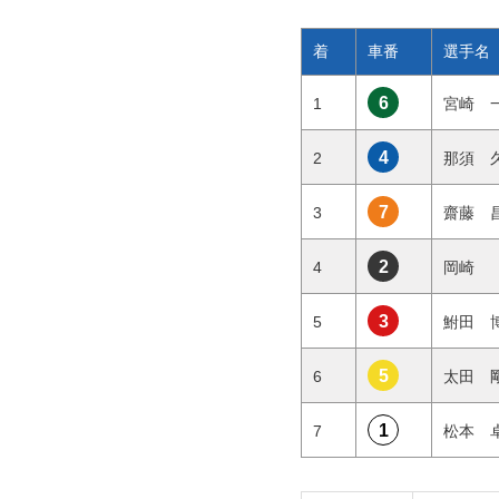
着
車番
選手名
6
1
宮崎
4
2
那須
7
3
齋藤
2
4
岡崎
3
5
鮒田
5
6
太田
1
7
松本