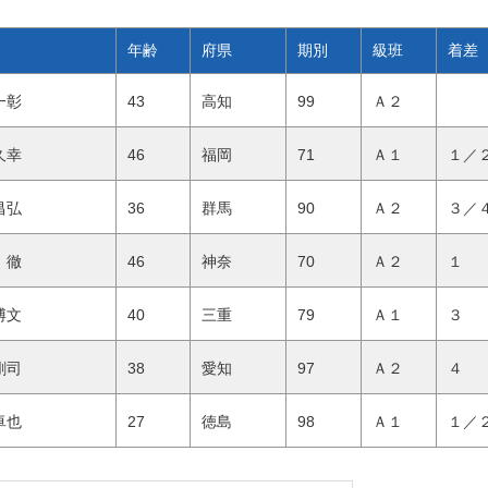
年齢
府県
期別
級班
着差
 一彰
43
高知
99
Ａ２
 久幸
46
福岡
71
Ａ１
１／
 昌弘
36
群馬
90
Ａ２
３／
 徹
46
神奈
70
Ａ２
１ 
 博文
40
三重
79
Ａ１
３ 
 剛司
38
愛知
97
Ａ２
４ 
 卓也
27
徳島
98
Ａ１
１／