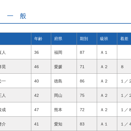
級 一 般
年齢
府県
期別
級班
着差
 直人
36
福岡
87
Ａ１
 祥晃
46
愛媛
71
Ａ２
８ 
 公一
40
徳島
86
Ａ２
１／
 正人
42
岡山
75
Ａ２
１／
 俊成
47
熊本
72
Ａ２
１／
 啓介
41
愛知
83
Ａ１
１／