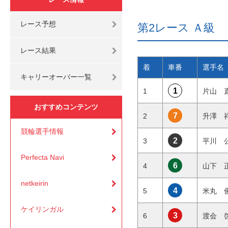
レース予想
第2レース Ａ
レース結果
着
車番
選手名
キャリーオーバー一覧
1
1
片山
おすすめコンテンツ
7
2
升澤
競輪選手情報
2
3
平川
Perfecta Navi
6
4
山下
netkeirin
4
5
米丸
ケイリンガル
3
6
渡会