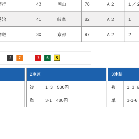
 博行
43
岡山
78
Ａ２
１／
 秀治
41
岐阜
82
Ａ２
１ 
 洋継
30
京都
97
Ａ２
２ 
2
7
3
6
5
2車連
3連勝
複
1=3
530円
複
1=3=
単
3-1
480円
単
3-1-6