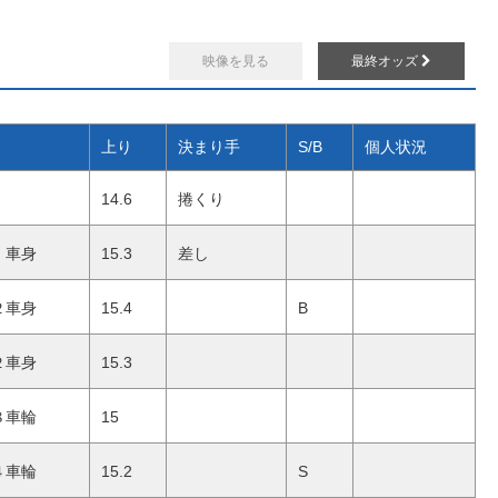
映像を見る
最終オッズ
上り
決まり手
S/B
個人状況
14.6
捲くり
車身
15.3
差し
２車身
15.4
B
２車身
15.3
８車輪
15
４車輪
15.2
S