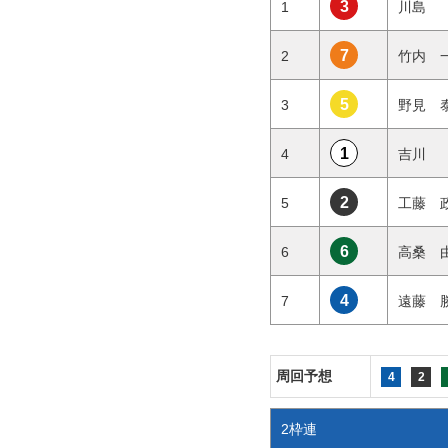
3
1
川島
7
2
竹内
5
3
野見
1
4
吉川
2
5
工藤
6
6
高桑
4
7
遠藤
周回予想
4
2
2枠連