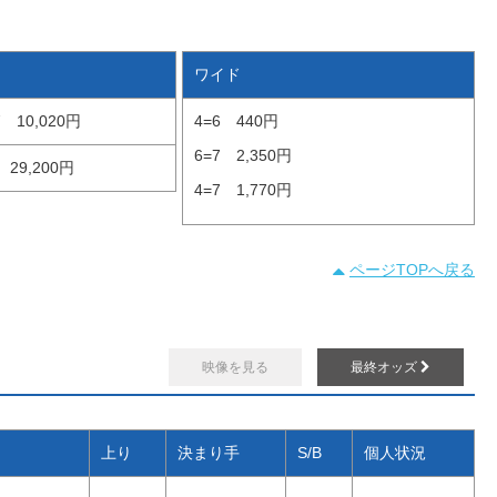
ワイド
7
10,020円
4=6
440円
6=7
2,350円
29,200円
4=7
1,770円
ページTOPへ戻る
映像を見る
最終オッズ
上り
決まり手
S/B
個人状況