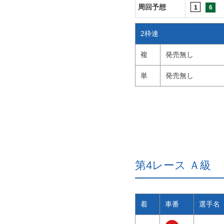
周回予想
1
6
2枠連
複
発売無し
単
発売無し
第4レース Ａ
着
車番
選手名