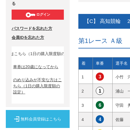
る
ログイン
【C】 高知競輪 2
パスワードを忘れた方
会員IDを忘れた方
第1レース Ａ
はこちら（1日の購入限度額の設定）↓
着
車番
選手名
車券は20歳になってから
3
1
小竹
のめり込みが不安な方はこ
ちら
（1日の購入限度額の
1
2
浦山
設定）
6
3
守田
無料会員登録はこちら
4
4
佐藤