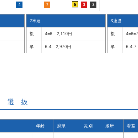
4
7
5
3
2
2車連
3連勝
複
4=6
2,110円
複
4=6=
単
6-4
2,970円
単
6-4-7
級 選 抜
年齢
府県
期別
級班
着差