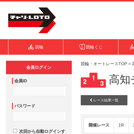
競輪
競輪くじ
競輪・オートレースTOP
>
会員ログイン
高知チ
会員ID
レース結果一覧
パスワード
開催レース
1R
次回から自動ログインす