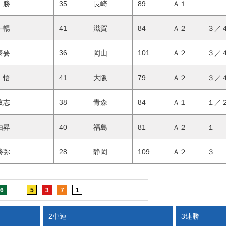
 勝
35
長崎
89
Ａ１
 一暢
41
滋賀
84
Ａ２
３／
 泰要
36
岡山
101
Ａ２
３／
 悟
41
大阪
79
Ａ２
３／
 政志
38
青森
84
Ａ１
１／
 由昇
40
福島
81
Ａ２
１ 
 勝弥
28
静岡
109
Ａ２
３ 
6
5
3
7
1
2車連
3連勝