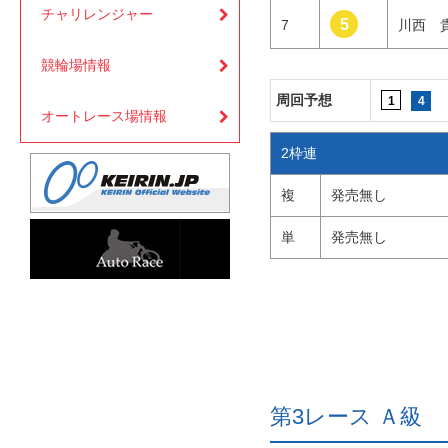
チャリレンジャー
5
7
川西
競輪場情報
周回予想
1
4
オートレース場情報
2枠連
複
発売無し
単
発売無し
第3レース Ａ