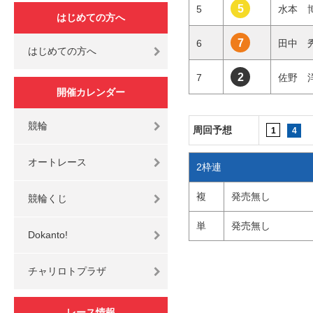
5
5
水本
はじめての方へ
7
6
田中
はじめての方へ
2
7
佐野
開催カレンダー
競輪
周回予想
1
4
オートレース
2枠連
複
発売無し
競輪くじ
単
発売無し
Dokanto!
チャリロトプラザ
レース情報