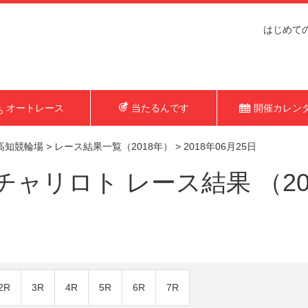
はじめて
オートレース
当たるんです
開催カレン
高知競輪場
>
レース結果一覧（2018年）
>
2018年06月25日
ャリロト レース結果 （20
2R
3R
4R
5R
6R
7R