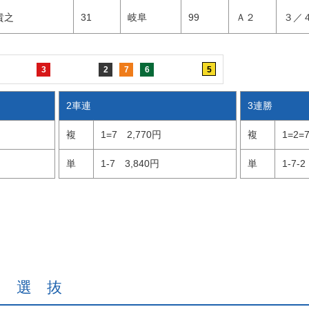
 貴之
31
岐阜
99
Ａ２
３／
3
2
7
6
5
2車連
3連勝
複
1=7
2,770円
複
1=2=
単
1-7
3,840円
単
1-7-2
級 選 抜