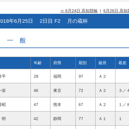
≪ 6月24日 高知競輪
|
6月26日 高知
018年6月25日 2日目 F2 月の蔵杯
級 一 般
年齢
府県
期別
級班
着差
 洋平
28
福岡
97
Ａ２
 一栄
46
東京
72
Ａ２
３／
 秀昭
47
熊本
67
Ａ２
１／
 明
42
静岡
77
Ａ１
１ 