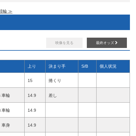
競輪 ≫
映像を見る
最終オッズ
上り
決まり手
S/B
個人状況
15
捲くり
４車輪
14.9
差し
８車輪
14.9
車身
14.9