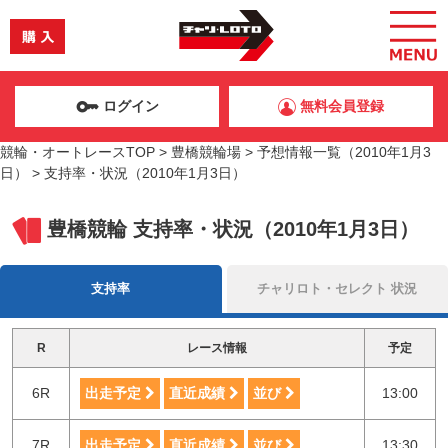
ログイン
無料会員登録
競輪・オートレースTOP
>
豊橋競輪場
>
予想情報一覧（2010年1月3
日）
>
支持率・状況（2010年1月3日）
豊橋競輪 支持率・状況（2010年1月3日）
支持率
チャリロト・セレクト 状況
R
レース情報
予定
6R
出走予定
直近成績
並び
13:00
7R
出走予定
直近成績
並び
13:30