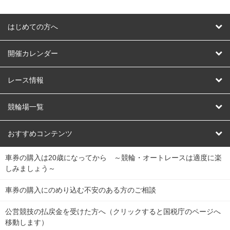
はじめての方へ
はじめての方へ
開催カレンダー
競輪
レース情報
オートレース
レース予想
競輪場一覧
競輪くじ
レース結果
北日本
函館競輪場
青森競輪場
いわき平競輪場
おすすめコンテンツ
車券の購入は20歳になってから ～競輪・オートレースは適度に楽
Dokanto!
キャリーオーバー一覧
関
競輪選手情報
弥彦競輪場
前橋競輪場
取手競輪場
宇都宮競輪場
しみましょう～
東
大宮競輪場
西武園競輪場
京王閣競輪場
立川競輪場
チャリロトプラザ
Perfecta Navi
車券の購入にのめり込む不安のある方のご相談
南
松戸競輪場
千葉競輪場
川崎競輪場
平塚競輪場
公営競技の払戻金を受けた方へ（クリックすると国税庁のページへ
netkeirin
関
移動します）
小田原競輪場
伊東競輪場
静岡競輪場
東