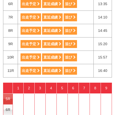
6R
出走予定
直近成績
並び
13:35
7R
出走予定
直近成績
並び
14:10
8R
出走予定
直近成績
並び
14:45
9R
出走予定
直近成績
並び
15:20
10R
出走予定
直近成績
並び
15:57
11R
出走予定
直近成績
並び
16:40
1
2
3
4
5
6
7
8
9
5R
6R