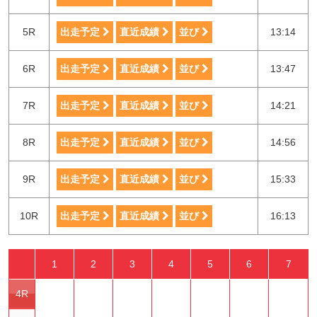
5R
出走予定
直近成績
並び
13:14
6R
出走予定
直近成績
並び
13:47
7R
出走予定
直近成績
並び
14:21
8R
出走予定
直近成績
並び
14:56
9R
出走予定
直近成績
並び
15:33
10R
出走予定
直近成績
並び
16:13
1
2
3
4
5
6
7
4R