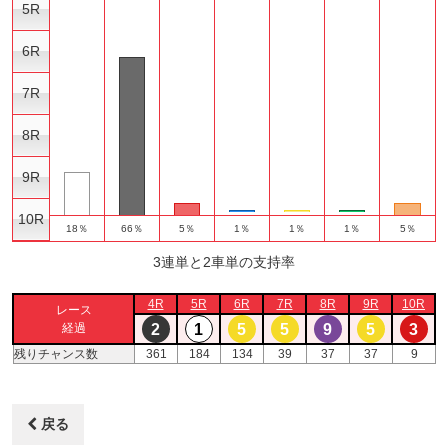
5R
6R
7R
8R
9R
10R
18％
66％
5％
1％
1％
1％
5％
3連単と2車単の支持率
4R
5R
6R
7R
8R
9R
10R
レース
経過
2
1
5
5
9
5
3
残りチャンス数
361
184
134
39
37
37
9
戻る